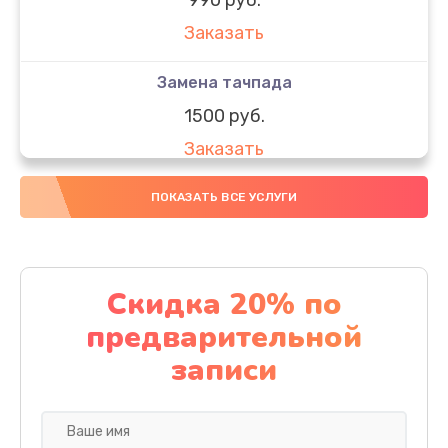
Заказать
Замена тачпада
1500 руб.
Заказать
Замена южного моста
ПОКАЗАТЬ ВСЕ УСЛУГИ
1950 руб.
Заказать
Скидка 20% по
Чистка от пыли
предварительной
1060 руб.
записи
Заказать
Настройка ОС