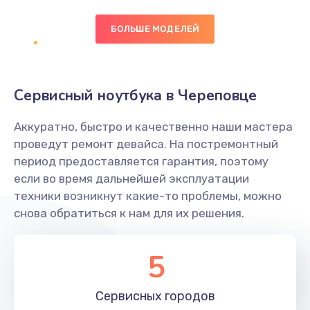
БОЛЬШЕ МОДЕЛЕЙ
Замена экрана
1095 руб.
Заказать
Сервисный ноутбука в Череповце
Замена северного моста
Аккуратно, быстро и качественно наши мастера
1950 руб.
проведут ремонт девайса. На постремонтный
Заказать
период предоставляется гарантия, поэтому
если во время дальнейшей эксплуатации
Ремонт цепей питания
техники возникнут какие-то проблемы, можно
снова обратиться к нам для их решения.
2500 руб.
Заказать
5
Замена жесткого диска
660 руб.
Сервисных
городов