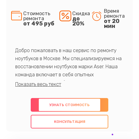
Время
Стоимость
Скидка
ремонта
до
ремонта
от 20
от 495 руб
20%
мин
Добро пожаловать в наш сервис по ремонту
ноутбуков в Москве. Мы специализируемся на
восстановлении ноутбуков марки Aser. Наша
команда включает в себя опытных
профессионалов с обширными знаниями и
многолетним опытом в данной области. Мы
предлагаем быстрый и качественный ремонт с
УЗНАТЬ СТОИМОСТЬ
использованием оригинальных компонентов, а
также гарантируем качество всех
КОНСУЛЬТАЦИЯ
проведенных работ. Наша цель - предоставить
клиентам надежное и профессиональное