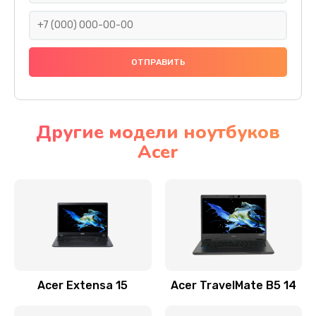
930 руб.
Заказать
Ремонт подсветки
1200 руб.
Заказать
Другие модели ноутбуков
Acer
Настройка BIOS
650 руб.
Заказать
Замена видеочипа
2500 руб.
Заказать
Acer Extensa 15
Acer TravelMate B5 14
Ремонт разъема питания