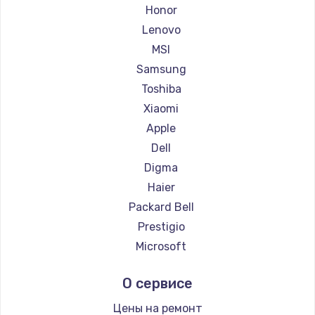
Ремонт ноутбуков Getac
Honor
Ремонт ноутбуков Epson
Lenovo
Ремонт ноутбуков Philips
MSI
Ремонт ноутбуков LG
Samsung
Ремонт ноутбуков Panasonic
Toshiba
Ремонт ноутбуков Irbis
Xiaomi
Ремонт ноутбуков Thunderobot
Apple
Ремонт ноутбуков Hasee
Dell
Ремонт ноутбуков ZTE
Digma
Ремонт ноутбуков Hiper
Haier
Ремонт ноутбуков Evga
Packard Bell
Ремонт ноутбуков Google
Prestigio
Ремонт ноутбуков Echips
Microsoft
Ремонт ноутбуков Ardor
Alienware
О сервисе
Ремонт ноутбуков Predator
Aquarius
Ремонт ноутбуков iru
Gigabyte
Цены на ремонт