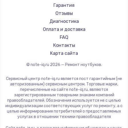
Ремонт ноутбуков Machenike
Aorus
Гарантия
Ремонт ноутбуков DEXP
Maibenben
Отзывы
Ремонт ноутбуков Teclast
Getac
Диагностика
Ремонт ноутбуков CHUWI
Epson
Оплата и доставка
Ремонт ноутбуков Colorful
Philips
FAQ
LG
Контакты
Panasonic
Карта сайта
Irbis
© note-iq.ru
2026
— Ремонт ноутбуков.
Thunderobot
Hasee
Сервисный центр note-iq.ru является пост гарантийным (не
ZTE
авторизованным) сервисным центром. Торговые марки,
перечисленные на сайте note-iq.ru, являются
Hiper
зарегистрированным товарными знаками компаний
Evga
правообладателей. Обозначения используется не с целью
индивидуализации соответствующих услуг по ремонту, а с
Google
целью информирования потребителей о предоставляемых
Echips
услугах в отношении техники правообладателя
Ardor