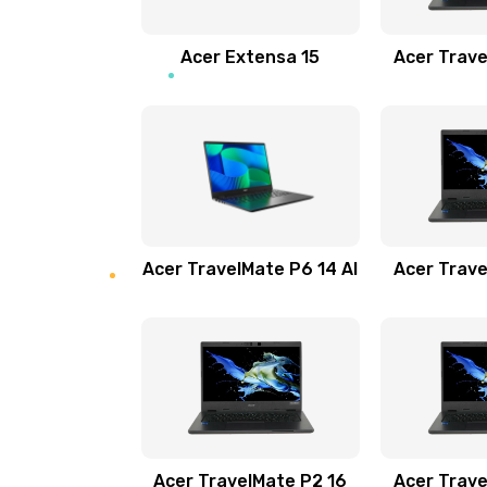
Замена звуковой карты
Acer Extensa 15
Acer Trave
Замена микрофона
Замена оперативной памяти
Замена процессора
Acer TravelMate P6 14 AI
Acer Trave
Замена системы охлаждения
Замена термопасты
Замена шлейфа матрицы
Замена экрана
Acer TravelMate P2 16
Acer Trave