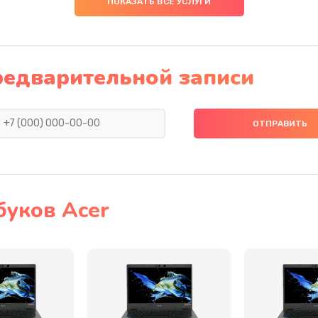
ПОКАЗАТЬ ВСЕ УСЛУГИ
50 мин
2 года
50 мин
3 года
редварительной записи
60 мин
2 года
20 мин
2 года
50 мин
2 года
буков Acer
30 мин
3 года
60 мин
3 года
50 мин
1 год