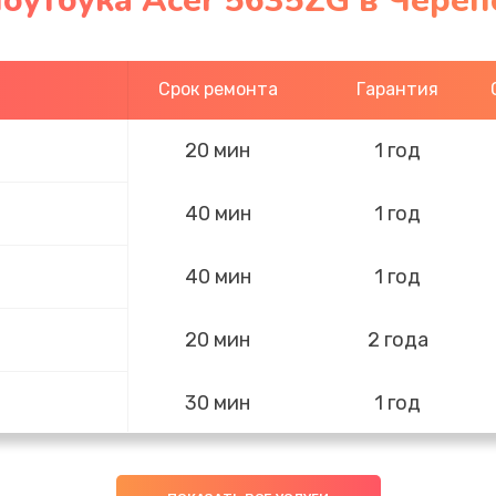
оутбука Acer 5635ZG в Чере
Срок ремонта
Гарантия
20 мин
1 год
40 мин
1 год
40 мин
1 год
20 мин
2 года
30 мин
1 год
20 мин
1 год