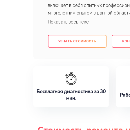
включает в себя опытных профессион
многолетним опытом в данной област
качественный ремонт с использовани
гарантируем качество всех проведенн
клиентам надежное и профессиональн
УЗНАТЬ СТОИМОСТЬ
КОН
потребности наилучшим образом. Не 
сейчас!
Бесплатная диагностика за 30
Рабо
мин.