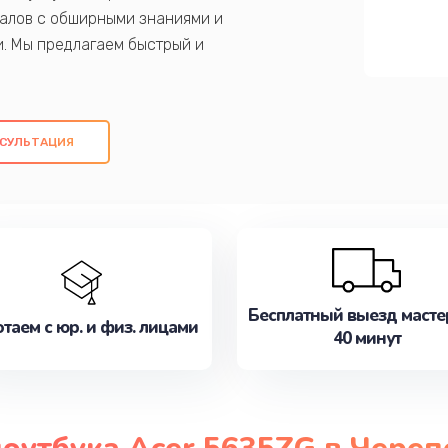
алов с обширными знаниями и
и. Мы предлагаем быстрый и
ем оригинальных компонентов, а также
ых работ. Наша цель - предоставить
ое обслуживание, удовлетворяя их
СУЛЬТАЦИЯ
медлите записаться на ремонт уже
Бесплатный выезд масте
таем с юр. и физ. лицами
40 минут