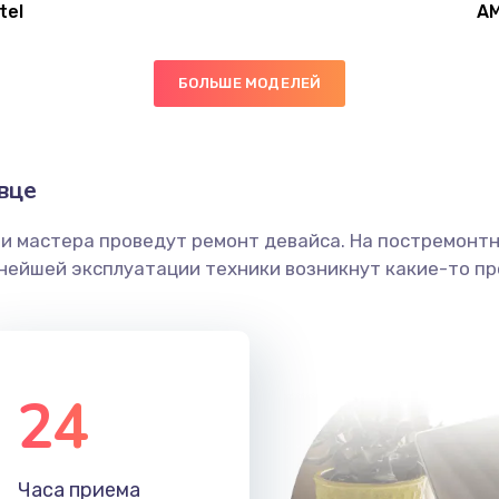
tel
A
40 мин
2 года
БОЛЬШЕ МОДЕЛЕЙ
20 мин
2 года
50 мин
1 год
вце
ши мастера проведут ремонт девайса. На постремонт
30 мин
3 года
ьнейшей эксплуатации техники возникнут какие-то пр
20 мин
1 год
20 мин
3 года
24
40 мин
2 года
Часа приема
30 мин
3 года