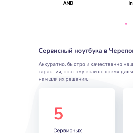
AMD
In
Замена северного моста
Ремонт цепей питания
Замена жесткого диска
Сервисный ноутбука в Черепо
Аккуратно, быстро и качественно на
Установка драйверов
гарантия, поэтому если во время дал
нам для их решения.
Замена вебкамеры
Ремонт петель крышки
5
Настройка Wi-Fi
Сервисных
Замена HDMI