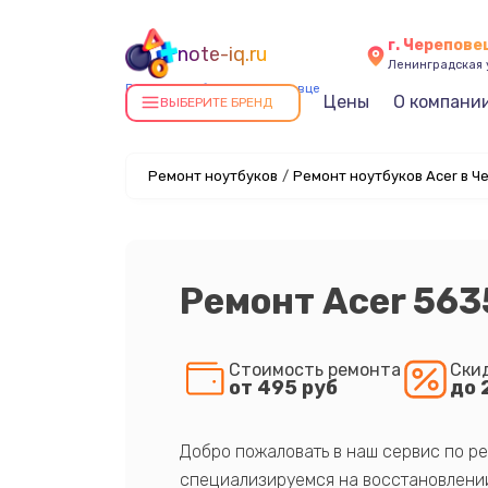
г. Черепове
note-iq.ru
Ленинградская у
Ремонт ноутбуков в Череповце
Цены
О компани
ВЫБЕРИТЕ БРЕНД
Ремонт ноутбуков
/
Ремонт ноутбуков Acer в Ч
Ремонт Acer 56
Стоимость ремонта
Ски
от 495 руб
до 
Добро пожаловать в наш сервис по ре
специализируемся на восстановлении