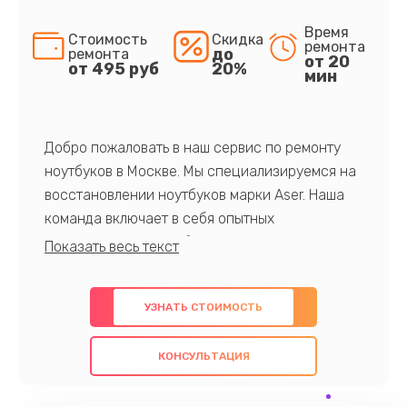
Время
Стоимость
Скидка
ремонта
до
ремонта
от 20
от 495 руб
20%
мин
Добро пожаловать в наш сервис по ремонту
ноутбуков в Москве. Мы специализируемся на
восстановлении ноутбуков марки Aser. Наша
команда включает в себя опытных
профессионалов с обширными знаниями и
многолетним опытом в данной области. Мы
предлагаем быстрый и качественный ремонт с
УЗНАТЬ СТОИМОСТЬ
использованием оригинальных компонентов, а
также гарантируем качество всех
КОНСУЛЬТАЦИЯ
проведенных работ. Наша цель - предоставить
клиентам надежное и профессиональное