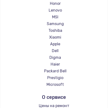
Ремонт ноутбуков Getac
Honor
Ремонт ноутбуков Epson
Lenovo
Ремонт ноутбуков Philips
MSI
Ремонт ноутбуков LG
Samsung
Ремонт ноутбуков Panasonic
Toshiba
Ремонт ноутбуков Irbis
Xiaomi
Ремонт ноутбуков Thunderobot
Apple
Ремонт ноутбуков Hasee
Dell
Ремонт ноутбуков ZTE
Digma
Ремонт ноутбуков Hiper
Haier
Ремонт ноутбуков Evga
Packard Bell
Ремонт ноутбуков Google
Prestigio
Ремонт ноутбуков Echips
Microsoft
Ремонт ноутбуков Ardor
Alienware
О сервисе
Ремонт ноутбуков Predator
Aquarius
Ремонт ноутбуков iru
Gigabyte
Цены на ремонт