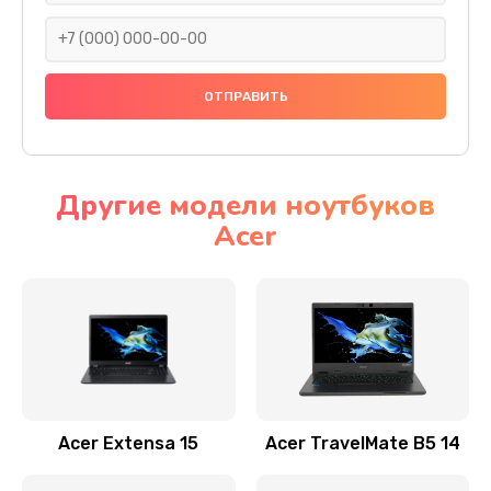
930 руб.
Заказать
Ремонт подсветки
1200 руб.
Заказать
Другие модели ноутбуков
Acer
Настройка BIOS
650 руб.
Заказать
Замена видеочипа
2500 руб.
Заказать
Acer Extensa 15
Acer TravelMate B5 14
Ремонт разъема питания