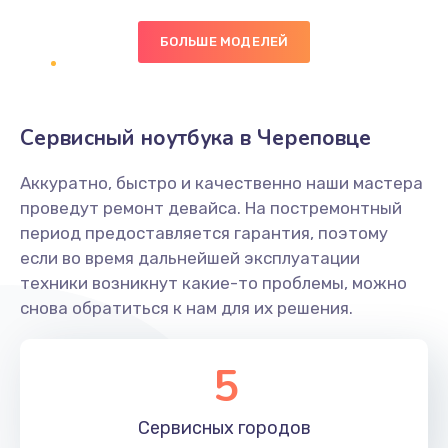
БОЛЬШЕ МОДЕЛЕЙ
Замена экрана
1095 руб.
Заказать
Сервисный ноутбука в Череповце
Замена северного моста
Аккуратно, быстро и качественно наши мастера
1950 руб.
проведут ремонт девайса. На постремонтный
Заказать
период предоставляется гарантия, поэтому
если во время дальнейшей эксплуатации
Ремонт цепей питания
техники возникнут какие-то проблемы, можно
снова обратиться к нам для их решения.
2500 руб.
Заказать
5
Замена жесткого диска
660 руб.
Сервисных
городов