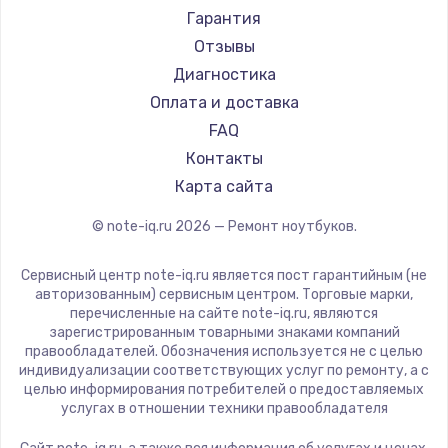
Ремонт ноутбуков Machenike
Aorus
Гарантия
Ремонт ноутбуков DEXP
Maibenben
Отзывы
Ремонт ноутбуков Teclast
Getac
Диагностика
Ремонт ноутбуков CHUWI
Epson
Оплата и доставка
Ремонт ноутбуков Colorful
Philips
FAQ
LG
Контакты
Panasonic
Карта сайта
Irbis
© note-iq.ru
2026
— Ремонт ноутбуков.
Thunderobot
Hasee
Сервисный центр note-iq.ru является пост гарантийным (не
ZTE
авторизованным) сервисным центром. Торговые марки,
перечисленные на сайте note-iq.ru, являются
Hiper
зарегистрированным товарными знаками компаний
Evga
правообладателей. Обозначения используется не с целью
индивидуализации соответствующих услуг по ремонту, а с
Google
целью информирования потребителей о предоставляемых
Echips
услугах в отношении техники правообладателя
Ardor