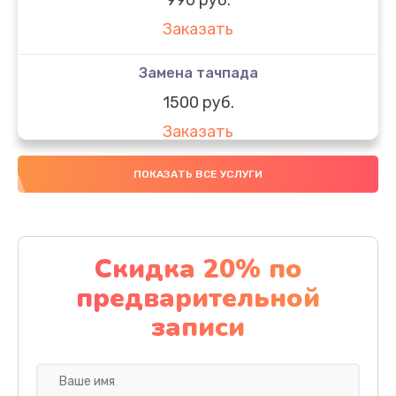
Заказать
Замена тачпада
1500 руб.
Заказать
Замена южного моста
ПОКАЗАТЬ ВСЕ УСЛУГИ
1950 руб.
Заказать
Скидка 20% по
Чистка от пыли
предварительной
1060 руб.
записи
Заказать
Настройка ОС