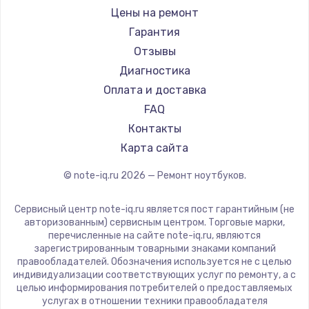
Ремонт ноутбуков iru
Gigabyte
Цены на ремонт
Ремонт ноутбуков Machenike
Aorus
Гарантия
Ремонт ноутбуков DEXP
Maibenben
Отзывы
Ремонт ноутбуков Teclast
Getac
Диагностика
Ремонт ноутбуков CHUWI
Epson
Оплата и доставка
Ремонт ноутбуков Colorful
Philips
FAQ
LG
Контакты
Panasonic
Карта сайта
Irbis
© note-iq.ru
2026
— Ремонт ноутбуков.
Thunderobot
Hasee
Сервисный центр note-iq.ru является пост гарантийным (не
ZTE
авторизованным) сервисным центром. Торговые марки,
перечисленные на сайте note-iq.ru, являются
Hiper
зарегистрированным товарными знаками компаний
Evga
правообладателей. Обозначения используется не с целью
индивидуализации соответствующих услуг по ремонту, а с
Google
целью информирования потребителей о предоставляемых
Echips
услугах в отношении техники правообладателя