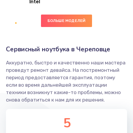
Intel
Заказать
БОЛЬШЕ МОДЕЛЕЙ
Замена экрана
1095 руб.
Заказать
Сервисный ноутбука в Череповце
Замена северного моста
Аккуратно, быстро и качественно наши мастера
1950 руб.
проведут ремонт девайса. На постремонтный
Заказать
период предоставляется гарантия, поэтому
если во время дальнейшей эксплуатации
Ремонт цепей питания
техники возникнут какие-то проблемы, можно
снова обратиться к нам для их решения.
2500 руб.
Заказать
5
Замена жесткого диска