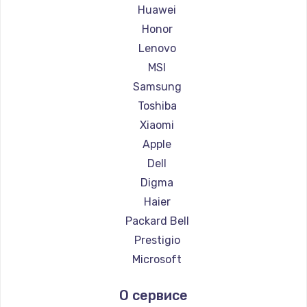
Ремонт ноутбуков Maibenben
Huawei
Ремонт ноутбуков Getac
Honor
Ремонт ноутбуков Epson
Lenovo
Ремонт ноутбуков Philips
MSI
Ремонт ноутбуков LG
Samsung
Ремонт ноутбуков Panasonic
Toshiba
Ремонт ноутбуков Irbis
Xiaomi
Ремонт ноутбуков Thunderobot
Apple
Ремонт ноутбуков Hasee
Dell
Ремонт ноутбуков ZTE
Digma
Ремонт ноутбуков Hiper
Haier
Ремонт ноутбуков Evga
Packard Bell
Ремонт ноутбуков Google
Prestigio
Ремонт ноутбуков Echips
Microsoft
Ремонт ноутбуков Ardor
Alienware
О сервисе
Ремонт ноутбуков Predator
Aquarius