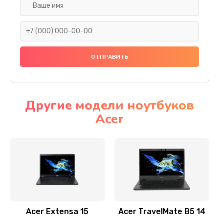
Настройка ОС
930 руб.
Заказать
Ремонт подсветки
1200 руб.
Заказать
Другие модели ноутбуков
Acer
Настройка BIOS
650 руб.
Заказать
Замена видеочипа
2500 руб.
Заказать
Acer Extensa 15
Acer TravelMate B5 14