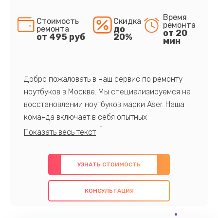
Время
Стоимость
Скидка
ремонта
до
ремонта
от 20
от 495 руб
20%
мин
Добро пожаловать в наш сервис по ремонту
ноутбуков в Москве. Мы специализируемся на
восстановлении ноутбуков марки Aser. Наша
команда включает в себя опытных
профессионалов с обширными знаниями и
многолетним опытом в данной области. Мы
предлагаем быстрый и качественный ремонт с
УЗНАТЬ СТОИМОСТЬ
использованием оригинальных компонентов, а
также гарантируем качество всех
КОНСУЛЬТАЦИЯ
проведенных работ. Наша цель - предоставить
клиентам надежное и профессиональное