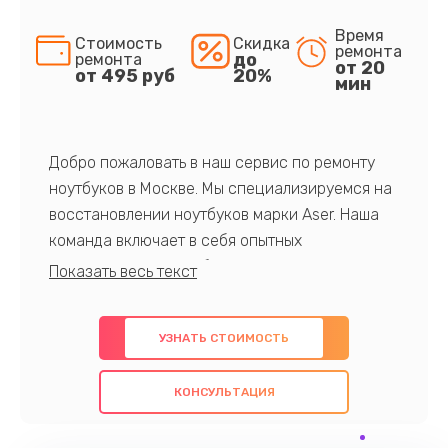
Время
Стоимость
Скидка
ремонта
до
ремонта
от 20
от 495 руб
20%
мин
Добро пожаловать в наш сервис по ремонту
ноутбуков в Москве. Мы специализируемся на
восстановлении ноутбуков марки Aser. Наша
команда включает в себя опытных
профессионалов с обширными знаниями и
многолетним опытом в данной области. Мы
предлагаем быстрый и качественный ремонт с
УЗНАТЬ СТОИМОСТЬ
использованием оригинальных компонентов, а
также гарантируем качество всех
КОНСУЛЬТАЦИЯ
проведенных работ. Наша цель - предоставить
клиентам надежное и профессиональное