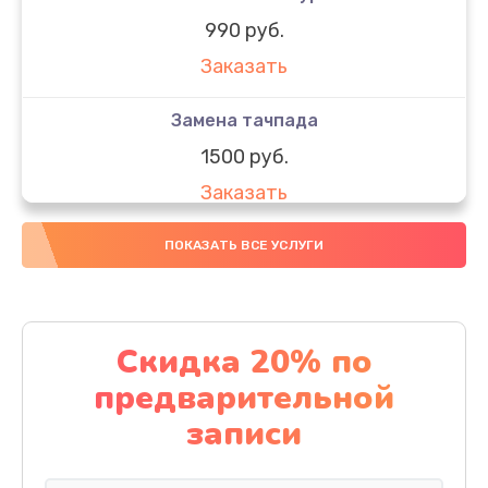
990 руб.
Заказать
Замена тачпада
1500 руб.
Заказать
Замена южного моста
ПОКАЗАТЬ ВСЕ УСЛУГИ
1950 руб.
Заказать
Скидка 20% по
Чистка от пыли
предварительной
1060 руб.
записи
Заказать