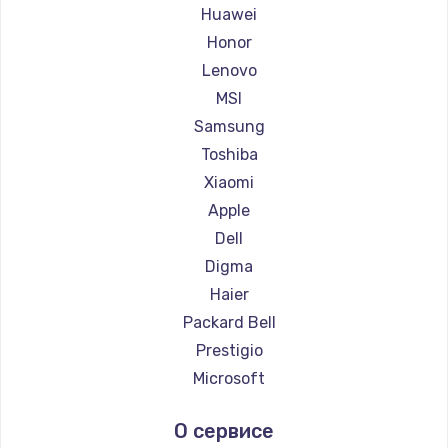
Ремонт ноутбуков Maibenben
Huawei
Ремонт ноутбуков Getac
Honor
Ремонт ноутбуков Epson
Lenovo
Ремонт ноутбуков Philips
MSI
Ремонт ноутбуков LG
Samsung
Ремонт ноутбуков Panasonic
Toshiba
Ремонт ноутбуков Irbis
Xiaomi
Ремонт ноутбуков Thunderobot
Apple
Ремонт ноутбуков Hasee
Dell
Ремонт ноутбуков ZTE
Digma
Ремонт ноутбуков Hiper
Haier
Ремонт ноутбуков Evga
Packard Bell
Ремонт ноутбуков Google
Prestigio
Ремонт ноутбуков Echips
Microsoft
Ремонт ноутбуков Ardor
Alienware
О сервисе
Ремонт ноутбуков Predator
Aquarius