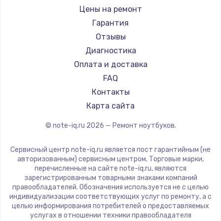
Ремонт ноутбуков iru
Gigabyte
Цены на ремонт
Ремонт ноутбуков Machenike
Aorus
Гарантия
Ремонт ноутбуков DEXP
Maibenben
Отзывы
Ремонт ноутбуков Teclast
Getac
Диагностика
Ремонт ноутбуков CHUWI
Epson
Оплата и доставка
Ремонт ноутбуков Colorful
Philips
FAQ
LG
Контакты
Panasonic
Карта сайта
Irbis
© note-iq.ru
2026
— Ремонт ноутбуков.
Thunderobot
Hasee
Сервисный центр note-iq.ru является пост гарантийным (не
ZTE
авторизованным) сервисным центром. Торговые марки,
перечисленные на сайте note-iq.ru, являются
Hiper
зарегистрированным товарными знаками компаний
Evga
правообладателей. Обозначения используется не с целью
индивидуализации соответствующих услуг по ремонту, а с
Google
целью информирования потребителей о предоставляемых
Echips
услугах в отношении техники правообладателя