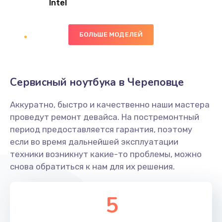
Intel
Заказать
БОЛЬШЕ МОДЕЛЕЙ
Замена экрана
1095 руб.
Заказать
Сервисный ноутбука в Череповце
Замена северного моста
Аккуратно, быстро и качественно наши мастера
1950 руб.
проведут ремонт девайса. На постремонтный
Заказать
период предоставляется гарантия, поэтому
если во время дальнейшей эксплуатации
Ремонт цепей питания
техники возникнут какие-то проблемы, можно
снова обратиться к нам для их решения.
2500 руб.
Заказать
5
Замена жесткого диска