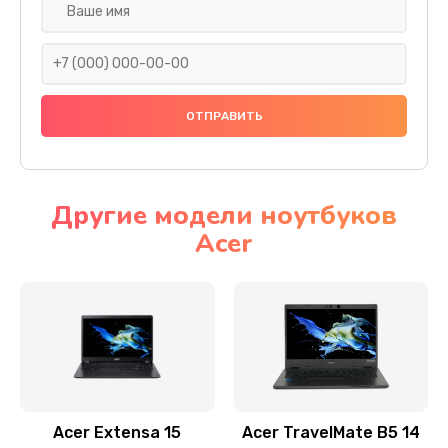
Настройка ОС
930 руб.
Заказать
Ремонт подсветки
1200 руб.
Заказать
Другие модели ноутбуков
Acer
Настройка BIOS
650 руб.
Заказать
Замена видеочипа
2500 руб.
Заказать
Acer Extensa 15
Acer TravelMate B5 14