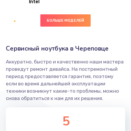
Intel
Заказать
БОЛЬШЕ МОДЕЛЕЙ
Замена экрана
1095 руб.
Заказать
Сервисный ноутбука в Череповце
Замена северного моста
Аккуратно, быстро и качественно наши мастера
1950 руб.
проведут ремонт девайса. На постремонтный
Заказать
период предоставляется гарантия, поэтому
если во время дальнейшей эксплуатации
Ремонт цепей питания
техники возникнут какие-то проблемы, можно
снова обратиться к нам для их решения.
2500 руб.
Заказать
5
Замена жесткого диска