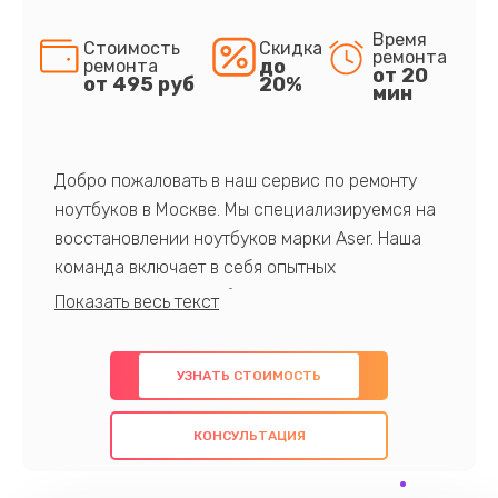
Время
Стоимость
Скидка
ремонта
до
ремонта
от 20
от 495 руб
20%
мин
Добро пожаловать в наш сервис по ремонту
ноутбуков в Москве. Мы специализируемся на
восстановлении ноутбуков марки Aser. Наша
команда включает в себя опытных
профессионалов с обширными знаниями и
многолетним опытом в данной области. Мы
предлагаем быстрый и качественный ремонт с
УЗНАТЬ СТОИМОСТЬ
использованием оригинальных компонентов, а
также гарантируем качество всех
КОНСУЛЬТАЦИЯ
проведенных работ. Наша цель - предоставить
клиентам надежное и профессиональное