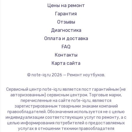
Ремонт ноутбуков iru
Gigabyte
Цены на ремонт
Ремонт ноутбуков Machenike
Aorus
Гарантия
Ремонт ноутбуков DEXP
Maibenben
Отзывы
Ремонт ноутбуков Teclast
Getac
Диагностика
Ремонт ноутбуков CHUWI
Epson
Оплата и доставка
Ремонт ноутбуков Colorful
Philips
FAQ
LG
Контакты
Panasonic
Карта сайта
Irbis
© note-iq.ru
2026
— Ремонт ноутбуков.
Thunderobot
Hasee
Сервисный центр note-iq.ru является пост гарантийным (не
ZTE
авторизованным) сервисным центром. Торговые марки,
перечисленные на сайте note-iq.ru, являются
Hiper
зарегистрированным товарными знаками компаний
Evga
правообладателей. Обозначения используется не с целью
индивидуализации соответствующих услуг по ремонту, а с
Google
целью информирования потребителей о предоставляемых
Echips
услугах в отношении техники правообладателя