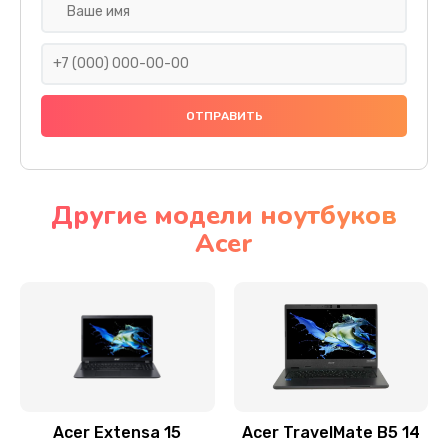
Настройка ОС
930 руб.
Заказать
Ремонт подсветки
1200 руб.
Заказать
Другие модели ноутбуков
Acer
Настройка BIOS
650 руб.
Заказать
Замена видеочипа
2500 руб.
Заказать
Acer Extensa 15
Acer TravelMate B5 14