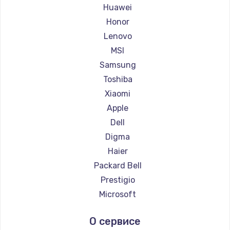
Ремонт ноутбуков Maibenben
Huawei
Ремонт ноутбуков Getac
Honor
Ремонт ноутбуков Epson
Lenovo
Ремонт ноутбуков Philips
MSI
Ремонт ноутбуков LG
Samsung
Ремонт ноутбуков Panasonic
Toshiba
Ремонт ноутбуков Irbis
Xiaomi
Ремонт ноутбуков Thunderobot
Apple
Ремонт ноутбуков Hasee
Dell
Ремонт ноутбуков ZTE
Digma
Ремонт ноутбуков Hiper
Haier
Ремонт ноутбуков Evga
Packard Bell
Ремонт ноутбуков Google
Prestigio
Ремонт ноутбуков Echips
Microsoft
Ремонт ноутбуков Ardor
Alienware
О сервисе
Ремонт ноутбуков Predator
Aquarius