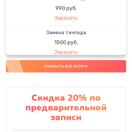
990 руб.
Заказать
Замена тачпада
1500 руб.
Заказать
Замена южного моста
ПОКАЗАТЬ ВСЕ УСЛУГИ
1950 руб.
Заказать
Скидка 20% по
Чистка от пыли
предварительной
1060 руб.
записи
Заказать