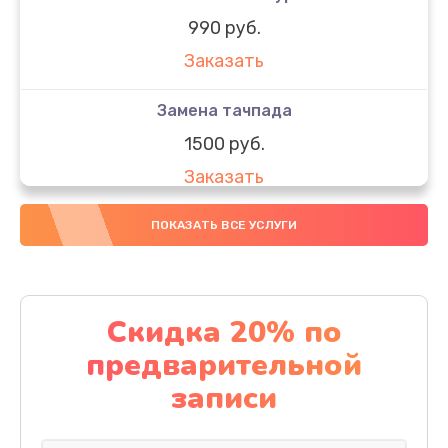
990 руб.
Заказать
Замена тачпада
1500 руб.
Заказать
Замена южного моста
ПОКАЗАТЬ ВСЕ УСЛУГИ
1950 руб.
Заказать
Скидка 20% по
Чистка от пыли
предварительной
1060 руб.
записи
Заказать