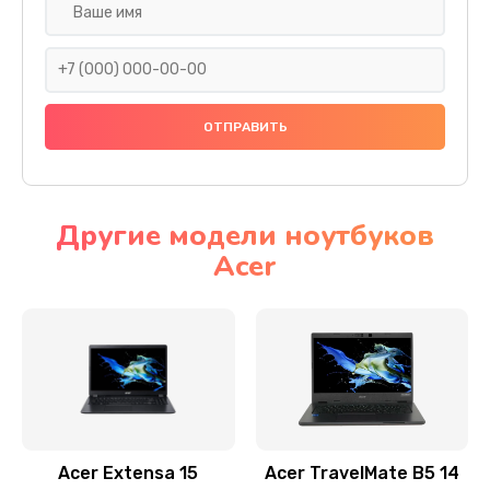
Настройка ОС
930 руб.
Заказать
Ремонт подсветки
1200 руб.
Заказать
Другие модели ноутбуков
Acer
Настройка BIOS
650 руб.
Заказать
Замена видеочипа
2500 руб.
Заказать
Acer Extensa 15
Acer TravelMate B5 14