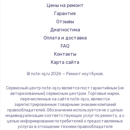
Ремонт ноутбуков iru
Gigabyte
Цены на ремонт
Ремонт ноутбуков Machenike
Aorus
Гарантия
Ремонт ноутбуков DEXP
Maibenben
Отзывы
Ремонт ноутбуков Teclast
Getac
Диагностика
Ремонт ноутбуков CHUWI
Epson
Оплата и доставка
Ремонт ноутбуков Colorful
Philips
FAQ
LG
Контакты
Panasonic
Карта сайта
Irbis
© note-iq.ru
2026
— Ремонт ноутбуков.
Thunderobot
Hasee
Сервисный центр note-iq.ru является пост гарантийным (не
ZTE
авторизованным) сервисным центром. Торговые марки,
перечисленные на сайте note-iq.ru, являются
Hiper
зарегистрированным товарными знаками компаний
Evga
правообладателей. Обозначения используется не с целью
индивидуализации соответствующих услуг по ремонту, а с
Google
целью информирования потребителей о предоставляемых
Echips
услугах в отношении техники правообладателя