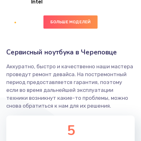
Intel
Заказать
БОЛЬШЕ МОДЕЛЕЙ
Замена экрана
1095 руб.
Заказать
Сервисный ноутбука в Череповце
Замена северного моста
Аккуратно, быстро и качественно наши мастера
1950 руб.
проведут ремонт девайса. На постремонтный
Заказать
период предоставляется гарантия, поэтому
если во время дальнейшей эксплуатации
Ремонт цепей питания
техники возникнут какие-то проблемы, можно
снова обратиться к нам для их решения.
2500 руб.
Заказать
5
Замена жесткого диска