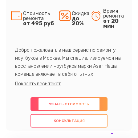
Время
Стоимость
Скидка
ремонта
до
ремонта
от 20
от 495 руб
20%
мин
Добро пожаловать в наш сервис по ремонту
ноутбуков в Москве. Мы специализируемся на
восстановлении ноутбуков марки Aser. Наша
команда включает в себя опытных
профессионалов с обширными знаниями и
многолетним опытом в данной области. Мы
предлагаем быстрый и качественный ремонт с
УЗНАТЬ СТОИМОСТЬ
использованием оригинальных компонентов, а
также гарантируем качество всех
КОНСУЛЬТАЦИЯ
проведенных работ. Наша цель - предоставить
клиентам надежное и профессиональное