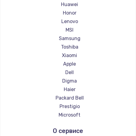
Ремонт ноутбуков Maibenben
Huawei
Ремонт ноутбуков Getac
Honor
Ремонт ноутбуков Epson
Lenovo
Ремонт ноутбуков Philips
MSI
Ремонт ноутбуков LG
Samsung
Ремонт ноутбуков Panasonic
Toshiba
Ремонт ноутбуков Irbis
Xiaomi
Ремонт ноутбуков Thunderobot
Apple
Ремонт ноутбуков Hasee
Dell
Ремонт ноутбуков ZTE
Digma
Ремонт ноутбуков Hiper
Haier
Ремонт ноутбуков Evga
Packard Bell
Ремонт ноутбуков Google
Prestigio
Ремонт ноутбуков Echips
Microsoft
Ремонт ноутбуков Ardor
Alienware
О сервисе
Ремонт ноутбуков Predator
Aquarius