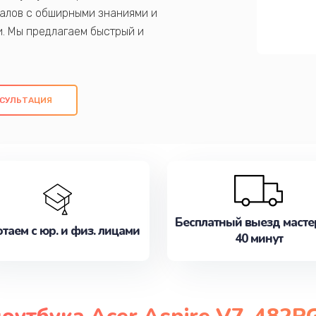
алов с обширными знаниями и
и. Мы предлагаем быстрый и
ем оригинальных компонентов, а также
ых работ. Наша цель - предоставить
ое обслуживание, удовлетворяя их
СУЛЬТАЦИЯ
медлите записаться на ремонт уже
Бесплатный выезд масте
таем с юр. и физ. лицами
40 минут