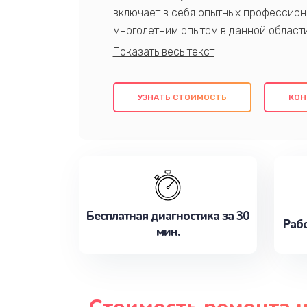
включает в себя опытных профессион
многолетним опытом в данной област
качественный ремонт с использовани
гарантируем качество всех проведенн
клиентам надежное и профессиональн
УЗНАТЬ СТОИМОСТЬ
КОН
потребности наилучшим образом. Не 
сейчас!
Бесплатная диагностика за 30
Рабо
мин.