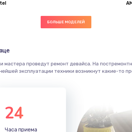
tel
A
60 мин
2 года
БОЛЬШЕ МОДЕЛЕЙ
60 мин
3 года
30 мин
2 года
вце
ши мастера проведут ремонт девайса. На постремонт
50 мин
2 года
ьнейшей эксплуатации техники возникнут какие-то пр
30 мин
1 год
20 мин
2 года
24
30 мин
2 года
Часа приема
30 мин
1 год