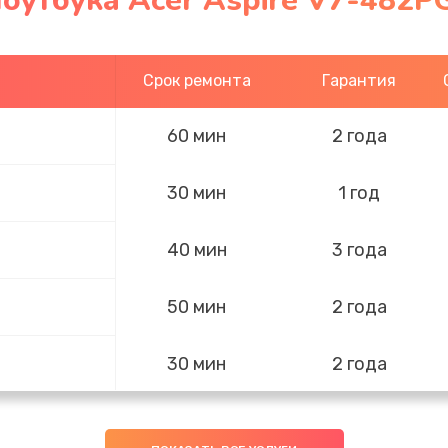
оутбука Acer Aspire V7-482P
Срок ремонта
Гарантия
60 мин
2 года
30 мин
1 год
40 мин
3 года
50 мин
2 года
30 мин
2 года
20 мин
1 год