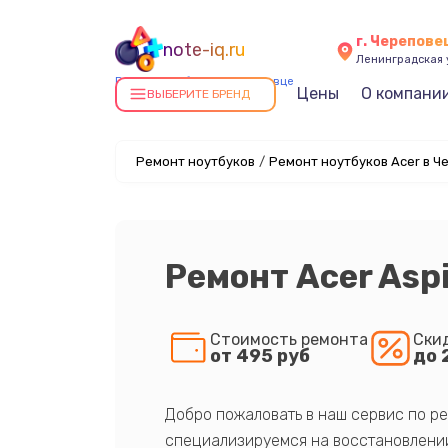
г. Черепове
note-iq.ru
Ленинградская у
Ремонт ноутбуков в Череповце
Цены
О компани
ВЫБЕРИТЕ БРЕНД
Ремонт ноутбуков
/
Ремонт ноутбуков Acer в Ч
Ремонт Acer Asp
Стоимость ремонта
Ски
от 495 руб
до 
Добро пожаловать в наш сервис по ре
специализируемся на восстановлении