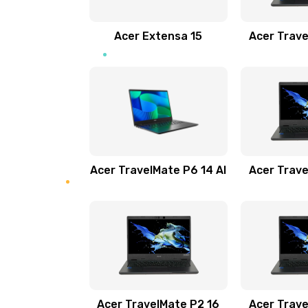
Замена звуковой карты
Acer Extensa 15
Acer Trave
Замена микрофона
Замена оперативной памяти
Замена процессора
Acer TravelMate P6 14 AI
Acer Trave
Замена системы охлаждения
Замена термопасты
Замена шлейфа матрицы
Замена экрана
Acer TravelMate P2 16
Acer Trave