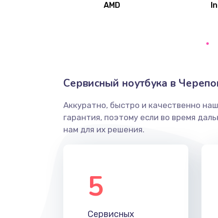
AMD
In
Замена северного моста
Ремонт цепей питания
Замена жесткого диска
Сервисный ноутбука в Черепо
Аккуратно, быстро и качественно на
Установка драйверов
гарантия, поэтому если во время дал
нам для их решения.
Замена вебкамеры
Ремонт петель крышки
5
Настройка Wi-Fi
Сервисных
Замена HDMI