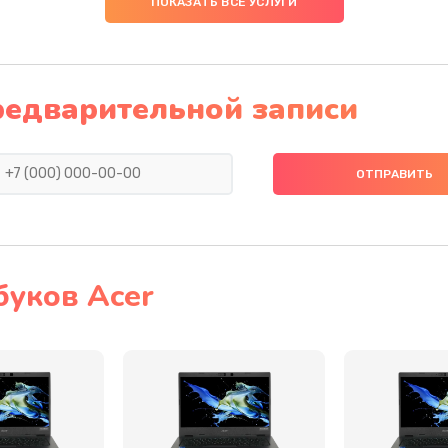
ПОКАЗАТЬ ВСЕ УСЛУГИ
50 мин
3 года
30 мин
1 год
редварительной записи
20 мин
3 года
20 мин
1 год
50 мин
3 года
буков Acer
20 мин
2 года
60 мин
2 года
30 мин
2 года