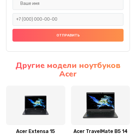
Настройка ОС
930 руб.
Заказать
Ремонт подсветки
1200 руб.
Заказать
Другие модели ноутбуков
Acer
Настройка BIOS
650 руб.
Заказать
Замена видеочипа
2500 руб.
Заказать
Acer Extensa 15
Acer TravelMate B5 14