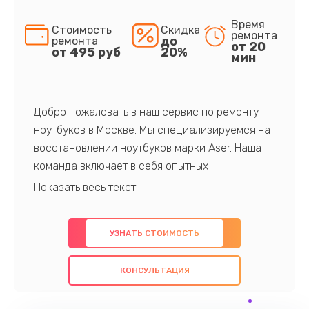
Время
Стоимость
Скидка
ремонта
до
ремонта
от 20
от 495 руб
20%
мин
Добро пожаловать в наш сервис по ремонту
ноутбуков в Москве. Мы специализируемся на
восстановлении ноутбуков марки Aser. Наша
команда включает в себя опытных
профессионалов с обширными знаниями и
многолетним опытом в данной области. Мы
предлагаем быстрый и качественный ремонт с
УЗНАТЬ СТОИМОСТЬ
использованием оригинальных компонентов, а
также гарантируем качество всех
КОНСУЛЬТАЦИЯ
проведенных работ. Наша цель - предоставить
клиентам надежное и профессиональное