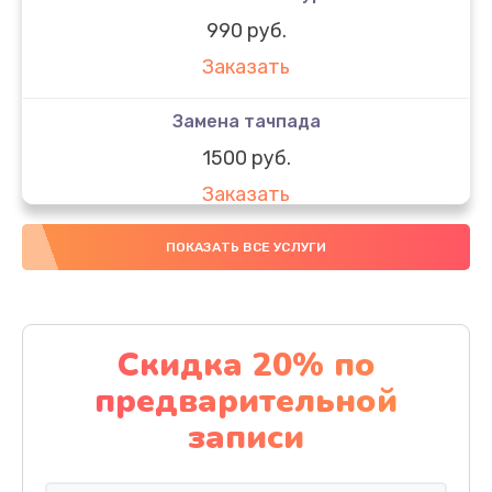
990 руб.
Заказать
Замена тачпада
1500 руб.
Заказать
Замена южного моста
ПОКАЗАТЬ ВСЕ УСЛУГИ
1950 руб.
Заказать
Скидка 20% по
Чистка от пыли
предварительной
1060 руб.
записи
Заказать