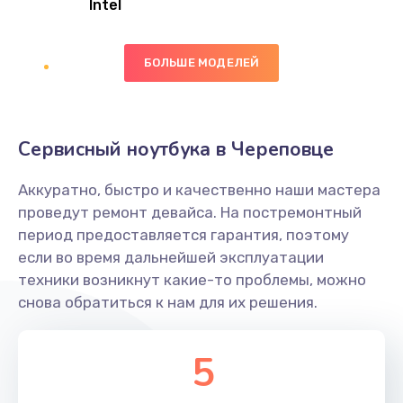
Intel
Заказать
БОЛЬШЕ МОДЕЛЕЙ
Замена экрана
1095 руб.
Заказать
Сервисный ноутбука в Череповце
Замена северного моста
Аккуратно, быстро и качественно наши мастера
1950 руб.
проведут ремонт девайса. На постремонтный
Заказать
период предоставляется гарантия, поэтому
если во время дальнейшей эксплуатации
Ремонт цепей питания
техники возникнут какие-то проблемы, можно
снова обратиться к нам для их решения.
2500 руб.
Заказать
5
Замена жесткого диска