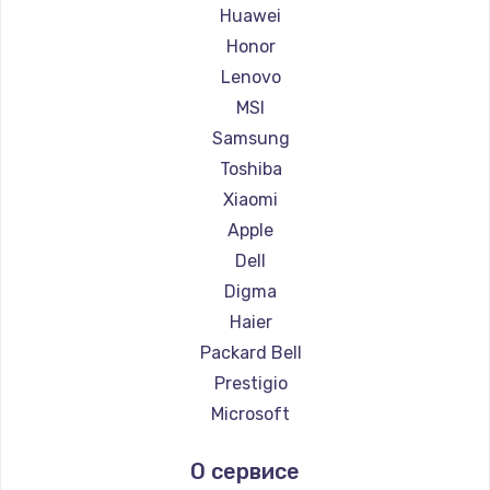
Ремонт ноутбуков Maibenben
Huawei
Ремонт ноутбуков Getac
Honor
Ремонт ноутбуков Epson
Lenovo
Ремонт ноутбуков Philips
MSI
Ремонт ноутбуков LG
Samsung
Ремонт ноутбуков Panasonic
Toshiba
Ремонт ноутбуков Irbis
Xiaomi
Ремонт ноутбуков Thunderobot
Apple
Ремонт ноутбуков Hasee
Dell
Ремонт ноутбуков ZTE
Digma
Ремонт ноутбуков Hiper
Haier
Ремонт ноутбуков Evga
Packard Bell
Ремонт ноутбуков Google
Prestigio
Ремонт ноутбуков Echips
Microsoft
Ремонт ноутбуков Ardor
Alienware
О сервисе
Ремонт ноутбуков Predator
Aquarius