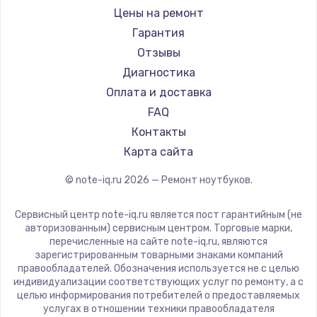
Ремонт ноутбуков iru
Gigabyte
Цены на ремонт
Ремонт ноутбуков Machenike
Aorus
Гарантия
Ремонт ноутбуков DEXP
Maibenben
Отзывы
Ремонт ноутбуков Teclast
Getac
Диагностика
Ремонт ноутбуков CHUWI
Epson
Оплата и доставка
Ремонт ноутбуков Colorful
Philips
FAQ
LG
Контакты
Panasonic
Карта сайта
Irbis
© note-iq.ru
2026
— Ремонт ноутбуков.
Thunderobot
Hasee
Сервисный центр note-iq.ru является пост гарантийным (не
ZTE
авторизованным) сервисным центром. Торговые марки,
перечисленные на сайте note-iq.ru, являются
Hiper
зарегистрированным товарными знаками компаний
Evga
правообладателей. Обозначения используется не с целью
индивидуализации соответствующих услуг по ремонту, а с
Google
целью информирования потребителей о предоставляемых
Echips
услугах в отношении техники правообладателя