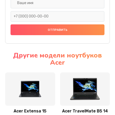
Настройка ОС
930 руб.
Заказать
Ремонт подсветки
1200 руб.
Заказать
Другие модели ноутбуков
Acer
Настройка BIOS
650 руб.
Заказать
Замена видеочипа
2500 руб.
Заказать
Acer Extensa 15
Acer TravelMate B5 14