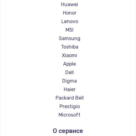
Ремонт ноутбуков Maibenben
Huawei
Ремонт ноутбуков Getac
Honor
Ремонт ноутбуков Epson
Lenovo
Ремонт ноутбуков Philips
MSI
Ремонт ноутбуков LG
Samsung
Ремонт ноутбуков Panasonic
Toshiba
Ремонт ноутбуков Irbis
Xiaomi
Ремонт ноутбуков Thunderobot
Apple
Ремонт ноутбуков Hasee
Dell
Ремонт ноутбуков ZTE
Digma
Ремонт ноутбуков Hiper
Haier
Ремонт ноутбуков Evga
Packard Bell
Ремонт ноутбуков Google
Prestigio
Ремонт ноутбуков Echips
Microsoft
Ремонт ноутбуков Ardor
Alienware
О сервисе
Ремонт ноутбуков Predator
Aquarius