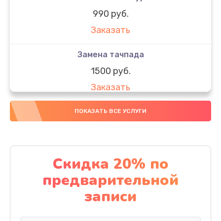
990 руб.
Заказать
Замена тачпада
1500 руб.
Заказать
Замена южного моста
ПОКАЗАТЬ ВСЕ УСЛУГИ
1950 руб.
Заказать
Скидка 20% по
Чистка от пыли
предварительной
1060 руб.
записи
Заказать