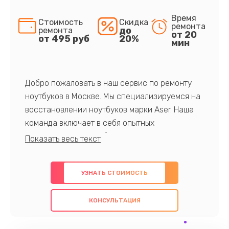
Время
Стоимость
Скидка
ремонта
до
ремонта
от 20
от 495 руб
20%
мин
Добро пожаловать в наш сервис по ремонту
ноутбуков в Москве. Мы специализируемся на
восстановлении ноутбуков марки Aser. Наша
команда включает в себя опытных
профессионалов с обширными знаниями и
многолетним опытом в данной области. Мы
предлагаем быстрый и качественный ремонт с
УЗНАТЬ СТОИМОСТЬ
использованием оригинальных компонентов, а
также гарантируем качество всех
КОНСУЛЬТАЦИЯ
проведенных работ. Наша цель - предоставить
клиентам надежное и профессиональное