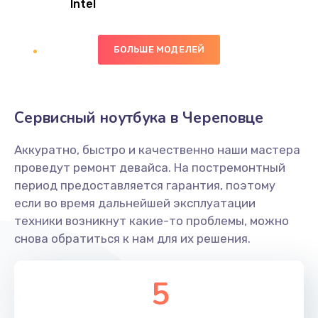
Intel
Заказать
БОЛЬШЕ МОДЕЛЕЙ
Замена экрана
1095 руб.
Заказать
Сервисный ноутбука в Череповце
Замена северного моста
Аккуратно, быстро и качественно наши мастера
1950 руб.
проведут ремонт девайса. На постремонтный
Заказать
период предоставляется гарантия, поэтому
если во время дальнейшей эксплуатации
Ремонт цепей питания
техники возникнут какие-то проблемы, можно
снова обратиться к нам для их решения.
2500 руб.
Заказать
5
Замена жесткого диска