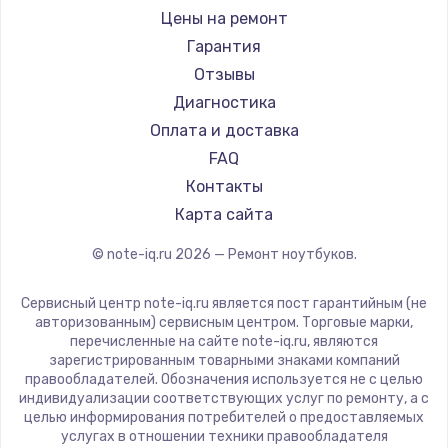
Ремонт ноутбуков iru
Gigabyte
Цены на ремонт
Ремонт ноутбуков Machenike
Aorus
Гарантия
Ремонт ноутбуков DEXP
Maibenben
Отзывы
Ремонт ноутбуков Teclast
Getac
Диагностика
Ремонт ноутбуков CHUWI
Epson
Оплата и доставка
Ремонт ноутбуков Colorful
Philips
FAQ
LG
Контакты
Panasonic
Карта сайта
Irbis
© note-iq.ru
2026
— Ремонт ноутбуков.
Thunderobot
Hasee
Сервисный центр note-iq.ru является пост гарантийным (не
ZTE
авторизованным) сервисным центром. Торговые марки,
перечисленные на сайте note-iq.ru, являются
Hiper
зарегистрированным товарными знаками компаний
Evga
правообладателей. Обозначения используется не с целью
индивидуализации соответствующих услуг по ремонту, а с
Google
целью информирования потребителей о предоставляемых
Echips
услугах в отношении техники правообладателя