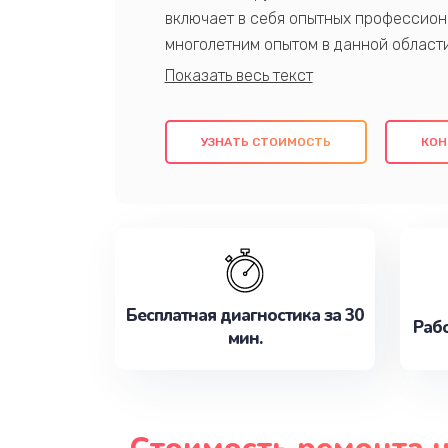
включает в себя опытных профессион
многолетним опытом в данной област
качественный ремонт с использовани
гарантируем качество всех проведенн
клиентам надежное и профессиональн
УЗНАТЬ СТОИМОСТЬ
КОН
потребности наилучшим образом. Не 
сейчас!
Бесплатная диагностика за 30
Рабо
мин.