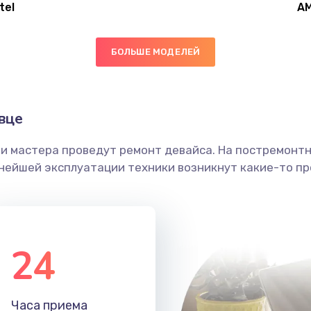
tel
A
30 мин
1 год
БОЛЬШЕ МОДЕЛЕЙ
60 мин
2 года
30 мин
3 года
вце
ши мастера проведут ремонт девайса. На постремонт
40 мин
1 год
ьнейшей эксплуатации техники возникнут какие-то пр
20 мин
1 год
50 мин
2 года
24
30 мин
1 год
Часа приема
50 мин
1 год