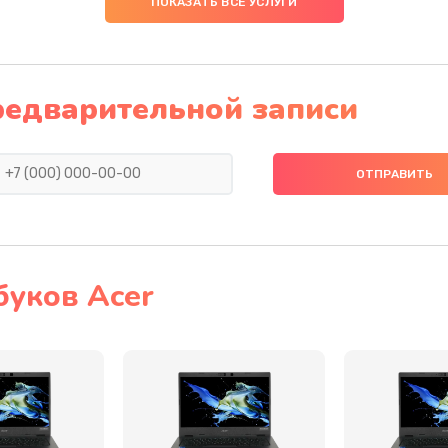
ПОКАЗАТЬ ВСЕ УСЛУГИ
40 мин
2 года
60 мин
3 года
редварительной записи
20 мин
3 года
60 мин
3 года
60 мин
3 года
буков Acer
50 мин
2 года
20 мин
1 год
50 мин
2 года