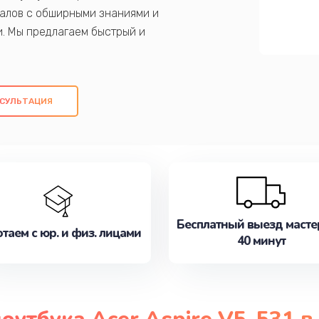
алов с обширными знаниями и
и. Мы предлагаем быстрый и
ем оригинальных компонентов, а также
ых работ. Наша цель - предоставить
ое обслуживание, удовлетворяя их
СУЛЬТАЦИЯ
медлите записаться на ремонт уже
Бесплатный выезд масте
таем с юр. и физ. лицами
40 минут