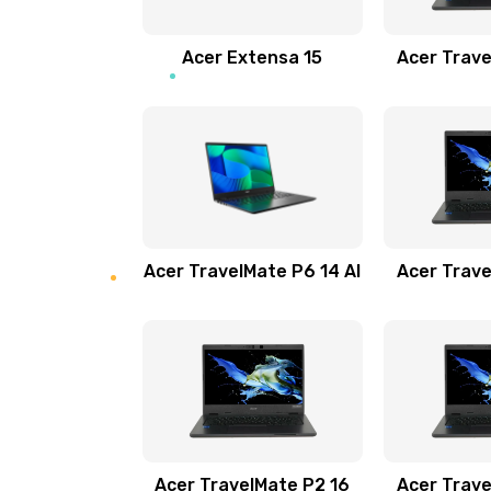
Замена звуковой карты
Acer Extensa 15
Acer Trave
Замена микрофона
Замена оперативной памяти
Замена процессора
Acer TravelMate P6 14 AI
Acer Trave
Замена системы охлаждения
Замена термопасты
Замена шлейфа матрицы
Замена экрана
Acer TravelMate P2 16
Acer Trave