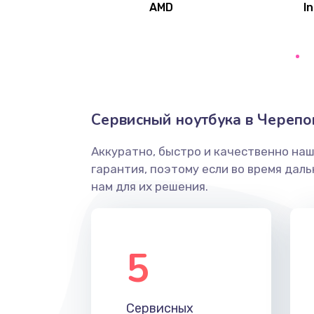
AMD
In
Замена северного моста
Ремонт цепей питания
Замена жесткого диска
Сервисный ноутбука в Черепо
Аккуратно, быстро и качественно на
Установка драйверов
гарантия, поэтому если во время дал
нам для их решения.
Замена вебкамеры
Ремонт петель крышки
5
Настройка Wi-Fi
Сервисных
Замена HDMI