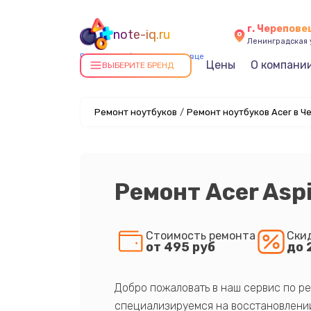
г. Черепове
note-iq.ru
Ленинградская у
Ремонт ноутбуков в Череповце
Цены
О компани
ВЫБЕРИТЕ БРЕНД
Ремонт ноутбуков
/
Ремонт ноутбуков Acer в Ч
Ремонт Acer Asp
Стоимость ремонта
Ски
от 495 руб
до 
Добро пожаловать в наш сервис по ре
специализируемся на восстановлении