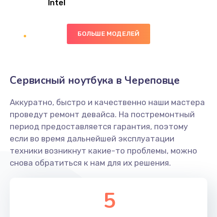
Intel
Заказать
БОЛЬШЕ МОДЕЛЕЙ
Замена экрана
1095 руб.
Заказать
Сервисный ноутбука в Череповце
Замена северного моста
Аккуратно, быстро и качественно наши мастера
1950 руб.
проведут ремонт девайса. На постремонтный
Заказать
период предоставляется гарантия, поэтому
если во время дальнейшей эксплуатации
Ремонт цепей питания
техники возникнут какие-то проблемы, можно
снова обратиться к нам для их решения.
2500 руб.
Заказать
5
Замена жесткого диска