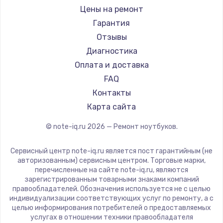
Ремонт ноутбуков iru
Gigabyte
Цены на ремонт
Ремонт ноутбуков Machenike
Aorus
Гарантия
Ремонт ноутбуков DEXP
Maibenben
Отзывы
Ремонт ноутбуков Teclast
Getac
Диагностика
Ремонт ноутбуков CHUWI
Epson
Оплата и доставка
Ремонт ноутбуков Colorful
Philips
FAQ
LG
Контакты
Panasonic
Карта сайта
Irbis
© note-iq.ru
2026
— Ремонт ноутбуков.
Thunderobot
Hasee
Сервисный центр note-iq.ru является пост гарантийным (не
ZTE
авторизованным) сервисным центром. Торговые марки,
перечисленные на сайте note-iq.ru, являются
Hiper
зарегистрированным товарными знаками компаний
Evga
правообладателей. Обозначения используется не с целью
индивидуализации соответствующих услуг по ремонту, а с
Google
целью информирования потребителей о предоставляемых
Echips
услугах в отношении техники правообладателя