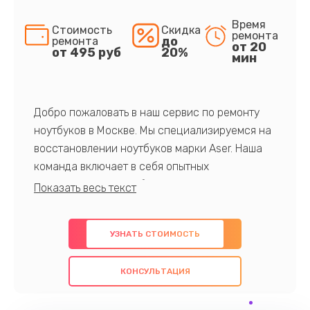
Время
Стоимость
Скидка
ремонта
до
ремонта
от 20
от 495 руб
20%
мин
Добро пожаловать в наш сервис по ремонту
ноутбуков в Москве. Мы специализируемся на
восстановлении ноутбуков марки Aser. Наша
команда включает в себя опытных
профессионалов с обширными знаниями и
многолетним опытом в данной области. Мы
предлагаем быстрый и качественный ремонт с
УЗНАТЬ СТОИМОСТЬ
использованием оригинальных компонентов, а
также гарантируем качество всех
КОНСУЛЬТАЦИЯ
проведенных работ. Наша цель - предоставить
клиентам надежное и профессиональное