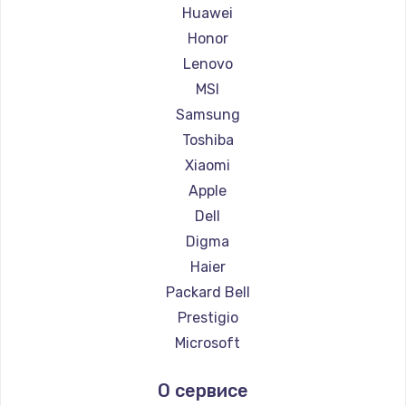
Ремонт ноутбуков Maibenben
Huawei
Ремонт ноутбуков Getac
Honor
Ремонт ноутбуков Epson
Lenovo
Ремонт ноутбуков Philips
MSI
Ремонт ноутбуков LG
Samsung
Ремонт ноутбуков Panasonic
Toshiba
Ремонт ноутбуков Irbis
Xiaomi
Ремонт ноутбуков Thunderobot
Apple
Ремонт ноутбуков Hasee
Dell
Ремонт ноутбуков ZTE
Digma
Ремонт ноутбуков Hiper
Haier
Ремонт ноутбуков Evga
Packard Bell
Ремонт ноутбуков Google
Prestigio
Ремонт ноутбуков Echips
Microsoft
Ремонт ноутбуков Ardor
Alienware
О сервисе
Ремонт ноутбуков Predator
Aquarius