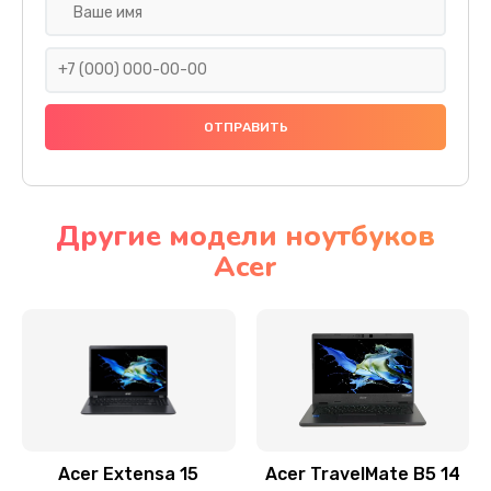
Настройка ОС
930 руб.
Заказать
Ремонт подсветки
1200 руб.
Заказать
Другие модели ноутбуков
Acer
Настройка BIOS
650 руб.
Заказать
Замена видеочипа
2500 руб.
Заказать
Acer Extensa 15
Acer TravelMate B5 14