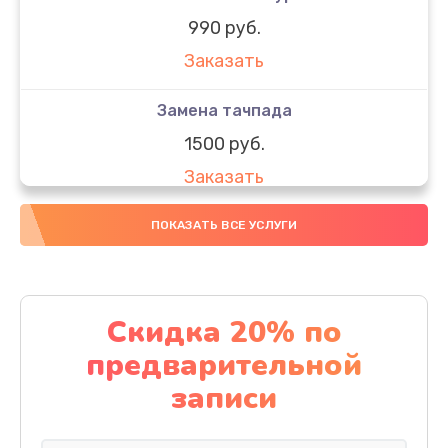
990 руб.
Заказать
Замена тачпада
1500 руб.
Заказать
Замена южного моста
ПОКАЗАТЬ ВСЕ УСЛУГИ
1950 руб.
Заказать
Скидка 20% по
Чистка от пыли
предварительной
1060 руб.
записи
Заказать