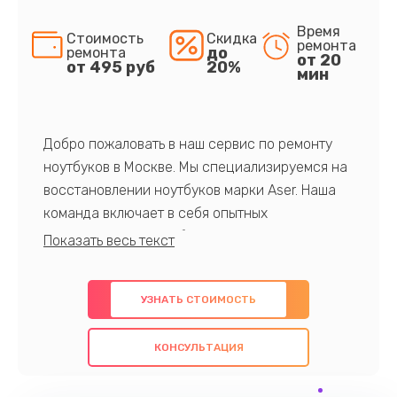
Время
Стоимость
Скидка
ремонта
до
ремонта
от 20
от 495 руб
20%
мин
Добро пожаловать в наш сервис по ремонту
ноутбуков в Москве. Мы специализируемся на
восстановлении ноутбуков марки Aser. Наша
команда включает в себя опытных
профессионалов с обширными знаниями и
многолетним опытом в данной области. Мы
предлагаем быстрый и качественный ремонт с
УЗНАТЬ СТОИМОСТЬ
использованием оригинальных компонентов, а
также гарантируем качество всех
КОНСУЛЬТАЦИЯ
проведенных работ. Наша цель - предоставить
клиентам надежное и профессиональное