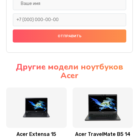
Настройка ОС
930 руб.
Заказать
Ремонт подсветки
1200 руб.
Заказать
Другие модели ноутбуков
Acer
Настройка BIOS
650 руб.
Заказать
Замена видеочипа
2500 руб.
Заказать
Acer Extensa 15
Acer TravelMate B5 14