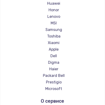
Ремонт ноутбуков Maibenben
Huawei
Ремонт ноутбуков Getac
Honor
Ремонт ноутбуков Epson
Lenovo
Ремонт ноутбуков Philips
MSI
Ремонт ноутбуков LG
Samsung
Ремонт ноутбуков Panasonic
Toshiba
Ремонт ноутбуков Irbis
Xiaomi
Ремонт ноутбуков Thunderobot
Apple
Ремонт ноутбуков Hasee
Dell
Ремонт ноутбуков ZTE
Digma
Ремонт ноутбуков Hiper
Haier
Ремонт ноутбуков Evga
Packard Bell
Ремонт ноутбуков Google
Prestigio
Ремонт ноутбуков Echips
Microsoft
Ремонт ноутбуков Ardor
Alienware
О сервисе
Ремонт ноутбуков Predator
Aquarius