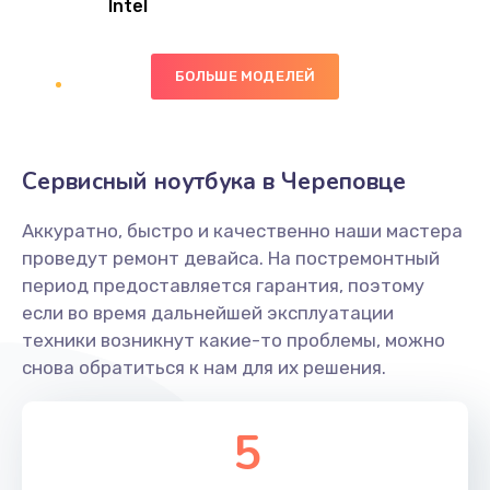
Intel
Заказать
БОЛЬШЕ МОДЕЛЕЙ
Замена экрана
1095 руб.
Заказать
Сервисный ноутбука в Череповце
Замена северного моста
Аккуратно, быстро и качественно наши мастера
1950 руб.
проведут ремонт девайса. На постремонтный
Заказать
период предоставляется гарантия, поэтому
если во время дальнейшей эксплуатации
Ремонт цепей питания
техники возникнут какие-то проблемы, можно
снова обратиться к нам для их решения.
2500 руб.
Заказать
5
Замена жесткого диска