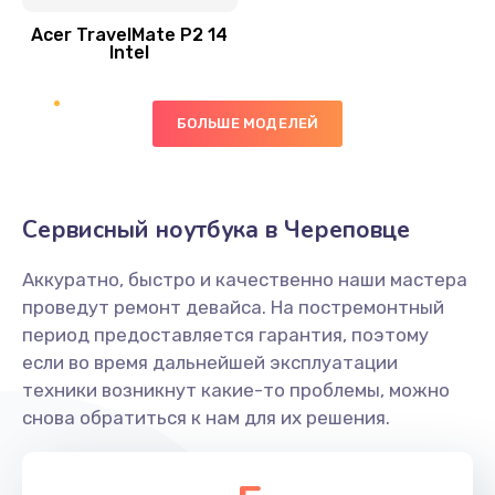
Acer TravelMate P2 14
950 руб.
Intel
Заказать
БОЛЬШЕ МОДЕЛЕЙ
Замена экрана
1095 руб.
Заказать
Сервисный ноутбука в Череповце
Замена северного моста
Аккуратно, быстро и качественно наши мастера
1950 руб.
проведут ремонт девайса. На постремонтный
Заказать
период предоставляется гарантия, поэтому
если во время дальнейшей эксплуатации
Ремонт цепей питания
техники возникнут какие-то проблемы, можно
снова обратиться к нам для их решения.
2500 руб.
Заказать