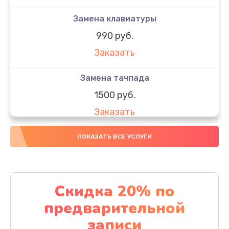
Замена клавиатуры
990 руб.
Заказать
Замена тачпада
1500 руб.
Заказать
Замена южного моста
ПОКАЗАТЬ ВСЕ УСЛУГИ
1950 руб.
Заказать
Скидка 20% по
Чистка от пыли
предварительной
1060 руб.
записи