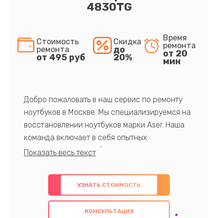
4830TG
Время
Стоимость
Скидка
ремонта
до
ремонта
от 20
от 495 руб
20%
мин
Добро пожаловать в наш сервис по ремонту
ноутбуков в Москве. Мы специализируемся на
восстановлении ноутбуков марки Aser. Наша
команда включает в себя опытных
профессионалов с обширными знаниями и
многолетним опытом в данной области. Мы
предлагаем быстрый и качественный ремонт с
УЗНАТЬ СТОИМОСТЬ
использованием оригинальных компонентов, а
также гарантируем качество всех
КОНСУЛЬТАЦИЯ
проведенных работ. Наша цель - предоставить