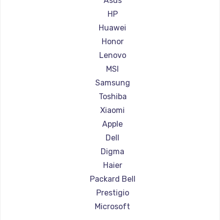
Asus
Ремонт ноутбуков Aorus
HP
Ремонт ноутбуков Maibenben
Huawei
Ремонт ноутбуков Getac
Honor
Ремонт ноутбуков Epson
Lenovo
Ремонт ноутбуков Philips
MSI
Ремонт ноутбуков LG
Samsung
Ремонт ноутбуков Panasonic
Toshiba
Ремонт ноутбуков Irbis
Xiaomi
Ремонт ноутбуков Thunderobot
Apple
Ремонт ноутбуков Hasee
Dell
Ремонт ноутбуков ZTE
Digma
Ремонт ноутбуков Hiper
Haier
Ремонт ноутбуков Evga
Packard Bell
Ремонт ноутбуков Google
Prestigio
Ремонт ноутбуков Echips
Microsoft
Ремонт ноутбуков Ardor