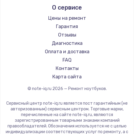
Alienware
О сервисе
Ремонт ноутбуков Predator
Aquarius
Ремонт ноутбуков iru
Gigabyte
Цены на ремонт
Ремонт ноутбуков Machenike
Aorus
Гарантия
Ремонт ноутбуков DEXP
Maibenben
Отзывы
Ремонт ноутбуков Teclast
Getac
Диагностика
Ремонт ноутбуков CHUWI
Epson
Оплата и доставка
Ремонт ноутбуков Colorful
Philips
FAQ
LG
Контакты
Panasonic
Карта сайта
Irbis
© note-iq.ru
2026
— Ремонт ноутбуков.
Thunderobot
Hasee
Сервисный центр note-iq.ru является пост гарантийным (не
ZTE
авторизованным) сервисным центром. Торговые марки,
перечисленные на сайте note-iq.ru, являются
Hiper
зарегистрированным товарными знаками компаний
Evga
правообладателей. Обозначения используется не с целью
индивидуализации соответствующих услуг по ремонту, а с