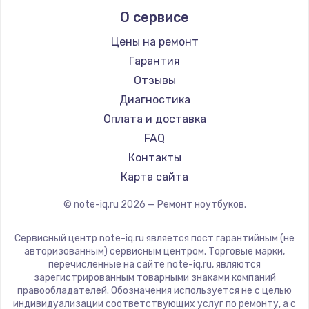
Alienware
О сервисе
Ремонт ноутбуков Predator
Aquarius
Ремонт ноутбуков iru
Gigabyte
Цены на ремонт
Ремонт ноутбуков Machenike
Aorus
Гарантия
Ремонт ноутбуков DEXP
Maibenben
Отзывы
Ремонт ноутбуков Teclast
Getac
Диагностика
Ремонт ноутбуков CHUWI
Epson
Оплата и доставка
Ремонт ноутбуков Colorful
Philips
FAQ
LG
Контакты
Panasonic
Карта сайта
Irbis
© note-iq.ru
2026
— Ремонт ноутбуков.
Thunderobot
Hasee
Сервисный центр note-iq.ru является пост гарантийным (не
ZTE
авторизованным) сервисным центром. Торговые марки,
перечисленные на сайте note-iq.ru, являются
Hiper
зарегистрированным товарными знаками компаний
Evga
правообладателей. Обозначения используется не с целью
индивидуализации соответствующих услуг по ремонту, а с