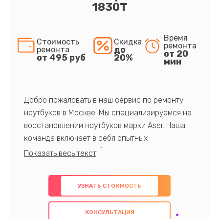
1830T
Время
Стоимость
Скидка
ремонта
до
ремонта
от 20
от 495 руб
20%
мин
Добро пожаловать в наш сервис по ремонту
ноутбуков в Москве. Мы специализируемся на
восстановлении ноутбуков марки Aser. Наша
команда включает в себя опытных
профессионалов с обширными знаниями и
многолетним опытом в данной области. Мы
предлагаем быстрый и качественный ремонт с
УЗНАТЬ СТОИМОСТЬ
использованием оригинальных компонентов, а
также гарантируем качество всех
КОНСУЛЬТАЦИЯ
проведенных работ. Наша цель - предоставить