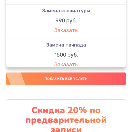
Замена клавиатуры
990 руб.
Заказать
Замена тачпада
1500 руб.
Заказать
Замена южного моста
ПОКАЗАТЬ ВСЕ УСЛУГИ
1950 руб.
Заказать
Скидка 20% по
Чистка от пыли
предварительной
1060 руб.
записи