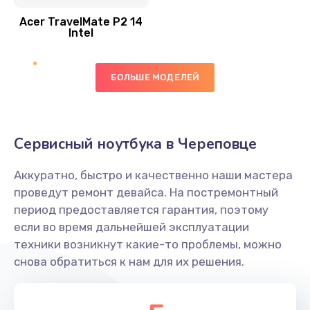
Acer TravelMate P2 14
950 руб.
Intel
Заказать
БОЛЬШЕ МОДЕЛЕЙ
Замена экрана
1095 руб.
Заказать
Сервисный ноутбука в Череповце
Замена северного моста
Аккуратно, быстро и качественно наши мастера
1950 руб.
проведут ремонт девайса. На постремонтный
Заказать
период предоставляется гарантия, поэтому
если во время дальнейшей эксплуатации
Ремонт цепей питания
техники возникнут какие-то проблемы, можно
снова обратиться к нам для их решения.
2500 руб.
Заказать