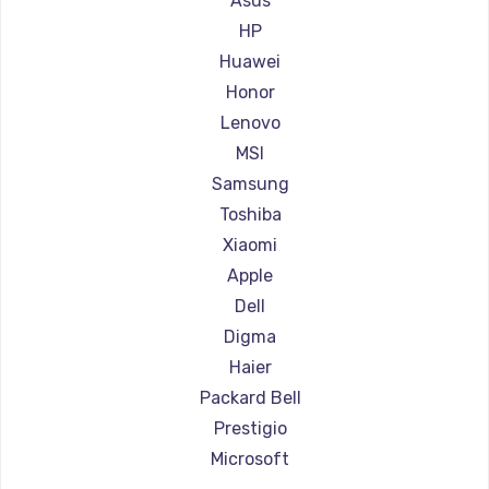
Asus
Ремонт ноутбуков Aorus
HP
Ремонт ноутбуков Maibenben
Huawei
Ремонт ноутбуков Getac
Honor
Ремонт ноутбуков Epson
Lenovo
Ремонт ноутбуков Philips
MSI
Ремонт ноутбуков LG
Samsung
Ремонт ноутбуков Panasonic
Toshiba
Ремонт ноутбуков Irbis
Xiaomi
Ремонт ноутбуков Thunderobot
Apple
Ремонт ноутбуков Hasee
Dell
Ремонт ноутбуков ZTE
Digma
Ремонт ноутбуков Hiper
Haier
Ремонт ноутбуков Evga
Packard Bell
Ремонт ноутбуков Google
Prestigio
Ремонт ноутбуков Echips
Microsoft
Ремонт ноутбуков Ardor