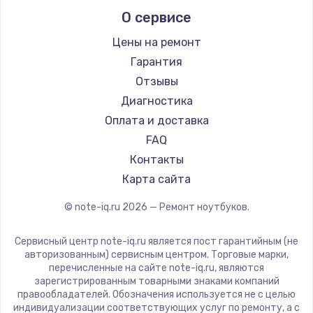
Alienware
О сервисе
Ремонт ноутбуков Predator
Aquarius
Ремонт ноутбуков iru
Gigabyte
Цены на ремонт
Ремонт ноутбуков Machenike
Aorus
Гарантия
Ремонт ноутбуков DEXP
Maibenben
Отзывы
Ремонт ноутбуков Teclast
Getac
Диагностика
Ремонт ноутбуков CHUWI
Epson
Оплата и доставка
Ремонт ноутбуков Colorful
Philips
FAQ
LG
Контакты
Panasonic
Карта сайта
Irbis
© note-iq.ru
2026
— Ремонт ноутбуков.
Thunderobot
Hasee
Сервисный центр note-iq.ru является пост гарантийным (не
ZTE
авторизованным) сервисным центром. Торговые марки,
перечисленные на сайте note-iq.ru, являются
Hiper
зарегистрированным товарными знаками компаний
Evga
правообладателей. Обозначения используется не с целью
индивидуализации соответствующих услуг по ремонту, а с