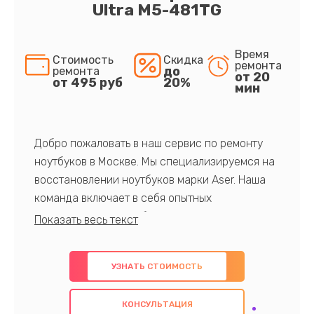
Ultra M5-481TG
Время
Стоимость
Скидка
ремонта
до
ремонта
от 20
от 495 руб
20%
мин
Добро пожаловать в наш сервис по ремонту
ноутбуков в Москве. Мы специализируемся на
восстановлении ноутбуков марки Aser. Наша
команда включает в себя опытных
профессионалов с обширными знаниями и
многолетним опытом в данной области. Мы
предлагаем быстрый и качественный ремонт с
УЗНАТЬ СТОИМОСТЬ
использованием оригинальных компонентов, а
также гарантируем качество всех
КОНСУЛЬТАЦИЯ
проведенных работ. Наша цель - предоставить