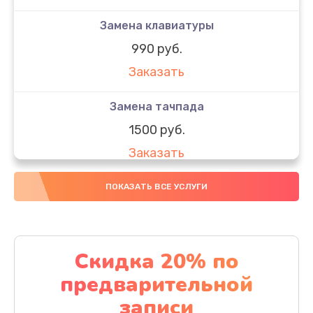
Замена клавиатуры
990 руб.
Заказать
Замена тачпада
1500 руб.
Заказать
Замена южного моста
ПОКАЗАТЬ ВСЕ УСЛУГИ
1950 руб.
Заказать
Скидка 20% по
Чистка от пыли
предварительной
1060 руб.
записи