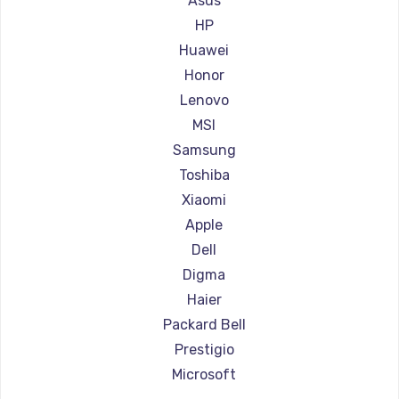
Asus
Ремонт ноутбуков Aorus
HP
Ремонт ноутбуков Maibenben
Huawei
Ремонт ноутбуков Getac
Honor
Ремонт ноутбуков Epson
Lenovo
Ремонт ноутбуков Philips
MSI
Ремонт ноутбуков LG
Samsung
Ремонт ноутбуков Panasonic
Toshiba
Ремонт ноутбуков Irbis
Xiaomi
Ремонт ноутбуков Thunderobot
Apple
Ремонт ноутбуков Hasee
Dell
Ремонт ноутбуков ZTE
Digma
Ремонт ноутбуков Hiper
Haier
Ремонт ноутбуков Evga
Packard Bell
Ремонт ноутбуков Google
Prestigio
Ремонт ноутбуков Echips
Microsoft
Ремонт ноутбуков Ardor