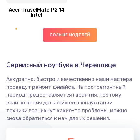
Acer TravelMate P2 14
950 руб.
Intel
Заказать
БОЛЬШЕ МОДЕЛЕЙ
Замена экрана
1095 руб.
Заказать
Сервисный ноутбука в Череповце
Замена северного моста
Аккуратно, быстро и качественно наши мастера
1950 руб.
проведут ремонт девайса. На постремонтный
Заказать
период предоставляется гарантия, поэтому
если во время дальнейшей эксплуатации
Ремонт цепей питания
техники возникнут какие-то проблемы, можно
снова обратиться к нам для их решения.
2500 руб.
Заказать