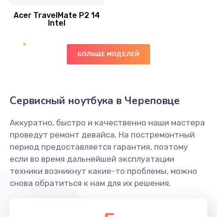
Acer TravelMate P2 14
950 руб.
Intel
Заказать
БОЛЬШЕ МОДЕЛЕЙ
Замена экрана
1095 руб.
Заказать
Сервисный ноутбука в Череповце
Замена северного моста
Аккуратно, быстро и качественно наши мастера
1950 руб.
проведут ремонт девайса. На постремонтный
Заказать
период предоставляется гарантия, поэтому
если во время дальнейшей эксплуатации
Ремонт цепей питания
техники возникнут какие-то проблемы, можно
снова обратиться к нам для их решения.
2500 руб.
Заказать