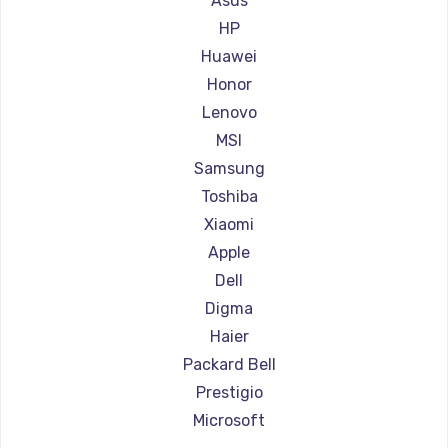
Asus
Ремонт ноутбуков Aorus
HP
Ремонт ноутбуков Maibenben
Huawei
Ремонт ноутбуков Getac
Honor
Ремонт ноутбуков Epson
Lenovo
Ремонт ноутбуков Philips
MSI
Ремонт ноутбуков LG
Samsung
Ремонт ноутбуков Panasonic
Toshiba
Ремонт ноутбуков Irbis
Xiaomi
Ремонт ноутбуков Thunderobot
Apple
Ремонт ноутбуков Hasee
Dell
Ремонт ноутбуков ZTE
Digma
Ремонт ноутбуков Hiper
Haier
Ремонт ноутбуков Evga
Packard Bell
Ремонт ноутбуков Google
Prestigio
Ремонт ноутбуков Echips
Microsoft
Ремонт ноутбуков Ardor