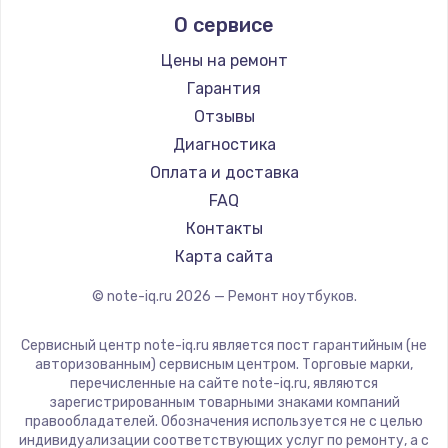
Alienware
О сервисе
Ремонт ноутбуков Predator
Aquarius
Ремонт ноутбуков iru
Gigabyte
Цены на ремонт
Ремонт ноутбуков Machenike
Aorus
Гарантия
Ремонт ноутбуков DEXP
Maibenben
Отзывы
Ремонт ноутбуков Teclast
Getac
Диагностика
Ремонт ноутбуков CHUWI
Epson
Оплата и доставка
Ремонт ноутбуков Colorful
Philips
FAQ
LG
Контакты
Panasonic
Карта сайта
Irbis
© note-iq.ru
2026
— Ремонт ноутбуков.
Thunderobot
Hasee
Сервисный центр note-iq.ru является пост гарантийным (не
ZTE
авторизованным) сервисным центром. Торговые марки,
перечисленные на сайте note-iq.ru, являются
Hiper
зарегистрированным товарными знаками компаний
Evga
правообладателей. Обозначения используется не с целью
индивидуализации соответствующих услуг по ремонту, а с