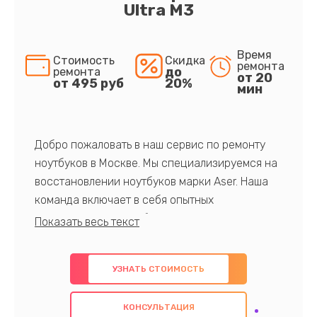
Ultra M3
Время
Стоимость
Скидка
ремонта
до
ремонта
от 20
от 495 руб
20%
мин
Добро пожаловать в наш сервис по ремонту
ноутбуков в Москве. Мы специализируемся на
восстановлении ноутбуков марки Aser. Наша
команда включает в себя опытных
профессионалов с обширными знаниями и
многолетним опытом в данной области. Мы
предлагаем быстрый и качественный ремонт с
УЗНАТЬ СТОИМОСТЬ
использованием оригинальных компонентов, а
также гарантируем качество всех
КОНСУЛЬТАЦИЯ
проведенных работ. Наша цель - предоставить