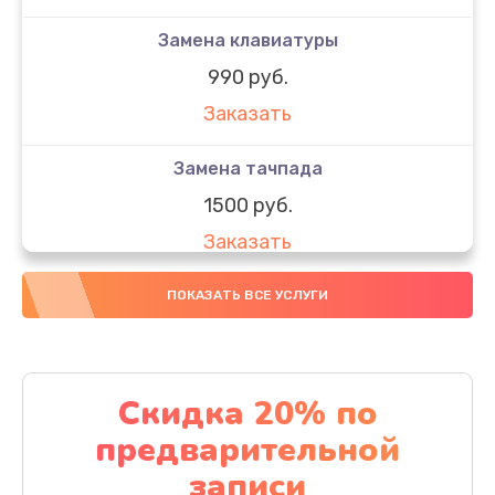
Замена клавиатуры
990 руб.
Заказать
Замена тачпада
1500 руб.
Заказать
Замена южного моста
ПОКАЗАТЬ ВСЕ УСЛУГИ
1950 руб.
Заказать
Скидка 20% по
Чистка от пыли
предварительной
1060 руб.
записи