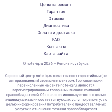
Ремонт ноутбуков iru
Gigabyte
Цены на ремонт
Ремонт ноутбуков Machenike
Aorus
Гарантия
Ремонт ноутбуков DEXP
Maibenben
Отзывы
Ремонт ноутбуков Teclast
Getac
Диагностика
Ремонт ноутбуков CHUWI
Epson
Оплата и доставка
Ремонт ноутбуков Colorful
Philips
FAQ
LG
Контакты
Panasonic
Карта сайта
Irbis
© note-iq.ru
2026
— Ремонт ноутбуков.
Thunderobot
Hasee
Сервисный центр note-iq.ru является пост гарантийным (не
ZTE
авторизованным) сервисным центром. Торговые марки,
перечисленные на сайте note-iq.ru, являются
Hiper
зарегистрированным товарными знаками компаний
Evga
правообладателей. Обозначения используется не с целью
индивидуализации соответствующих услуг по ремонту, а с
Google
целью информирования потребителей о предоставляемых
Echips
услугах в отношении техники правообладателя