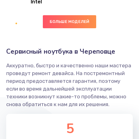
Intel
Заказать
БОЛЬШЕ МОДЕЛЕЙ
Замена экрана
1095 руб.
Заказать
Сервисный ноутбука в Череповце
Замена северного моста
Аккуратно, быстро и качественно наши мастера
1950 руб.
проведут ремонт девайса. На постремонтный
Заказать
период предоставляется гарантия, поэтому
если во время дальнейшей эксплуатации
Ремонт цепей питания
техники возникнут какие-то проблемы, можно
снова обратиться к нам для их решения.
2500 руб.
Заказать
5
Замена жесткого диска