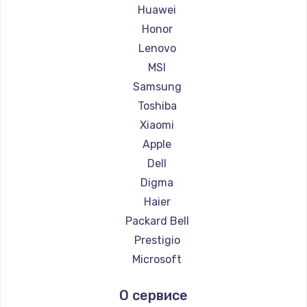
Ремонт ноутбуков Maibenben
Huawei
Ремонт ноутбуков Getac
Honor
Ремонт ноутбуков Epson
Lenovo
Ремонт ноутбуков Philips
MSI
Ремонт ноутбуков LG
Samsung
Ремонт ноутбуков Panasonic
Toshiba
Ремонт ноутбуков Irbis
Xiaomi
Ремонт ноутбуков Thunderobot
Apple
Ремонт ноутбуков Hasee
Dell
Ремонт ноутбуков ZTE
Digma
Ремонт ноутбуков Hiper
Haier
Ремонт ноутбуков Evga
Packard Bell
Ремонт ноутбуков Google
Prestigio
Ремонт ноутбуков Echips
Microsoft
Ремонт ноутбуков Ardor
Alienware
О сервисе
Ремонт ноутбуков Predator
Aquarius