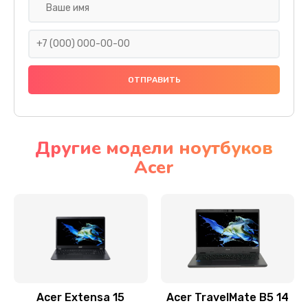
Настройка ОС
930 руб.
Заказать
Ремонт подсветки
1200 руб.
Заказать
Другие модели ноутбуков
Acer
Настройка BIOS
650 руб.
Заказать
Замена видеочипа
2500 руб.
Заказать
Acer Extensa 15
Acer TravelMate B5 14