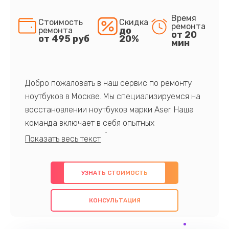
Время
Стоимость
Скидка
ремонта
до
ремонта
от 20
от 495 руб
20%
мин
Добро пожаловать в наш сервис по ремонту
ноутбуков в Москве. Мы специализируемся на
восстановлении ноутбуков марки Aser. Наша
команда включает в себя опытных
профессионалов с обширными знаниями и
многолетним опытом в данной области. Мы
предлагаем быстрый и качественный ремонт с
УЗНАТЬ СТОИМОСТЬ
использованием оригинальных компонентов, а
также гарантируем качество всех
КОНСУЛЬТАЦИЯ
проведенных работ. Наша цель - предоставить
клиентам надежное и профессиональное