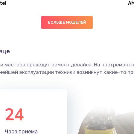
tel
A
20 мин
1 год
БОЛЬШЕ МОДЕЛЕЙ
50 мин
1 год
30 мин
1 год
вце
ши мастера проведут ремонт девайса. На постремонт
20 мин
2 года
ьнейшей эксплуатации техники возникнут какие-то пр
20 мин
1 год
50 мин
1 год
24
40 мин
2 года
Часа приема
30 мин
3 года