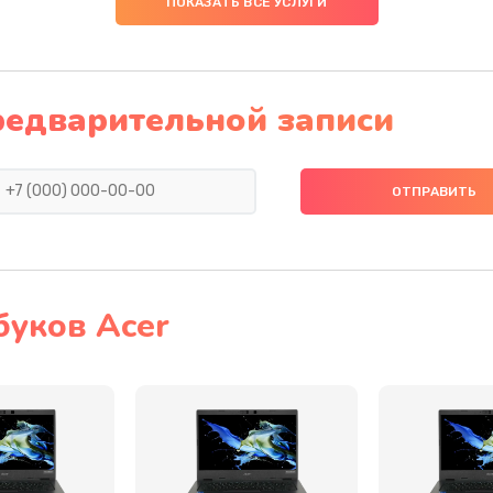
ПОКАЗАТЬ ВСЕ УСЛУГИ
20 мин
3 года
30 мин
1 год
редварительной записи
30 мин
2 года
40 мин
1 год
60 мин
3 года
буков Acer
30 мин
1 год
30 мин
3 года
60 мин
1 год