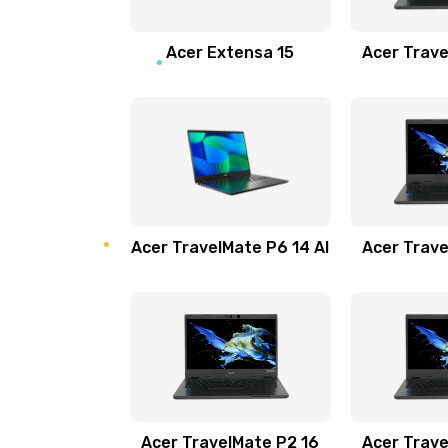
Замена звуковой карты
Acer Extensa 15
Acer Trave
Замена микрофона
Замена оперативной памяти
Замена процессора
Acer TravelMate P6 14 AI
Acer Trave
Замена системы охлаждения
Замена термопасты
Замена шлейфа матрицы
Замена экрана
Acer TravelMate P2 16
Acer Trave