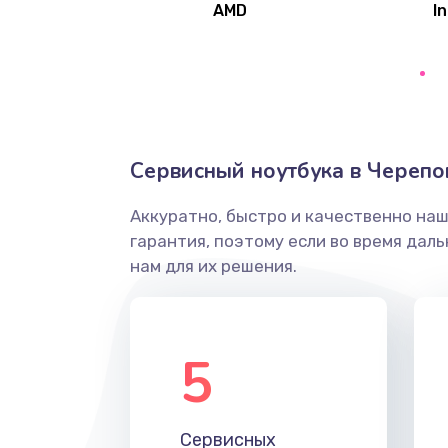
AMD
In
Замена северного моста
Ремонт цепей питания
Замена жесткого диска
Сервисный ноутбука в Черепо
Аккуратно, быстро и качественно на
Установка драйверов
гарантия, поэтому если во время дал
нам для их решения.
Замена вебкамеры
Ремонт петель крышки
5
Настройка Wi-Fi
Сервисных
Замена HDMI