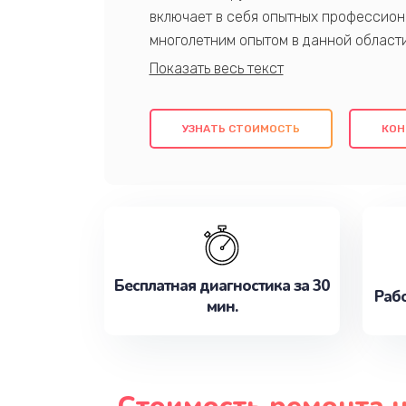
включает в себя опытных профессион
многолетним опытом в данной област
качественный ремонт с использовани
гарантируем качество всех проведенн
клиентам надежное и профессиональн
УЗНАТЬ СТОИМОСТЬ
КОН
потребности наилучшим образом. Не 
сейчас!
Бесплатная диагностика за 30
Рабо
мин.