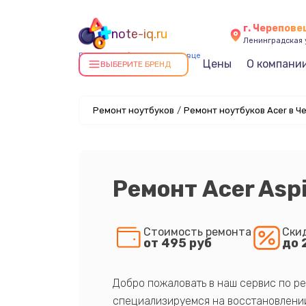
г. Черепове
note-iq.ru
Ленинградская у
Ремонт ноутбуков в Череповце
Цены
О компани
ВЫБЕРИТЕ БРЕНД
Ремонт ноутбуков
/
Ремонт ноутбуков Acer в Ч
Ремонт Acer Aspi
Стоимость ремонта
Ски
от 495 руб
до 
Добро пожаловать в наш сервис по ре
специализируемся на восстановлении