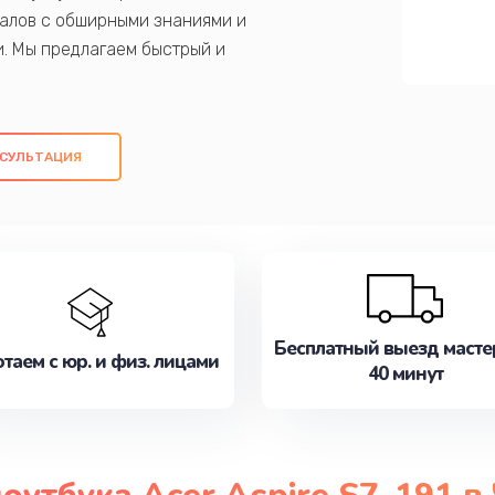
алов с обширными знаниями и
и. Мы предлагаем быстрый и
ем оригинальных компонентов, а также
ых работ. Наша цель - предоставить
ое обслуживание, удовлетворяя их
СУЛЬТАЦИЯ
медлите записаться на ремонт уже
Бесплатный выезд масте
таем с юр. и физ. лицами
40 минут