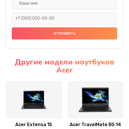
Настройка ОС
930 руб.
Заказать
Ремонт подсветки
1200 руб.
Заказать
Другие модели ноутбуков
Acer
Настройка BIOS
650 руб.
Заказать
Замена видеочипа
2500 руб.
Заказать
Acer Extensa 15
Acer TravelMate B5 14