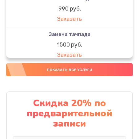
990 руб.
Заказать
Замена тачпада
1500 руб.
Заказать
Замена южного моста
ПОКАЗАТЬ ВСЕ УСЛУГИ
1950 руб.
Заказать
Скидка 20% по
Чистка от пыли
предварительной
1060 руб.
записи
Заказать