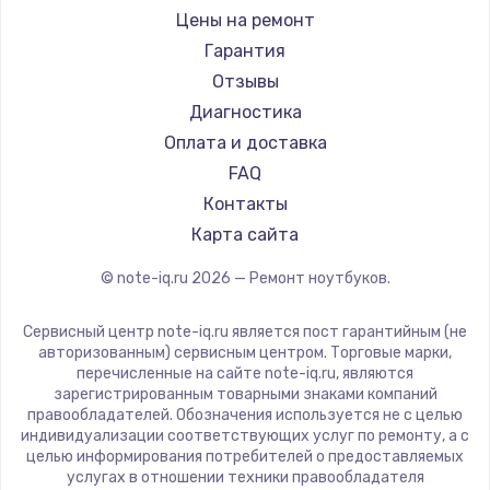
Ремонт ноутбуков iru
Gigabyte
Цены на ремонт
Ремонт ноутбуков Machenike
Aorus
Гарантия
Ремонт ноутбуков DEXP
Maibenben
Отзывы
Ремонт ноутбуков Teclast
Getac
Диагностика
Ремонт ноутбуков CHUWI
Epson
Оплата и доставка
Ремонт ноутбуков Colorful
Philips
FAQ
LG
Контакты
Panasonic
Карта сайта
Irbis
© note-iq.ru
2026
— Ремонт ноутбуков.
Thunderobot
Hasee
Сервисный центр note-iq.ru является пост гарантийным (не
ZTE
авторизованным) сервисным центром. Торговые марки,
перечисленные на сайте note-iq.ru, являются
Hiper
зарегистрированным товарными знаками компаний
Evga
правообладателей. Обозначения используется не с целью
индивидуализации соответствующих услуг по ремонту, а с
Google
целью информирования потребителей о предоставляемых
Echips
услугах в отношении техники правообладателя