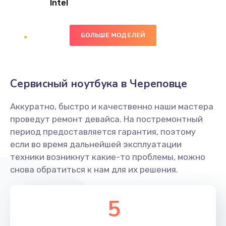
Intel
Заказать
БОЛЬШЕ МОДЕЛЕЙ
Замена экрана
1095 руб.
Заказать
Сервисный ноутбука в Череповце
Замена северного моста
Аккуратно, быстро и качественно наши мастера
1950 руб.
проведут ремонт девайса. На постремонтный
Заказать
период предоставляется гарантия, поэтому
если во время дальнейшей эксплуатации
Ремонт цепей питания
техники возникнут какие-то проблемы, можно
снова обратиться к нам для их решения.
2500 руб.
Заказать
5
Замена жесткого диска