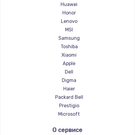
Ремонт ноутбуков Maibenben
Huawei
Ремонт ноутбуков Getac
Honor
Ремонт ноутбуков Epson
Lenovo
Ремонт ноутбуков Philips
MSI
Ремонт ноутбуков LG
Samsung
Ремонт ноутбуков Panasonic
Toshiba
Ремонт ноутбуков Irbis
Xiaomi
Ремонт ноутбуков Thunderobot
Apple
Ремонт ноутбуков Hasee
Dell
Ремонт ноутбуков ZTE
Digma
Ремонт ноутбуков Hiper
Haier
Ремонт ноутбуков Evga
Packard Bell
Ремонт ноутбуков Google
Prestigio
Ремонт ноутбуков Echips
Microsoft
Ремонт ноутбуков Ardor
Alienware
О сервисе
Ремонт ноутбуков Predator
Aquarius