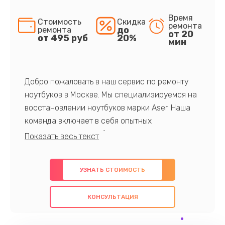
Время
Стоимость
Скидка
ремонта
до
ремонта
от 20
от 495 руб
20%
мин
Добро пожаловать в наш сервис по ремонту
ноутбуков в Москве. Мы специализируемся на
восстановлении ноутбуков марки Aser. Наша
команда включает в себя опытных
профессионалов с обширными знаниями и
многолетним опытом в данной области. Мы
предлагаем быстрый и качественный ремонт с
УЗНАТЬ СТОИМОСТЬ
использованием оригинальных компонентов, а
также гарантируем качество всех
КОНСУЛЬТАЦИЯ
проведенных работ. Наша цель - предоставить
клиентам надежное и профессиональное