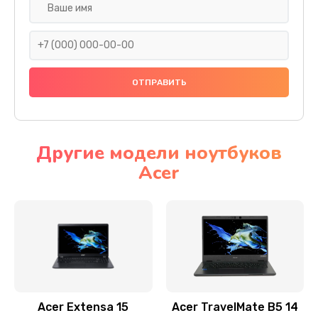
Настройка ОС
930 руб.
Заказать
Ремонт подсветки
1200 руб.
Заказать
Другие модели ноутбуков
Acer
Настройка BIOS
650 руб.
Заказать
Замена видеочипа
2500 руб.
Заказать
Acer Extensa 15
Acer TravelMate B5 14