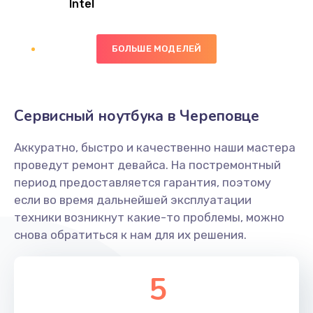
Intel
Заказать
БОЛЬШЕ МОДЕЛЕЙ
Замена экрана
1095 руб.
Заказать
Сервисный ноутбука в Череповце
Замена северного моста
Аккуратно, быстро и качественно наши мастера
1950 руб.
проведут ремонт девайса. На постремонтный
Заказать
период предоставляется гарантия, поэтому
если во время дальнейшей эксплуатации
Ремонт цепей питания
техники возникнут какие-то проблемы, можно
снова обратиться к нам для их решения.
2500 руб.
Заказать
5
Замена жесткого диска