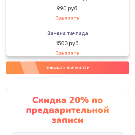
990 руб.
Заказать
Замена тачпада
1500 руб.
Заказать
Замена южного моста
ПОКАЗАТЬ ВСЕ УСЛУГИ
1950 руб.
Заказать
Скидка 20% по
Чистка от пыли
предварительной
1060 руб.
записи
Заказать