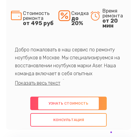
Время
Стоимость
Скидка
ремонта
до
ремонта
от 20
от 495 руб
20%
мин
Добро пожаловать в наш сервис по ремонту
ноутбуков в Москве. Мы специализируемся на
восстановлении ноутбуков марки Aser. Наша
команда включает в себя опытных
профессионалов с обширными знаниями и
многолетним опытом в данной области. Мы
предлагаем быстрый и качественный ремонт с
УЗНАТЬ СТОИМОСТЬ
использованием оригинальных компонентов, а
также гарантируем качество всех
КОНСУЛЬТАЦИЯ
проведенных работ. Наша цель - предоставить
клиентам надежное и профессиональное