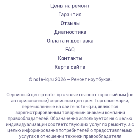
Ремонт ноутбуков iru
Gigabyte
Цены на ремонт
Ремонт ноутбуков Machenike
Aorus
Гарантия
Ремонт ноутбуков DEXP
Maibenben
Отзывы
Ремонт ноутбуков Teclast
Getac
Диагностика
Ремонт ноутбуков CHUWI
Epson
Оплата и доставка
Ремонт ноутбуков Colorful
Philips
FAQ
LG
Контакты
Panasonic
Карта сайта
Irbis
© note-iq.ru
2026
— Ремонт ноутбуков.
Thunderobot
Hasee
Сервисный центр note-iq.ru является пост гарантийным (не
ZTE
авторизованным) сервисным центром. Торговые марки,
перечисленные на сайте note-iq.ru, являются
Hiper
зарегистрированным товарными знаками компаний
Evga
правообладателей. Обозначения используется не с целью
индивидуализации соответствующих услуг по ремонту, а с
Google
целью информирования потребителей о предоставляемых
Echips
услугах в отношении техники правообладателя