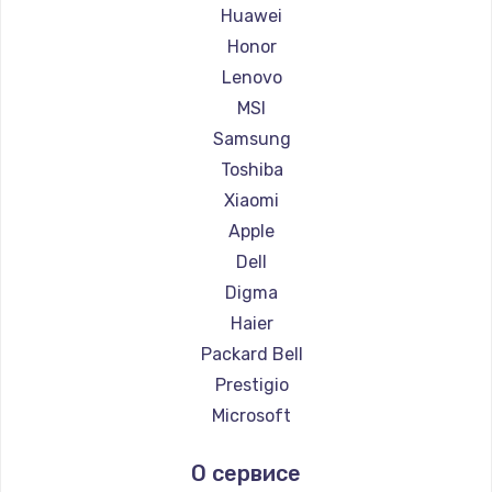
Ремонт ноутбуков Maibenben
Huawei
Ремонт ноутбуков Getac
Honor
Ремонт ноутбуков Epson
Lenovo
Ремонт ноутбуков Philips
MSI
Ремонт ноутбуков LG
Samsung
Ремонт ноутбуков Panasonic
Toshiba
Ремонт ноутбуков Irbis
Xiaomi
Ремонт ноутбуков Thunderobot
Apple
Ремонт ноутбуков Hasee
Dell
Ремонт ноутбуков ZTE
Digma
Ремонт ноутбуков Hiper
Haier
Ремонт ноутбуков Evga
Packard Bell
Ремонт ноутбуков Google
Prestigio
Ремонт ноутбуков Echips
Microsoft
Ремонт ноутбуков Ardor
Alienware
О сервисе
Ремонт ноутбуков Predator
Aquarius