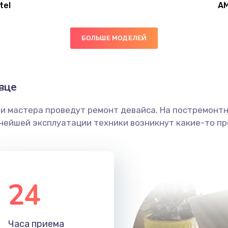
tel
A
60 мин
3 года
БОЛЬШЕ МОДЕЛЕЙ
60 мин
3 года
40 мин
3 года
вце
ши мастера проведут ремонт девайса. На постремонт
40 мин
1 год
ьнейшей эксплуатации техники возникнут какие-то пр
50 мин
2 года
40 мин
3 года
24
20 мин
3 года
Часа приема
20 мин
1 год