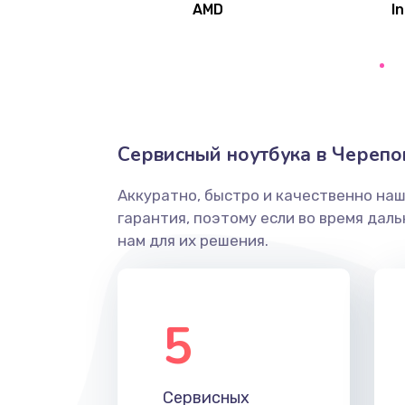
AMD
In
Замена северного моста
Ремонт цепей питания
Замена жесткого диска
Сервисный ноутбука в Черепо
Аккуратно, быстро и качественно на
Установка драйверов
гарантия, поэтому если во время дал
нам для их решения.
Замена вебкамеры
Ремонт петель крышки
5
Настройка Wi-Fi
Сервисных
Замена HDMI