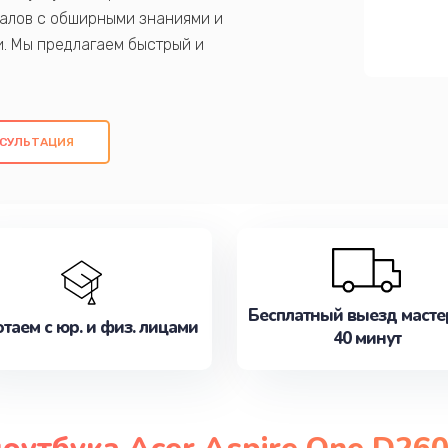
алов с обширными знаниями и
и. Мы предлагаем быстрый и
ем оригинальных компонентов, а также
ых работ. Наша цель - предоставить
ое обслуживание, удовлетворяя их
СУЛЬТАЦИЯ
медлите записаться на ремонт уже
Бесплатный выезд масте
таем с юр. и физ. лицами
40 минут