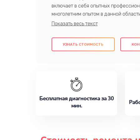
включает в себя опытных профессион
многолетним опытом в данной област
качественный ремонт с использовани
гарантируем качество всех проведенн
клиентам надежное и профессиональн
УЗНАТЬ СТОИМОСТЬ
КОН
потребности наилучшим образом. Не 
сейчас!
Бесплатная диагностика за 30
Рабо
мин.