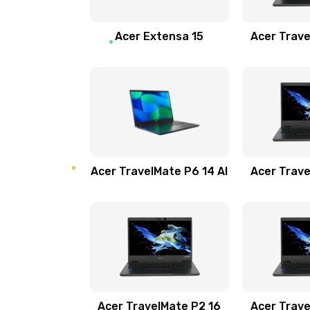
Замена звуковой карты
Acer Extensa 15
Acer Trave
Замена микрофона
Замена оперативной памяти
Замена процессора
Acer TravelMate P6 14 AI
Acer Trave
Замена системы охлаждения
Замена термопасты
Замена шлейфа матрицы
Замена экрана
Acer TravelMate P2 16
Acer Trave