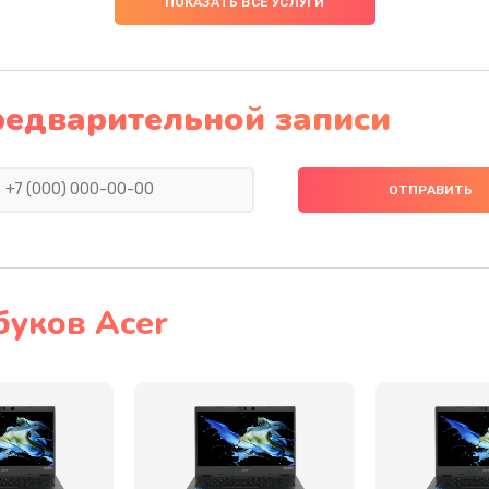
ПОКАЗАТЬ ВСЕ УСЛУГИ
60 мин
2 года
50 мин
3 года
редварительной записи
20 мин
2 года
50 мин
2 года
40 мин
2 года
буков Acer
30 мин
3 года
60 мин
1 год
30 мин
3 года