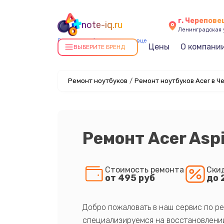
г. Черепове
note-iq.ru
Ленинградская у
Ремонт ноутбуков в Череповце
Цены
О компани
ВЫБЕРИТЕ БРЕНД
Ремонт ноутбуков
/
Ремонт ноутбуков Acer в Ч
Ремонт Acer Asp
Стоимость ремонта
Ски
от 495 руб
до 
Добро пожаловать в наш сервис по ре
специализируемся на восстановлении