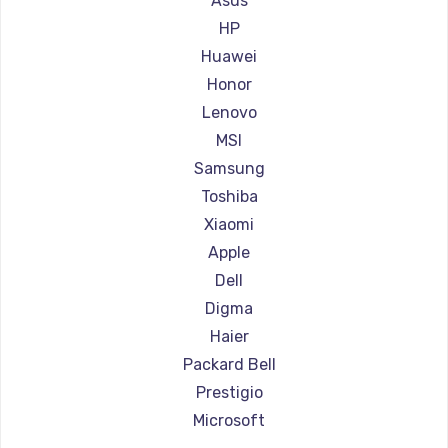
Asus
Ремонт ноутбуков Aorus
HP
Ремонт ноутбуков Maibenben
Huawei
Ремонт ноутбуков Getac
Honor
Ремонт ноутбуков Epson
Lenovo
Ремонт ноутбуков Philips
MSI
Ремонт ноутбуков LG
Samsung
Ремонт ноутбуков Panasonic
Toshiba
Ремонт ноутбуков Irbis
Xiaomi
Ремонт ноутбуков Thunderobot
Apple
Ремонт ноутбуков Hasee
Dell
Ремонт ноутбуков ZTE
Digma
Ремонт ноутбуков Hiper
Haier
Ремонт ноутбуков Evga
Packard Bell
Ремонт ноутбуков Google
Prestigio
Ремонт ноутбуков Echips
Microsoft
Ремонт ноутбуков Ardor