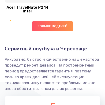
Acer TravelMate P2 14
950 руб.
Intel
Заказать
БОЛЬШЕ МОДЕЛЕЙ
Замена экрана
1095 руб.
Заказать
Сервисный ноутбука в Череповце
Замена северного моста
Аккуратно, быстро и качественно наши мастера
1950 руб.
проведут ремонт девайса. На постремонтный
Заказать
период предоставляется гарантия, поэтому
если во время дальнейшей эксплуатации
Ремонт цепей питания
техники возникнут какие-то проблемы, можно
снова обратиться к нам для их решения.
2500 руб.
Заказать