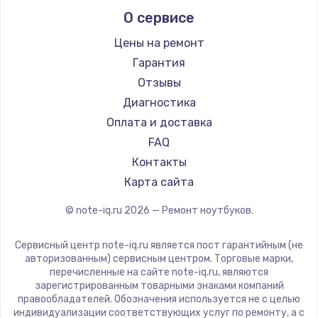
Alienware
О сервисе
Ремонт ноутбуков Predator
Aquarius
Ремонт ноутбуков iru
Gigabyte
Цены на ремонт
Ремонт ноутбуков Machenike
Aorus
Гарантия
Ремонт ноутбуков DEXP
Maibenben
Отзывы
Ремонт ноутбуков Teclast
Getac
Диагностика
Ремонт ноутбуков CHUWI
Epson
Оплата и доставка
Ремонт ноутбуков Colorful
Philips
FAQ
LG
Контакты
Panasonic
Карта сайта
Irbis
© note-iq.ru
2026
— Ремонт ноутбуков.
Thunderobot
Hasee
Сервисный центр note-iq.ru является пост гарантийным (не
ZTE
авторизованным) сервисным центром. Торговые марки,
перечисленные на сайте note-iq.ru, являются
Hiper
зарегистрированным товарными знаками компаний
Evga
правообладателей. Обозначения используется не с целью
индивидуализации соответствующих услуг по ремонту, а с