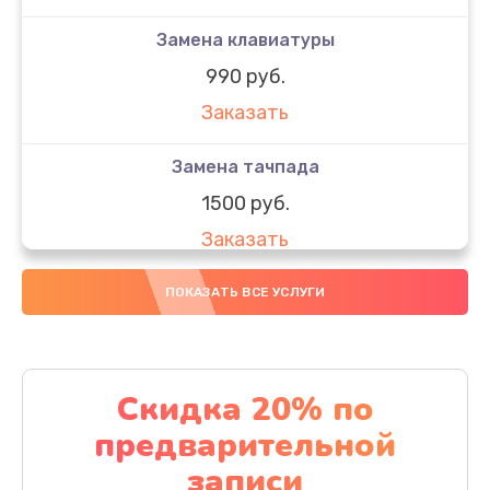
Замена клавиатуры
990 руб.
Заказать
Замена тачпада
1500 руб.
Заказать
Замена южного моста
ПОКАЗАТЬ ВСЕ УСЛУГИ
1950 руб.
Заказать
Скидка 20% по
Чистка от пыли
предварительной
1060 руб.
записи