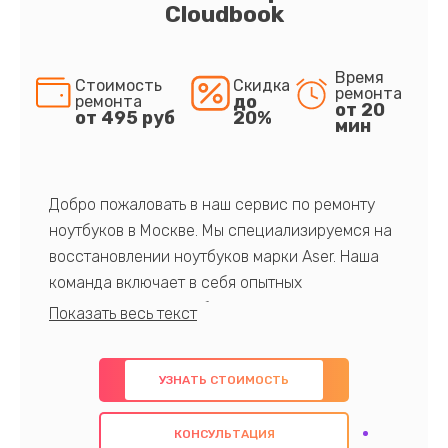
Cloudbook
Время
Стоимость
Скидка
ремонта
до
ремонта
от 20
от 495 руб
20%
мин
Добро пожаловать в наш сервис по ремонту
ноутбуков в Москве. Мы специализируемся на
восстановлении ноутбуков марки Aser. Наша
команда включает в себя опытных
профессионалов с обширными знаниями и
многолетним опытом в данной области. Мы
предлагаем быстрый и качественный ремонт с
УЗНАТЬ СТОИМОСТЬ
использованием оригинальных компонентов, а
также гарантируем качество всех
КОНСУЛЬТАЦИЯ
проведенных работ. Наша цель - предоставить