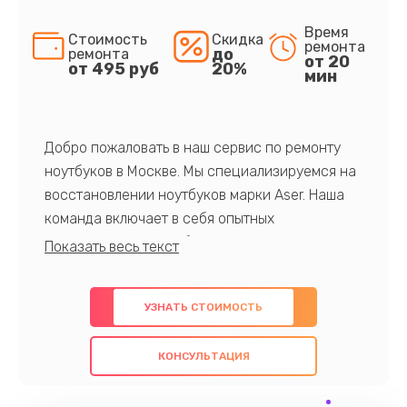
Время
Стоимость
Скидка
ремонта
до
ремонта
от 20
от 495 руб
20%
мин
Добро пожаловать в наш сервис по ремонту
ноутбуков в Москве. Мы специализируемся на
восстановлении ноутбуков марки Aser. Наша
команда включает в себя опытных
профессионалов с обширными знаниями и
многолетним опытом в данной области. Мы
предлагаем быстрый и качественный ремонт с
УЗНАТЬ СТОИМОСТЬ
использованием оригинальных компонентов, а
также гарантируем качество всех
КОНСУЛЬТАЦИЯ
проведенных работ. Наша цель - предоставить
клиентам надежное и профессиональное