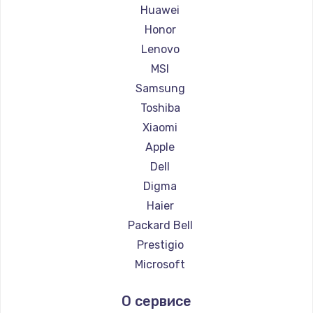
Ремонт ноутбуков Maibenben
Huawei
Ремонт ноутбуков Getac
Honor
Ремонт ноутбуков Epson
Lenovo
Ремонт ноутбуков Philips
MSI
Ремонт ноутбуков LG
Samsung
Ремонт ноутбуков Panasonic
Toshiba
Ремонт ноутбуков Irbis
Xiaomi
Ремонт ноутбуков Thunderobot
Apple
Ремонт ноутбуков Hasee
Dell
Ремонт ноутбуков ZTE
Digma
Ремонт ноутбуков Hiper
Haier
Ремонт ноутбуков Evga
Packard Bell
Ремонт ноутбуков Google
Prestigio
Ремонт ноутбуков Echips
Microsoft
Ремонт ноутбуков Ardor
Alienware
О сервисе
Ремонт ноутбуков Predator
Aquarius