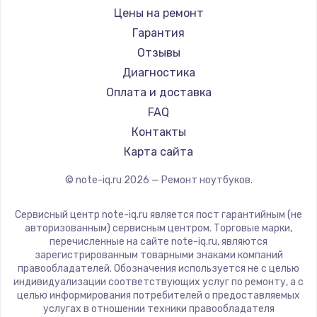
Ремонт ноутбуков iru
Gigabyte
Цены на ремонт
Ремонт ноутбуков Machenike
Aorus
Гарантия
Ремонт ноутбуков DEXP
Maibenben
Отзывы
Ремонт ноутбуков Teclast
Getac
Диагностика
Ремонт ноутбуков CHUWI
Epson
Оплата и доставка
Ремонт ноутбуков Colorful
Philips
FAQ
LG
Контакты
Panasonic
Карта сайта
Irbis
© note-iq.ru
2026
— Ремонт ноутбуков.
Thunderobot
Hasee
Сервисный центр note-iq.ru является пост гарантийным (не
ZTE
авторизованным) сервисным центром. Торговые марки,
перечисленные на сайте note-iq.ru, являются
Hiper
зарегистрированным товарными знаками компаний
Evga
правообладателей. Обозначения используется не с целью
индивидуализации соответствующих услуг по ремонту, а с
Google
целью информирования потребителей о предоставляемых
Echips
услугах в отношении техники правообладателя