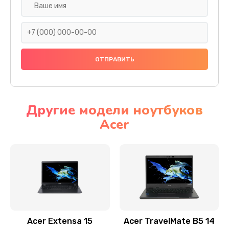
Настройка ОС
930 руб.
Заказать
Ремонт подсветки
1200 руб.
Заказать
Другие модели ноутбуков
Acer
Настройка BIOS
650 руб.
Заказать
Замена видеочипа
2500 руб.
Заказать
Acer Extensa 15
Acer TravelMate B5 14