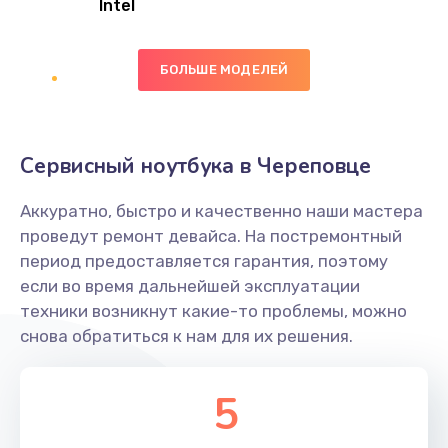
Intel
Заказать
БОЛЬШЕ МОДЕЛЕЙ
Замена экрана
1095 руб.
Заказать
Сервисный ноутбука в Череповце
Замена северного моста
Аккуратно, быстро и качественно наши мастера
1950 руб.
проведут ремонт девайса. На постремонтный
Заказать
период предоставляется гарантия, поэтому
если во время дальнейшей эксплуатации
Ремонт цепей питания
техники возникнут какие-то проблемы, можно
снова обратиться к нам для их решения.
2500 руб.
Заказать
5
Замена жесткого диска