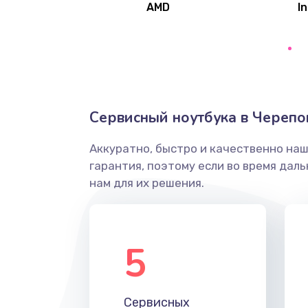
AMD
In
Замена северного моста
Ремонт цепей питания
Замена жесткого диска
Сервисный ноутбука в Черепо
Аккуратно, быстро и качественно на
Установка драйверов
гарантия, поэтому если во время дал
нам для их решения.
Замена вебкамеры
Ремонт петель крышки
5
Настройка Wi-Fi
Сервисных
Замена HDMI