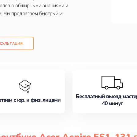
алов с обширными знаниями и
и. Мы предлагаем быстрый и
ем оригинальных компонентов, а также
ых работ. Наша цель - предоставить
ое обслуживание, удовлетворяя их
СУЛЬТАЦИЯ
медлите записаться на ремонт уже
Бесплатный выезд масте
таем с юр. и физ. лицами
40 минут