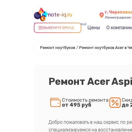
г. Черепове
note-iq.ru
Ленинградская у
Ремонт ноутбуков в Череповце
Цены
О компани
ВЫБЕРИТЕ БРЕНД
Ремонт ноутбуков
/
Ремонт ноутбуков Acer в Ч
Ремонт Acer Aspi
Стоимость ремонта
Ски
от 495 руб
до 
Добро пожаловать в наш сервис по ре
специализируемся на восстановлении