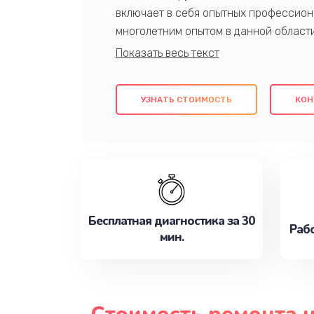
включает в себя опытных профессион
многолетним опытом в данной област
качественный ремонт с использовани
гарантируем качество всех проведенн
клиентам надежное и профессиональн
УЗНАТЬ СТОИМОСТЬ
КОН
потребности наилучшим образом. Не 
сейчас!
Бесплатная диагностика за 30
Рабо
мин.