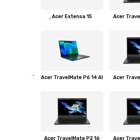
Замена звуковой карты
Acer Extensa 15
Acer Trave
Замена микрофона
Замена оперативной памяти
Замена процессора
Acer TravelMate P6 14 AI
Acer Trave
Замена системы охлаждения
Замена термопасты
Замена шлейфа матрицы
Замена экрана
Acer TravelMate P2 16
Acer Trave