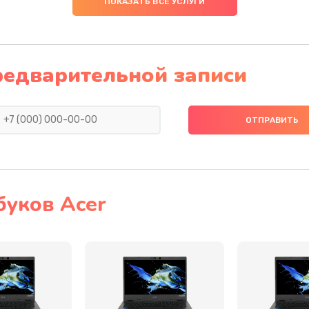
ПОКАЗАТЬ ВСЕ УСЛУГИ
30 мин
3 года
30 мин
1 год
редварительной записи
20 мин
3 года
40 мин
3 года
60 мин
3 года
буков Acer
20 мин
3 года
40 мин
3 года
60 мин
2 года