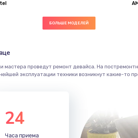
tel
A
50 мин
1 год
БОЛЬШЕ МОДЕЛЕЙ
20 мин
1 год
20 мин
1 год
вце
ши мастера проведут ремонт девайса. На постремонт
30 мин
1 год
ьнейшей эксплуатации техники возникнут какие-то пр
20 мин
2 года
20 мин
2 года
24
30 мин
2 года
Часа приема
40 мин
1 год