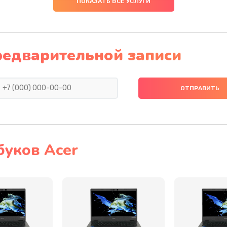
ПОКАЗАТЬ ВСЕ УСЛУГИ
20 мин
1 год
30 мин
3 года
редварительной записи
50 мин
3 года
30 мин
2 года
30 мин
3 года
буков Acer
60 мин
1 год
60 мин
1 год
50 мин
3 года