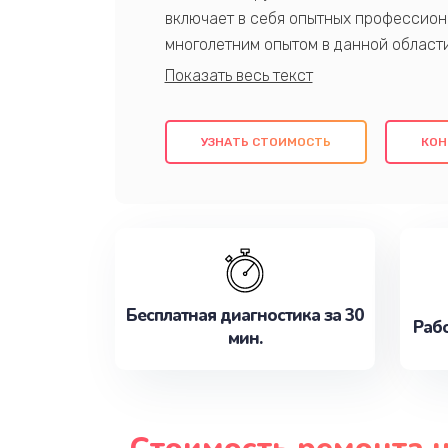
включает в себя опытных профессион
многолетним опытом в данной област
качественный ремонт с использовани
гарантируем качество всех проведенн
клиентам надежное и профессиональн
УЗНАТЬ СТОИМОСТЬ
КОН
потребности наилучшим образом. Не 
сейчас!
Бесплатная диагностика за 30
Рабо
мин.