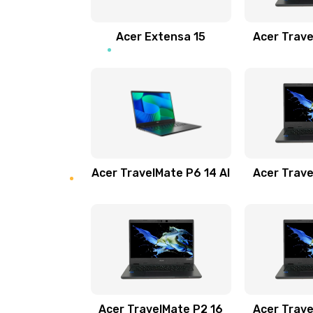
Замена звуковой карты
Acer Extensa 15
Acer Trave
Замена микрофона
Замена оперативной памяти
Замена процессора
Acer TravelMate P6 14 AI
Acer Trave
Замена системы охлаждения
Замена термопасты
Замена шлейфа матрицы
Замена экрана
Acer TravelMate P2 16
Acer Trave