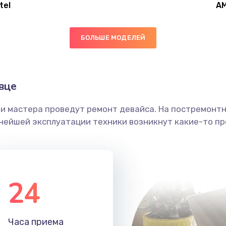
tel
A
50 мин
2 года
БОЛЬШЕ МОДЕЛЕЙ
20 мин
1 год
30 мин
2 года
вце
ши мастера проведут ремонт девайса. На постремонт
40 мин
1 год
ьнейшей эксплуатации техники возникнут какие-то пр
20 мин
2 года
50 мин
2 года
24
20 мин
1 год
Часа приема
30 мин
2 года