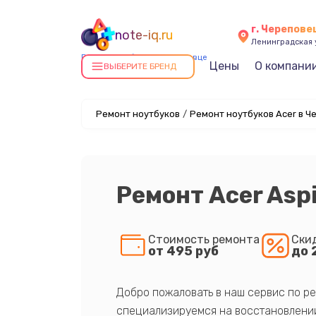
г. Черепове
note-iq.ru
Ленинградская у
Ремонт ноутбуков в Череповце
Цены
О компани
ВЫБЕРИТЕ БРЕНД
Ремонт ноутбуков
/
Ремонт ноутбуков Acer в Ч
Ремонт Acer Asp
Стоимость ремонта
Ски
от 495 руб
до 
Добро пожаловать в наш сервис по ре
специализируемся на восстановлении