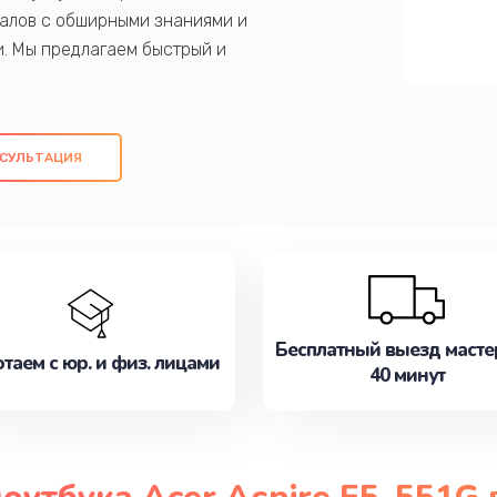
алов с обширными знаниями и
и. Мы предлагаем быстрый и
ем оригинальных компонентов, а также
ых работ. Наша цель - предоставить
ое обслуживание, удовлетворяя их
СУЛЬТАЦИЯ
медлите записаться на ремонт уже
Бесплатный выезд масте
таем с юр. и физ. лицами
40 минут