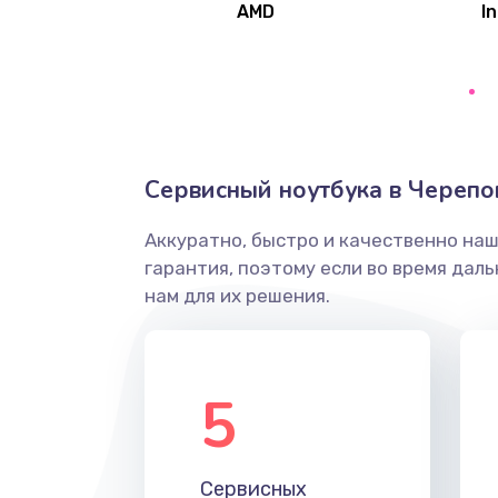
AMD
In
Замена северного моста
Ремонт цепей питания
Замена жесткого диска
Сервисный ноутбука в Черепо
Аккуратно, быстро и качественно на
Установка драйверов
гарантия, поэтому если во время дал
нам для их решения.
Замена вебкамеры
Ремонт петель крышки
5
Настройка Wi-Fi
Сервисных
Замена HDMI