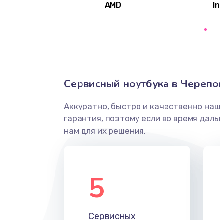
AMD
In
Замена северного моста
Ремонт цепей питания
Замена жесткого диска
Сервисный ноутбука в Черепо
Аккуратно, быстро и качественно на
Установка драйверов
гарантия, поэтому если во время дал
нам для их решения.
Замена вебкамеры
Ремонт петель крышки
5
Настройка Wi-Fi
Сервисных
Замена HDMI