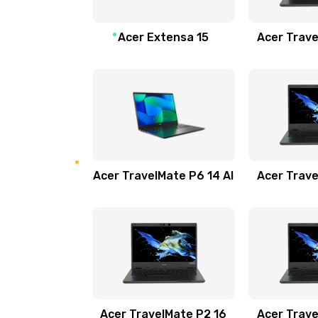
Замена звуковой карты
Acer Extensa 15
Acer Trave
Замена микрофона
Замена оперативной памяти
Замена процессора
Acer TravelMate P6 14 AI
Acer Trave
Замена системы охлаждения
Замена термопасты
Замена шлейфа матрицы
Замена экрана
Acer TravelMate P2 16
Acer Trave