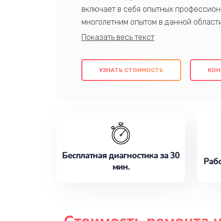
включает в себя опытных профессион
многолетним опытом в данной област
качественный ремонт с использовани
гарантируем качество всех проведенн
клиентам надежное и профессиональн
УЗНАТЬ СТОИМОСТЬ
КОН
потребности наилучшим образом. Не 
сейчас!
Бесплатная диагностика за 30
Рабо
мин.