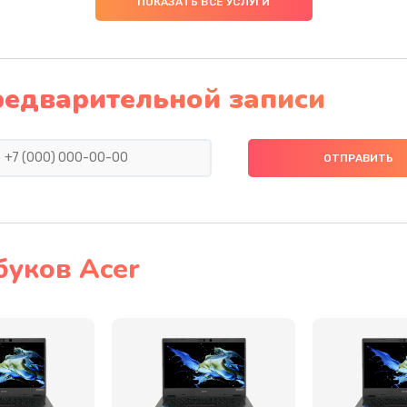
ПОКАЗАТЬ ВСЕ УСЛУГИ
20 мин
3 года
60 мин
1 год
редварительной записи
20 мин
1 год
40 мин
1 год
40 мин
3 года
буков Acer
60 мин
3 года
30 мин
2 года
20 мин
2 года