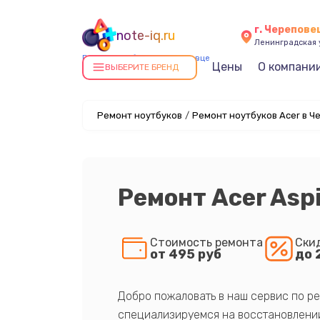
г. Черепове
note-iq.ru
Ленинградская у
Ремонт ноутбуков в Череповце
Цены
О компани
ВЫБЕРИТЕ БРЕНД
Ремонт ноутбуков
/
Ремонт ноутбуков Acer в Ч
Ремонт Acer Asp
Стоимость ремонта
Ски
от 495 руб
до 
Добро пожаловать в наш сервис по ре
специализируемся на восстановлении