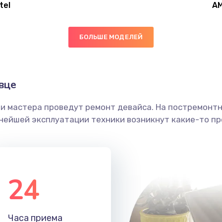
tel
A
30 мин
1 год
БОЛЬШЕ МОДЕЛЕЙ
40 мин
2 года
20 мин
1 год
вце
ши мастера проведут ремонт девайса. На постремонт
20 мин
2 года
ьнейшей эксплуатации техники возникнут какие-то пр
20 мин
1 год
50 мин
2 года
24
20 мин
3 года
Часа приема
30 мин
3 года