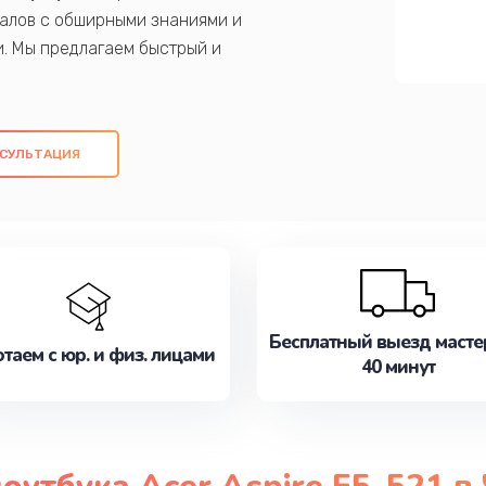
алов с обширными знаниями и
и. Мы предлагаем быстрый и
ем оригинальных компонентов, а также
ых работ. Наша цель - предоставить
ое обслуживание, удовлетворяя их
СУЛЬТАЦИЯ
медлите записаться на ремонт уже
Бесплатный выезд масте
таем с юр. и физ. лицами
40 минут