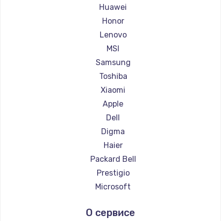
Ремонт ноутбуков Maibenben
Huawei
Ремонт ноутбуков Getac
Honor
Ремонт ноутбуков Epson
Lenovo
Ремонт ноутбуков Philips
MSI
Ремонт ноутбуков LG
Samsung
Ремонт ноутбуков Panasonic
Toshiba
Ремонт ноутбуков Irbis
Xiaomi
Ремонт ноутбуков Thunderobot
Apple
Ремонт ноутбуков Hasee
Dell
Ремонт ноутбуков ZTE
Digma
Ремонт ноутбуков Hiper
Haier
Ремонт ноутбуков Evga
Packard Bell
Ремонт ноутбуков Google
Prestigio
Ремонт ноутбуков Echips
Microsoft
Ремонт ноутбуков Ardor
Alienware
О сервисе
Ремонт ноутбуков Predator
Aquarius