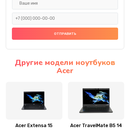
Настройка ОС
930 руб.
Заказать
Ремонт подсветки
1200 руб.
Заказать
Другие модели ноутбуков
Acer
Настройка BIOS
650 руб.
Заказать
Замена видеочипа
2500 руб.
Заказать
Acer Extensa 15
Acer TravelMate B5 14