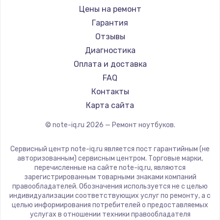
Ремонт ноутбуков iru
Gigabyte
Цены на ремонт
Ремонт ноутбуков Machenike
Aorus
Гарантия
Ремонт ноутбуков DEXP
Maibenben
Отзывы
Ремонт ноутбуков Teclast
Getac
Диагностика
Ремонт ноутбуков CHUWI
Epson
Оплата и доставка
Ремонт ноутбуков Colorful
Philips
FAQ
LG
Контакты
Panasonic
Карта сайта
Irbis
© note-iq.ru
2026
— Ремонт ноутбуков.
Thunderobot
Hasee
Сервисный центр note-iq.ru является пост гарантийным (не
ZTE
авторизованным) сервисным центром. Торговые марки,
перечисленные на сайте note-iq.ru, являются
Hiper
зарегистрированным товарными знаками компаний
Evga
правообладателей. Обозначения используется не с целью
индивидуализации соответствующих услуг по ремонту, а с
Google
целью информирования потребителей о предоставляемых
Echips
услугах в отношении техники правообладателя