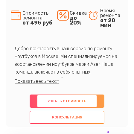
Время
Стоимость
Скидка
ремонта
до
ремонта
от 20
от 495 руб
20%
мин
Добро пожаловать в наш сервис по ремонту
ноутбуков в Москве. Мы специализируемся на
восстановлении ноутбуков марки Aser. Наша
команда включает в себя опытных
профессионалов с обширными знаниями и
многолетним опытом в данной области. Мы
предлагаем быстрый и качественный ремонт с
УЗНАТЬ СТОИМОСТЬ
использованием оригинальных компонентов, а
также гарантируем качество всех
КОНСУЛЬТАЦИЯ
проведенных работ. Наша цель - предоставить
клиентам надежное и профессиональное