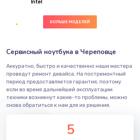
Intel
Заказать
БОЛЬШЕ МОДЕЛЕЙ
Замена экрана
1095 руб.
Заказать
Сервисный ноутбука в Череповце
Замена северного моста
Аккуратно, быстро и качественно наши мастера
1950 руб.
проведут ремонт девайса. На постремонтный
Заказать
период предоставляется гарантия, поэтому
если во время дальнейшей эксплуатации
Ремонт цепей питания
техники возникнут какие-то проблемы, можно
снова обратиться к нам для их решения.
2500 руб.
Заказать
5
Замена жесткого диска