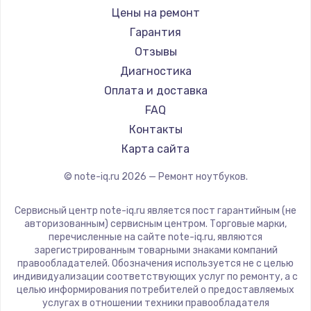
Ремонт ноутбуков iru
Gigabyte
Цены на ремонт
Ремонт ноутбуков Machenike
Aorus
Гарантия
Ремонт ноутбуков DEXP
Maibenben
Отзывы
Ремонт ноутбуков Teclast
Getac
Диагностика
Ремонт ноутбуков CHUWI
Epson
Оплата и доставка
Ремонт ноутбуков Colorful
Philips
FAQ
LG
Контакты
Panasonic
Карта сайта
Irbis
© note-iq.ru
2026
— Ремонт ноутбуков.
Thunderobot
Hasee
Сервисный центр note-iq.ru является пост гарантийным (не
ZTE
авторизованным) сервисным центром. Торговые марки,
перечисленные на сайте note-iq.ru, являются
Hiper
зарегистрированным товарными знаками компаний
Evga
правообладателей. Обозначения используется не с целью
индивидуализации соответствующих услуг по ремонту, а с
Google
целью информирования потребителей о предоставляемых
Echips
услугах в отношении техники правообладателя