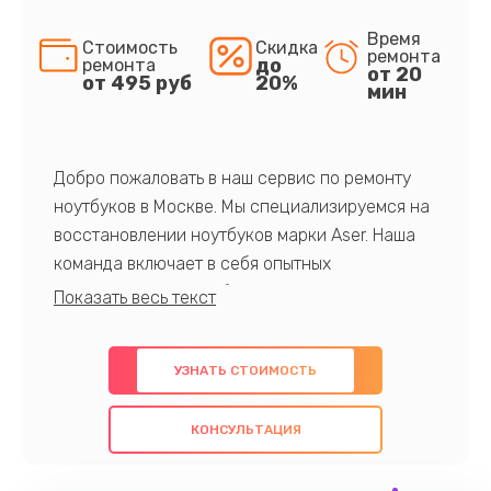
Время
Стоимость
Скидка
ремонта
до
ремонта
от 20
от 495 руб
20%
мин
Добро пожаловать в наш сервис по ремонту
ноутбуков в Москве. Мы специализируемся на
восстановлении ноутбуков марки Aser. Наша
команда включает в себя опытных
профессионалов с обширными знаниями и
многолетним опытом в данной области. Мы
предлагаем быстрый и качественный ремонт с
УЗНАТЬ СТОИМОСТЬ
использованием оригинальных компонентов, а
также гарантируем качество всех
КОНСУЛЬТАЦИЯ
проведенных работ. Наша цель - предоставить
клиентам надежное и профессиональное