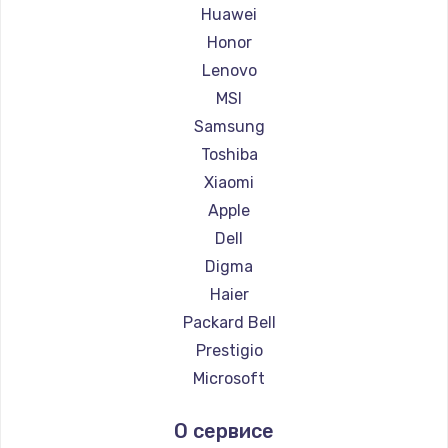
Ремонт ноутбуков Maibenben
Huawei
Ремонт ноутбуков Getac
Honor
Ремонт ноутбуков Epson
Lenovo
Ремонт ноутбуков Philips
MSI
Ремонт ноутбуков LG
Samsung
Ремонт ноутбуков Panasonic
Toshiba
Ремонт ноутбуков Irbis
Xiaomi
Ремонт ноутбуков Thunderobot
Apple
Ремонт ноутбуков Hasee
Dell
Ремонт ноутбуков ZTE
Digma
Ремонт ноутбуков Hiper
Haier
Ремонт ноутбуков Evga
Packard Bell
Ремонт ноутбуков Google
Prestigio
Ремонт ноутбуков Echips
Microsoft
Ремонт ноутбуков Ardor
Alienware
О сервисе
Ремонт ноутбуков Predator
Aquarius