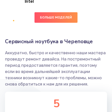
Intel
Заказать
БОЛЬШЕ МОДЕЛЕЙ
Замена экрана
1095 руб.
Заказать
Сервисный ноутбука в Череповце
Замена северного моста
Аккуратно, быстро и качественно наши мастера
1950 руб.
проведут ремонт девайса. На постремонтный
Заказать
период предоставляется гарантия, поэтому
если во время дальнейшей эксплуатации
Ремонт цепей питания
техники возникнут какие-то проблемы, можно
снова обратиться к нам для их решения.
2500 руб.
Заказать
5
Замена жесткого диска