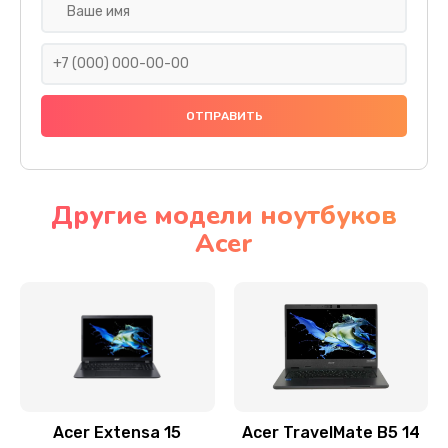
Настройка ОС
930 руб.
Заказать
Ремонт подсветки
1200 руб.
Заказать
Другие модели ноутбуков
Acer
Настройка BIOS
650 руб.
Заказать
Замена видеочипа
2500 руб.
Заказать
Acer Extensa 15
Acer TravelMate B5 14