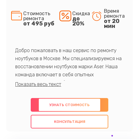
Время
Стоимость
Скидка
ремонта
до
ремонта
от 20
от 495 руб
20%
мин
Добро пожаловать в наш сервис по ремонту
ноутбуков в Москве. Мы специализируемся на
восстановлении ноутбуков марки Aser. Наша
команда включает в себя опытных
профессионалов с обширными знаниями и
многолетним опытом в данной области. Мы
предлагаем быстрый и качественный ремонт с
УЗНАТЬ СТОИМОСТЬ
использованием оригинальных компонентов, а
также гарантируем качество всех
КОНСУЛЬТАЦИЯ
проведенных работ. Наша цель - предоставить
клиентам надежное и профессиональное