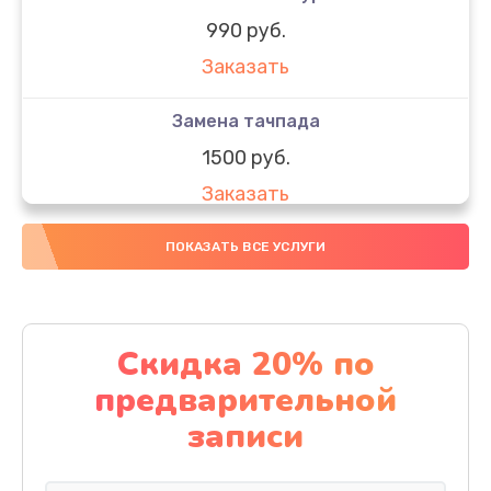
990 руб.
Заказать
Замена тачпада
1500 руб.
Заказать
Замена южного моста
ПОКАЗАТЬ ВСЕ УСЛУГИ
1950 руб.
Заказать
Скидка 20% по
Чистка от пыли
предварительной
1060 руб.
записи
Заказать