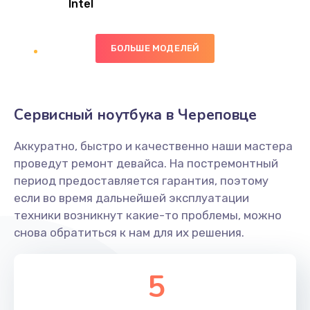
Intel
Заказать
БОЛЬШЕ МОДЕЛЕЙ
Замена экрана
1095 руб.
Заказать
Сервисный ноутбука в Череповце
Замена северного моста
Аккуратно, быстро и качественно наши мастера
1950 руб.
проведут ремонт девайса. На постремонтный
Заказать
период предоставляется гарантия, поэтому
если во время дальнейшей эксплуатации
Ремонт цепей питания
техники возникнут какие-то проблемы, можно
снова обратиться к нам для их решения.
2500 руб.
Заказать
5
Замена жесткого диска