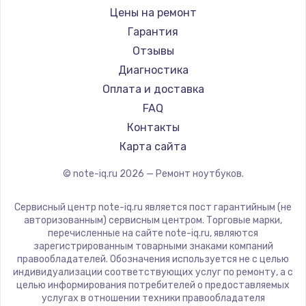
Ремонт ноутбуков iru
Gigabyte
Цены на ремонт
Ремонт ноутбуков Machenike
Aorus
Гарантия
Ремонт ноутбуков DEXP
Maibenben
Отзывы
Ремонт ноутбуков Teclast
Getac
Диагностика
Ремонт ноутбуков CHUWI
Epson
Оплата и доставка
Ремонт ноутбуков Colorful
Philips
FAQ
LG
Контакты
Panasonic
Карта сайта
Irbis
© note-iq.ru
2026
— Ремонт ноутбуков.
Thunderobot
Hasee
Сервисный центр note-iq.ru является пост гарантийным (не
ZTE
авторизованным) сервисным центром. Торговые марки,
перечисленные на сайте note-iq.ru, являются
Hiper
зарегистрированным товарными знаками компаний
Evga
правообладателей. Обозначения используется не с целью
индивидуализации соответствующих услуг по ремонту, а с
Google
целью информирования потребителей о предоставляемых
Echips
услугах в отношении техники правообладателя