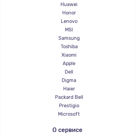
Ремонт ноутбуков Maibenben
Huawei
Ремонт ноутбуков Getac
Honor
Ремонт ноутбуков Epson
Lenovo
Ремонт ноутбуков Philips
MSI
Ремонт ноутбуков LG
Samsung
Ремонт ноутбуков Panasonic
Toshiba
Ремонт ноутбуков Irbis
Xiaomi
Ремонт ноутбуков Thunderobot
Apple
Ремонт ноутбуков Hasee
Dell
Ремонт ноутбуков ZTE
Digma
Ремонт ноутбуков Hiper
Haier
Ремонт ноутбуков Evga
Packard Bell
Ремонт ноутбуков Google
Prestigio
Ремонт ноутбуков Echips
Microsoft
Ремонт ноутбуков Ardor
Alienware
О сервисе
Ремонт ноутбуков Predator
Aquarius