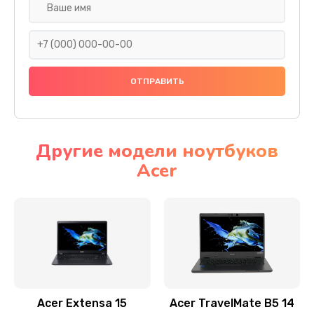
Настройка ОС
930 руб.
Заказать
Ремонт подсветки
1200 руб.
Заказать
Другие модели ноутбуков
Acer
Настройка BIOS
650 руб.
Заказать
Замена видеочипа
2500 руб.
Заказать
Acer Extensa 15
Acer TravelMate B5 14