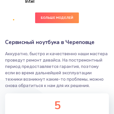
Intel
Заказать
БОЛЬШЕ МОДЕЛЕЙ
Замена экрана
1095 руб.
Заказать
Сервисный ноутбука в Череповце
Замена северного моста
Аккуратно, быстро и качественно наши мастера
1950 руб.
проведут ремонт девайса. На постремонтный
Заказать
период предоставляется гарантия, поэтому
если во время дальнейшей эксплуатации
Ремонт цепей питания
техники возникнут какие-то проблемы, можно
снова обратиться к нам для их решения.
2500 руб.
Заказать
5
Замена жесткого диска