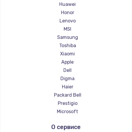
Ремонт ноутбуков Maibenben
Huawei
Ремонт ноутбуков Getac
Honor
Ремонт ноутбуков Epson
Lenovo
Ремонт ноутбуков Philips
MSI
Ремонт ноутбуков LG
Samsung
Ремонт ноутбуков Panasonic
Toshiba
Ремонт ноутбуков Irbis
Xiaomi
Ремонт ноутбуков Thunderobot
Apple
Ремонт ноутбуков Hasee
Dell
Ремонт ноутбуков ZTE
Digma
Ремонт ноутбуков Hiper
Haier
Ремонт ноутбуков Evga
Packard Bell
Ремонт ноутбуков Google
Prestigio
Ремонт ноутбуков Echips
Microsoft
Ремонт ноутбуков Ardor
Alienware
О сервисе
Ремонт ноутбуков Predator
Aquarius