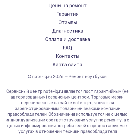
Ремонт ноутбуков iru
Gigabyte
Цены на ремонт
Ремонт ноутбуков Machenike
Aorus
Гарантия
Ремонт ноутбуков DEXP
Maibenben
Отзывы
Ремонт ноутбуков Teclast
Getac
Диагностика
Ремонт ноутбуков CHUWI
Epson
Оплата и доставка
Ремонт ноутбуков Colorful
Philips
FAQ
LG
Контакты
Panasonic
Карта сайта
Irbis
© note-iq.ru
2026
— Ремонт ноутбуков.
Thunderobot
Hasee
Сервисный центр note-iq.ru является пост гарантийным (не
ZTE
авторизованным) сервисным центром. Торговые марки,
перечисленные на сайте note-iq.ru, являются
Hiper
зарегистрированным товарными знаками компаний
Evga
правообладателей. Обозначения используется не с целью
индивидуализации соответствующих услуг по ремонту, а с
Google
целью информирования потребителей о предоставляемых
Echips
услугах в отношении техники правообладателя