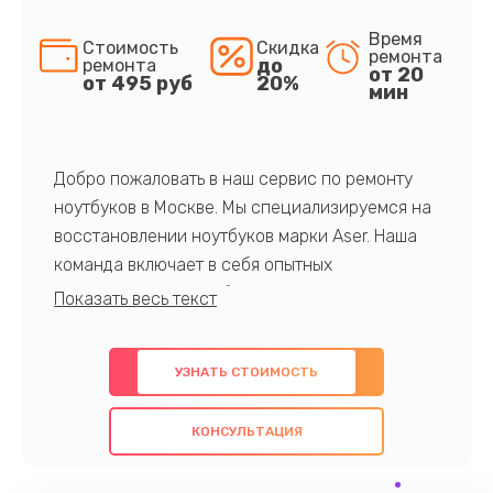
Время
Стоимость
Скидка
ремонта
до
ремонта
от 20
от 495 руб
20%
мин
Добро пожаловать в наш сервис по ремонту
ноутбуков в Москве. Мы специализируемся на
восстановлении ноутбуков марки Aser. Наша
команда включает в себя опытных
профессионалов с обширными знаниями и
многолетним опытом в данной области. Мы
предлагаем быстрый и качественный ремонт с
УЗНАТЬ СТОИМОСТЬ
использованием оригинальных компонентов, а
также гарантируем качество всех
КОНСУЛЬТАЦИЯ
проведенных работ. Наша цель - предоставить
клиентам надежное и профессиональное