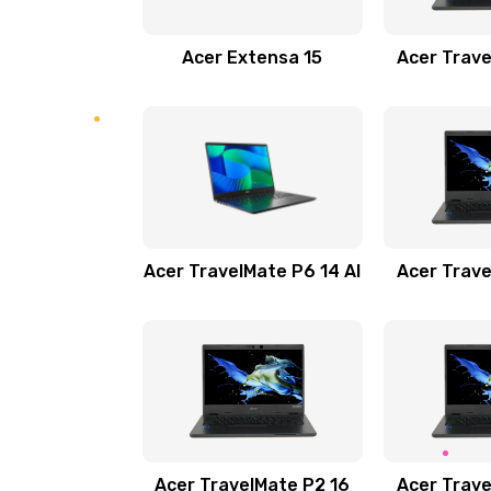
Замена звуковой карты
Acer Extensa 15
Acer Trave
Замена микрофона
Замена оперативной памяти
Замена процессора
Acer TravelMate P6 14 AI
Acer Trave
Замена системы охлаждения
Замена термопасты
Замена шлейфа матрицы
Замена экрана
Acer TravelMate P2 16
Acer Trave