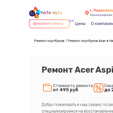
г. Черепове
note-iq.ru
Ленинградская у
Ремонт ноутбуков в Череповце
Цены
О компани
ВЫБЕРИТЕ БРЕНД
Ремонт ноутбуков
/
Ремонт ноутбуков Acer в Ч
Ремонт Acer Asp
Стоимость ремонта
Ски
от 495 руб
до 
Добро пожаловать в наш сервис по ре
специализируемся на восстановлении