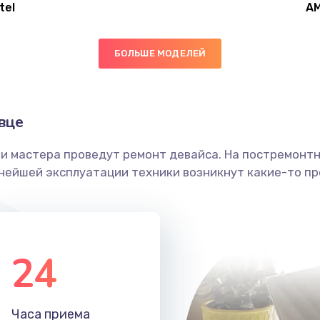
tel
A
50 мин
3 года
БОЛЬШЕ МОДЕЛЕЙ
60 мин
2 года
40 мин
3 года
вце
ши мастера проведут ремонт девайса. На постремонт
60 мин
1 год
ьнейшей эксплуатации техники возникнут какие-то пр
40 мин
1 год
30 мин
2 года
24
60 мин
2 года
Часа приема
30 мин
3 года