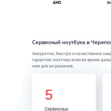
AMD
In
Замена северного моста
Ремонт цепей питания
Замена жесткого диска
Сервисный ноутбука в Черепо
Аккуратно, быстро и качественно на
Установка драйверов
гарантия, поэтому если во время дал
нам для их решения.
Замена вебкамеры
Ремонт петель крышки
5
Настройка Wi-Fi
Сервисных
Замена HDMI