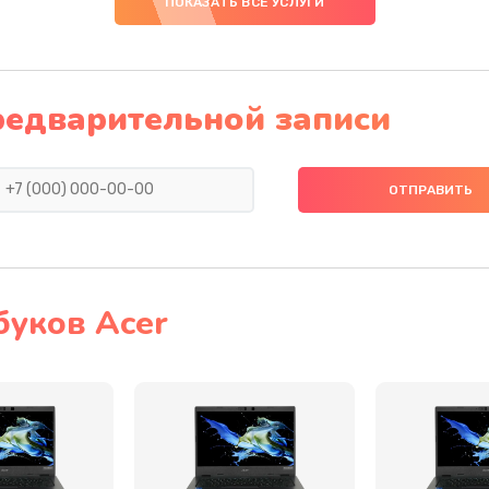
ПОКАЗАТЬ ВСЕ УСЛУГИ
20 мин
1 год
40 мин
2 года
редварительной записи
50 мин
3 года
50 мин
2 года
40 мин
3 года
буков Acer
50 мин
1 год
50 мин
3 года
50 мин
3 года