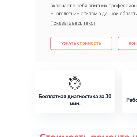
включает в себя опытных профессион
многолетним опытом в данной област
качественный ремонт с использовани
гарантируем качество всех проведенн
клиентам надежное и профессиональн
УЗНАТЬ СТОИМОСТЬ
КОН
потребности наилучшим образом. Не 
сейчас!
Бесплатная диагностика за 30
Рабо
мин.