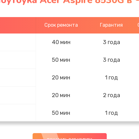
оутбука Acer Aspire 8530G в
Срок ремонта
Гарантия
40 мин
3 года
50 мин
3 года
20 мин
1 год
20 мин
2 года
50 мин
1 год
40 мин
3 года