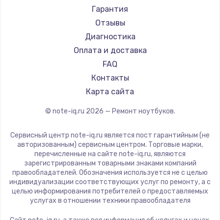
Ремонт ноутбуков Machenike
Aorus
Гарантия
Ремонт ноутбуков DEXP
Maibenben
Отзывы
Ремонт ноутбуков Teclast
Getac
Диагностика
Ремонт ноутбуков CHUWI
Epson
Оплата и доставка
Ремонт ноутбуков Colorful
Philips
FAQ
LG
Контакты
Panasonic
Карта сайта
Irbis
© note-iq.ru
2026
— Ремонт ноутбуков.
Thunderobot
Hasee
Сервисный центр note-iq.ru является пост гарантийным (не
ZTE
авторизованным) сервисным центром. Торговые марки,
перечисленные на сайте note-iq.ru, являются
Hiper
зарегистрированным товарными знаками компаний
Evga
правообладателей. Обозначения используется не с целью
индивидуализации соответствующих услуг по ремонту, а с
Google
целью информирования потребителей о предоставляемых
Echips
услугах в отношении техники правообладателя
Ardor