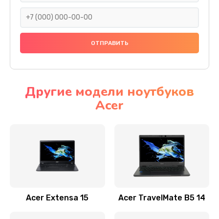
930 руб.
Заказать
Ремонт подсветки
1200 руб.
Заказать
Другие модели ноутбуков
Acer
Настройка BIOS
650 руб.
Заказать
Замена видеочипа
2500 руб.
Заказать
Acer Extensa 15
Acer TravelMate B5 14
Ремонт разъема питания