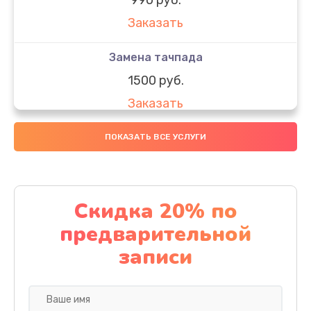
Заказать
Замена тачпада
1500 руб.
Заказать
Замена южного моста
ПОКАЗАТЬ ВСЕ УСЛУГИ
1950 руб.
Заказать
Скидка 20% по
Чистка от пыли
предварительной
1060 руб.
записи
Заказать
Настройка ОС