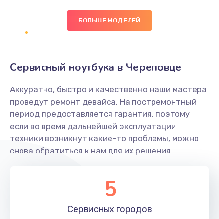
БОЛЬШЕ МОДЕЛЕЙ
Замена экрана
1095 руб.
Заказать
Сервисный ноутбука в Череповце
Замена северного моста
Аккуратно, быстро и качественно наши мастера
1950 руб.
проведут ремонт девайса. На постремонтный
Заказать
период предоставляется гарантия, поэтому
если во время дальнейшей эксплуатации
Ремонт цепей питания
техники возникнут какие-то проблемы, можно
снова обратиться к нам для их решения.
2500 руб.
Заказать
5
Замена жесткого диска
660 руб.
Сервисных
городов