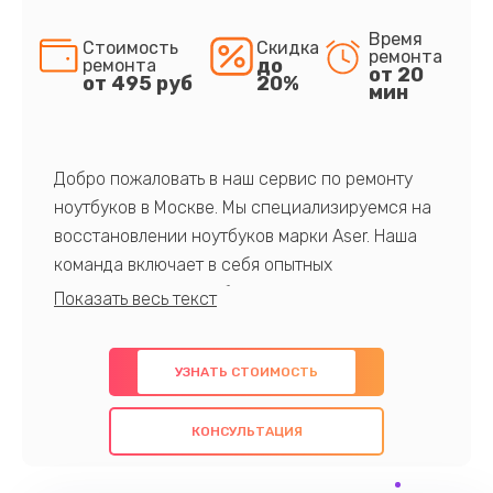
Время
Стоимость
Скидка
ремонта
до
ремонта
от 20
от 495 руб
20%
мин
Добро пожаловать в наш сервис по ремонту
ноутбуков в Москве. Мы специализируемся на
восстановлении ноутбуков марки Aser. Наша
команда включает в себя опытных
профессионалов с обширными знаниями и
многолетним опытом в данной области. Мы
предлагаем быстрый и качественный ремонт с
УЗНАТЬ СТОИМОСТЬ
использованием оригинальных компонентов, а
также гарантируем качество всех
КОНСУЛЬТАЦИЯ
проведенных работ. Наша цель - предоставить
клиентам надежное и профессиональное