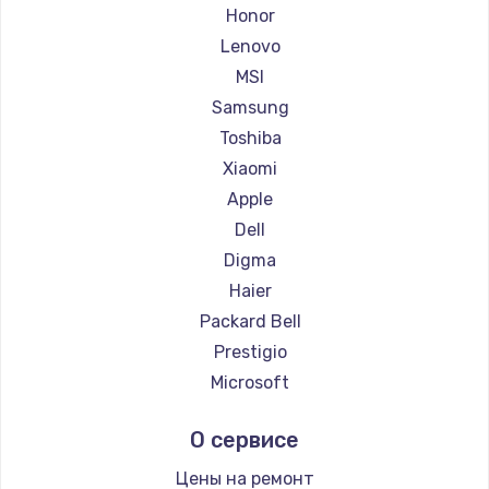
Ремонт ноутбуков Getac
Honor
Ремонт ноутбуков Epson
Lenovo
Ремонт ноутбуков Philips
MSI
Ремонт ноутбуков LG
Samsung
Ремонт ноутбуков Panasonic
Toshiba
Ремонт ноутбуков Irbis
Xiaomi
Ремонт ноутбуков Thunderobot
Apple
Ремонт ноутбуков Hasee
Dell
Ремонт ноутбуков ZTE
Digma
Ремонт ноутбуков Hiper
Haier
Ремонт ноутбуков Evga
Packard Bell
Ремонт ноутбуков Google
Prestigio
Ремонт ноутбуков Echips
Microsoft
Ремонт ноутбуков Ardor
Alienware
О сервисе
Ремонт ноутбуков Predator
Aquarius
Ремонт ноутбуков iru
Gigabyte
Цены на ремонт