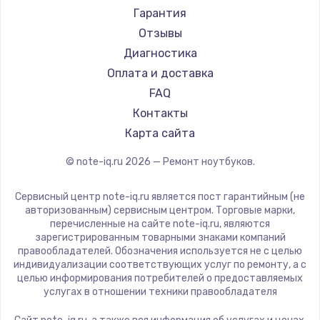
Ремонт ноутбуков Machenike
Aorus
Гарантия
Ремонт ноутбуков DEXP
Maibenben
Отзывы
Ремонт ноутбуков Teclast
Getac
Диагностика
Ремонт ноутбуков CHUWI
Epson
Оплата и доставка
Ремонт ноутбуков Colorful
Philips
FAQ
LG
Контакты
Panasonic
Карта сайта
Irbis
© note-iq.ru
2026
— Ремонт ноутбуков.
Thunderobot
Hasee
Сервисный центр note-iq.ru является пост гарантийным (не
ZTE
авторизованным) сервисным центром. Торговые марки,
перечисленные на сайте note-iq.ru, являются
Hiper
зарегистрированным товарными знаками компаний
Evga
правообладателей. Обозначения используется не с целью
индивидуализации соответствующих услуг по ремонту, а с
Google
целью информирования потребителей о предоставляемых
Echips
услугах в отношении техники правообладателя
Ardor