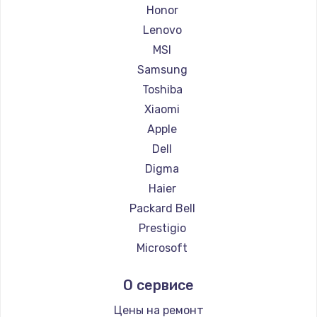
Ремонт ноутбуков Getac
Honor
Ремонт ноутбуков Epson
Lenovo
Ремонт ноутбуков Philips
MSI
Ремонт ноутбуков LG
Samsung
Ремонт ноутбуков Panasonic
Toshiba
Ремонт ноутбуков Irbis
Xiaomi
Ремонт ноутбуков Thunderobot
Apple
Ремонт ноутбуков Hasee
Dell
Ремонт ноутбуков ZTE
Digma
Ремонт ноутбуков Hiper
Haier
Ремонт ноутбуков Evga
Packard Bell
Ремонт ноутбуков Google
Prestigio
Ремонт ноутбуков Echips
Microsoft
Ремонт ноутбуков Ardor
Alienware
О сервисе
Ремонт ноутбуков Predator
Aquarius
Ремонт ноутбуков iru
Gigabyte
Цены на ремонт