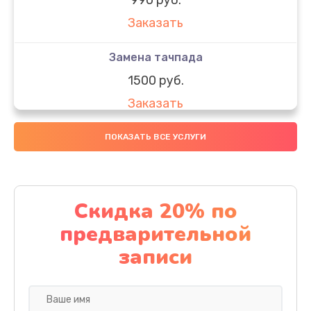
Заказать
Замена тачпада
1500 руб.
Заказать
Замена южного моста
ПОКАЗАТЬ ВСЕ УСЛУГИ
1950 руб.
Заказать
Скидка 20% по
Чистка от пыли
предварительной
1060 руб.
записи
Заказать
Настройка ОС