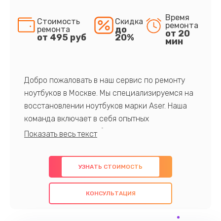
Время
Стоимость
Скидка
ремонта
до
ремонта
от 20
от 495 руб
20%
мин
Добро пожаловать в наш сервис по ремонту
ноутбуков в Москве. Мы специализируемся на
восстановлении ноутбуков марки Aser. Наша
команда включает в себя опытных
профессионалов с обширными знаниями и
многолетним опытом в данной области. Мы
предлагаем быстрый и качественный ремонт с
УЗНАТЬ СТОИМОСТЬ
использованием оригинальных компонентов, а
также гарантируем качество всех
КОНСУЛЬТАЦИЯ
проведенных работ. Наша цель - предоставить
клиентам надежное и профессиональное