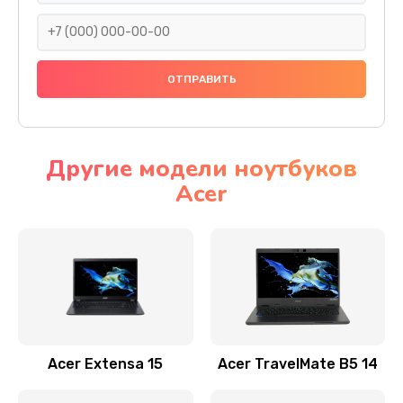
930 руб.
Заказать
Ремонт подсветки
1200 руб.
Заказать
Другие модели ноутбуков
Acer
Настройка BIOS
650 руб.
Заказать
Замена видеочипа
2500 руб.
Заказать
Acer Extensa 15
Acer TravelMate B5 14
Ремонт разъема питания