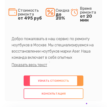
Время
Стоимость
Скидка
ремонта
до
ремонта
от 20
от 495 руб
20%
мин
Добро пожаловать в наш сервис по ремонту
ноутбуков в Москве. Мы специализируемся на
восстановлении ноутбуков марки Aser. Наша
команда включает в себя опытных
профессионалов с обширными знаниями и
многолетним опытом в данной области. Мы
предлагаем быстрый и качественный ремонт с
УЗНАТЬ СТОИМОСТЬ
использованием оригинальных компонентов, а
также гарантируем качество всех
КОНСУЛЬТАЦИЯ
проведенных работ. Наша цель - предоставить
клиентам надежное и профессиональное