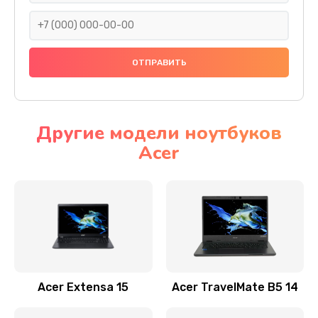
930 руб.
Заказать
Ремонт подсветки
1200 руб.
Заказать
Другие модели ноутбуков
Acer
Настройка BIOS
650 руб.
Заказать
Замена видеочипа
2500 руб.
Заказать
Acer Extensa 15
Acer TravelMate B5 14
Ремонт разъема питания