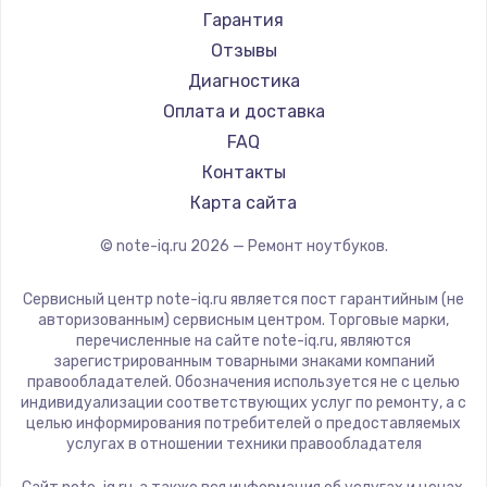
Ремонт ноутбуков Machenike
Aorus
Гарантия
Ремонт ноутбуков DEXP
Maibenben
Отзывы
Ремонт ноутбуков Teclast
Getac
Диагностика
Ремонт ноутбуков CHUWI
Epson
Оплата и доставка
Ремонт ноутбуков Colorful
Philips
FAQ
LG
Контакты
Panasonic
Карта сайта
Irbis
© note-iq.ru
2026
— Ремонт ноутбуков.
Thunderobot
Hasee
Сервисный центр note-iq.ru является пост гарантийным (не
ZTE
авторизованным) сервисным центром. Торговые марки,
перечисленные на сайте note-iq.ru, являются
Hiper
зарегистрированным товарными знаками компаний
Evga
правообладателей. Обозначения используется не с целью
индивидуализации соответствующих услуг по ремонту, а с
Google
целью информирования потребителей о предоставляемых
Echips
услугах в отношении техники правообладателя
Ardor