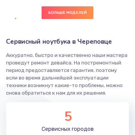
БОЛЬШЕ МОДЕЛЕЙ
Замена экрана
1095 руб.
Заказать
Сервисный ноутбука в Череповце
Замена северного моста
Аккуратно, быстро и качественно наши мастера
1950 руб.
проведут ремонт девайса. На постремонтный
Заказать
период предоставляется гарантия, поэтому
если во время дальнейшей эксплуатации
Ремонт цепей питания
техники возникнут какие-то проблемы, можно
снова обратиться к нам для их решения.
2500 руб.
Заказать
5
Замена жесткого диска
660 руб.
Сервисных
городов