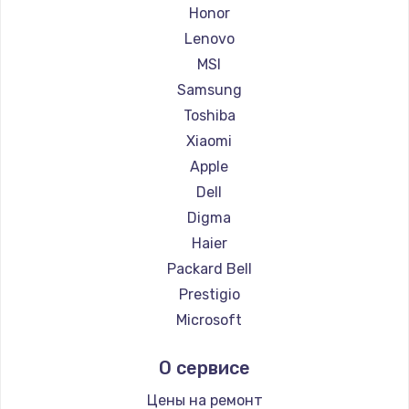
Ремонт ноутбуков Getac
Honor
Ремонт ноутбуков Epson
Lenovo
Ремонт ноутбуков Philips
MSI
Ремонт ноутбуков LG
Samsung
Ремонт ноутбуков Panasonic
Toshiba
Ремонт ноутбуков Irbis
Xiaomi
Ремонт ноутбуков Thunderobot
Apple
Ремонт ноутбуков Hasee
Dell
Ремонт ноутбуков ZTE
Digma
Ремонт ноутбуков Hiper
Haier
Ремонт ноутбуков Evga
Packard Bell
Ремонт ноутбуков Google
Prestigio
Ремонт ноутбуков Echips
Microsoft
Ремонт ноутбуков Ardor
Alienware
О сервисе
Ремонт ноутбуков Predator
Aquarius
Ремонт ноутбуков iru
Gigabyte
Цены на ремонт