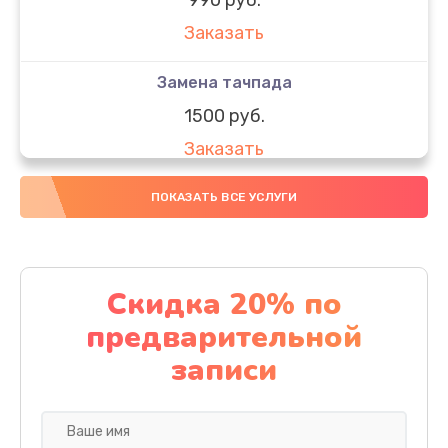
Заказать
Замена тачпада
1500 руб.
Заказать
Замена южного моста
ПОКАЗАТЬ ВСЕ УСЛУГИ
1950 руб.
Заказать
Скидка 20% по
Чистка от пыли
предварительной
1060 руб.
записи
Заказать
Настройка ОС