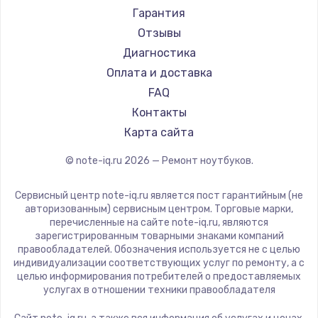
Ремонт ноутбуков Machenike
Aorus
Гарантия
Ремонт ноутбуков DEXP
Maibenben
Отзывы
Ремонт ноутбуков Teclast
Getac
Диагностика
Ремонт ноутбуков CHUWI
Epson
Оплата и доставка
Ремонт ноутбуков Colorful
Philips
FAQ
LG
Контакты
Panasonic
Карта сайта
Irbis
© note-iq.ru
2026
— Ремонт ноутбуков.
Thunderobot
Hasee
Сервисный центр note-iq.ru является пост гарантийным (не
ZTE
авторизованным) сервисным центром. Торговые марки,
перечисленные на сайте note-iq.ru, являются
Hiper
зарегистрированным товарными знаками компаний
Evga
правообладателей. Обозначения используется не с целью
индивидуализации соответствующих услуг по ремонту, а с
Google
целью информирования потребителей о предоставляемых
Echips
услугах в отношении техники правообладателя
Ardor