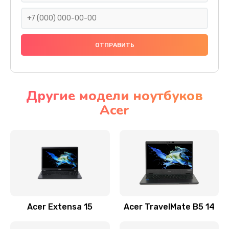
930 руб.
Заказать
Ремонт подсветки
1200 руб.
Заказать
Другие модели ноутбуков
Acer
Настройка BIOS
650 руб.
Заказать
Замена видеочипа
2500 руб.
Заказать
Acer Extensa 15
Acer TravelMate B5 14
Ремонт разъема питания