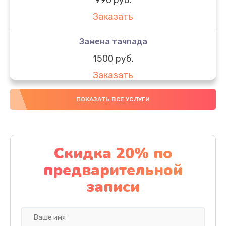
Заказать
Замена тачпада
1500 руб.
Заказать
Замена южного моста
ПОКАЗАТЬ ВСЕ УСЛУГИ
1950 руб.
Заказать
Скидка 20% по
Чистка от пыли
предварительной
1060 руб.
записи
Заказать
Настройка ОС