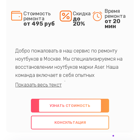
Время
Стоимость
Скидка
ремонта
до
ремонта
от 20
от 495 руб
20%
мин
Добро пожаловать в наш сервис по ремонту
ноутбуков в Москве. Мы специализируемся на
восстановлении ноутбуков марки Aser. Наша
команда включает в себя опытных
профессионалов с обширными знаниями и
многолетним опытом в данной области. Мы
предлагаем быстрый и качественный ремонт с
УЗНАТЬ СТОИМОСТЬ
использованием оригинальных компонентов, а
также гарантируем качество всех
КОНСУЛЬТАЦИЯ
проведенных работ. Наша цель - предоставить
клиентам надежное и профессиональное