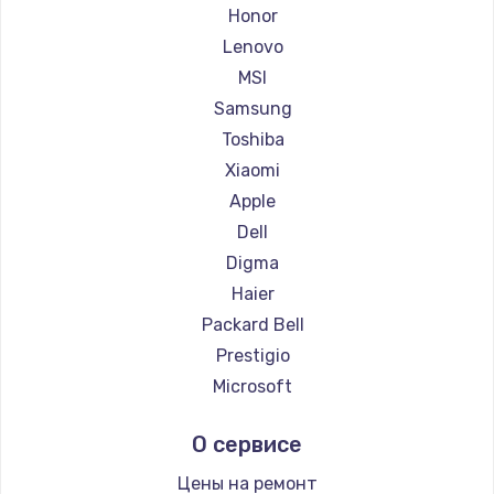
Ремонт ноутбуков Getac
Honor
Ремонт ноутбуков Epson
Lenovo
Ремонт ноутбуков Philips
MSI
Ремонт ноутбуков LG
Samsung
Ремонт ноутбуков Panasonic
Toshiba
Ремонт ноутбуков Irbis
Xiaomi
Ремонт ноутбуков Thunderobot
Apple
Ремонт ноутбуков Hasee
Dell
Ремонт ноутбуков ZTE
Digma
Ремонт ноутбуков Hiper
Haier
Ремонт ноутбуков Evga
Packard Bell
Ремонт ноутбуков Google
Prestigio
Ремонт ноутбуков Echips
Microsoft
Ремонт ноутбуков Ardor
Alienware
О сервисе
Ремонт ноутбуков Predator
Aquarius
Ремонт ноутбуков iru
Gigabyte
Цены на ремонт