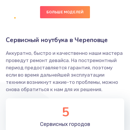
БОЛЬШЕ МОДЕЛЕЙ
Замена экрана
1095 руб.
Заказать
Сервисный ноутбука в Череповце
Замена северного моста
Аккуратно, быстро и качественно наши мастера
1950 руб.
проведут ремонт девайса. На постремонтный
Заказать
период предоставляется гарантия, поэтому
если во время дальнейшей эксплуатации
Ремонт цепей питания
техники возникнут какие-то проблемы, можно
снова обратиться к нам для их решения.
2500 руб.
Заказать
5
Замена жесткого диска
660 руб.
Сервисных
городов