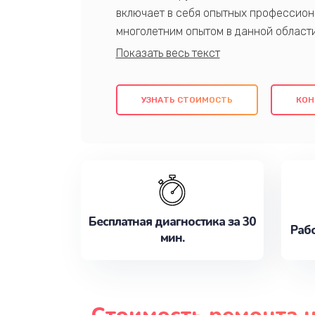
включает в себя опытных профессион
многолетним опытом в данной област
качественный ремонт с использовани
гарантируем качество всех проведенн
клиентам надежное и профессиональн
УЗНАТЬ СТОИМОСТЬ
КОН
потребности наилучшим образом. Не 
сейчас!
Бесплатная диагностика за 30
Рабо
мин.