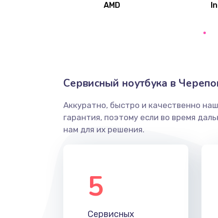
AMD
In
Замена северного моста
Ремонт цепей питания
Замена жесткого диска
Сервисный ноутбука в Черепо
Аккуратно, быстро и качественно на
Установка драйверов
гарантия, поэтому если во время дал
нам для их решения.
Замена вебкамеры
Ремонт петель крышки
5
Настройка Wi-Fi
Сервисных
Замена HDMI