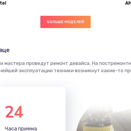
tel
A
30 мин
1 год
БОЛЬШЕ МОДЕЛЕЙ
30 мин
1 год
30 мин
1 год
вце
ши мастера проведут ремонт девайса. На постремонт
50 мин
2 года
ьнейшей эксплуатации техники возникнут какие-то пр
30 мин
2 года
40 мин
2 года
24
40 мин
3 года
Часа приема
60 мин
3 года