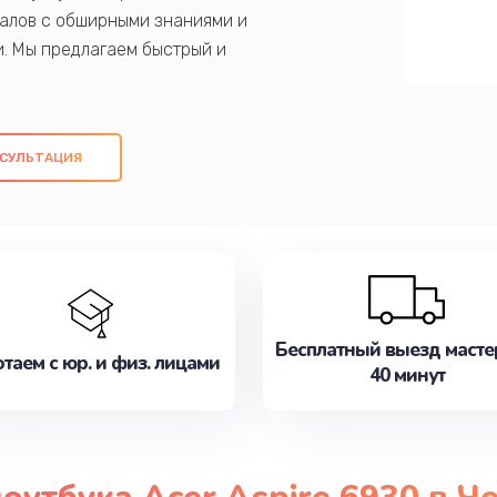
алов с обширными знаниями и
и. Мы предлагаем быстрый и
ем оригинальных компонентов, а также
ых работ. Наша цель - предоставить
ое обслуживание, удовлетворяя их
СУЛЬТАЦИЯ
медлите записаться на ремонт уже
Бесплатный выезд масте
таем с юр. и физ. лицами
40 минут