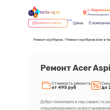
г. Черепове
note-iq.ru
Ленинградская у
Ремонт ноутбуков в Череповце
Цены
О компани
ВЫБЕРИТЕ БРЕНД
Ремонт ноутбуков
/
Ремонт ноутбуков Acer в Ч
Ремонт Acer Asp
Стоимость ремонта
Ски
от 495 руб
до 
Добро пожаловать в наш сервис по ре
специализируемся на восстановлении