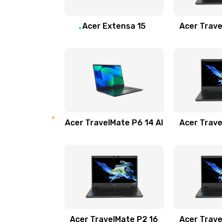
Замена звуковой карты
Acer Extensa 15
Acer Trave
Замена микрофона
Замена оперативной памяти
Замена процессора
Acer TravelMate P6 14 AI
Acer Trave
Замена системы охлаждения
Замена термопасты
Замена шлейфа матрицы
Замена экрана
Acer TravelMate P2 16
Acer Trave