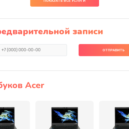
ПОКАЗАТЬ ВСЕ УСЛУГИ
40 мин
3 года
60 мин
3 года
редварительной записи
30 мин
1 год
20 мин
2 года
30 мин
3 года
буков Acer
60 мин
1 год
40 мин
2 года
50 мин
3 года