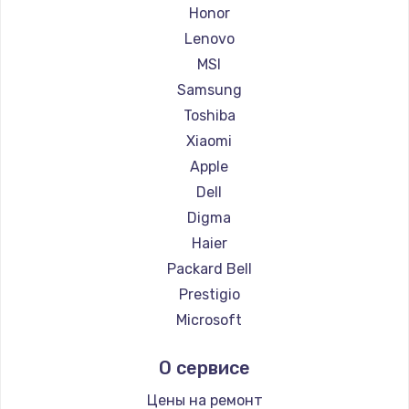
Ремонт ноутбуков Getac
Honor
Ремонт ноутбуков Epson
Lenovo
Ремонт ноутбуков Philips
MSI
Ремонт ноутбуков LG
Samsung
Ремонт ноутбуков Panasonic
Toshiba
Ремонт ноутбуков Irbis
Xiaomi
Ремонт ноутбуков Thunderobot
Apple
Ремонт ноутбуков Hasee
Dell
Ремонт ноутбуков ZTE
Digma
Ремонт ноутбуков Hiper
Haier
Ремонт ноутбуков Evga
Packard Bell
Ремонт ноутбуков Google
Prestigio
Ремонт ноутбуков Echips
Microsoft
Ремонт ноутбуков Ardor
Alienware
О сервисе
Ремонт ноутбуков Predator
Aquarius
Ремонт ноутбуков iru
Gigabyte
Цены на ремонт