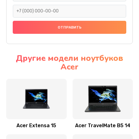
930 руб.
Заказать
Ремонт подсветки
1200 руб.
Заказать
Другие модели ноутбуков
Acer
Настройка BIOS
650 руб.
Заказать
Замена видеочипа
2500 руб.
Заказать
Acer Extensa 15
Acer TravelMate B5 14
Ремонт разъема питания