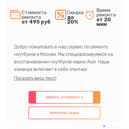
Время
Стоимость
Скидка
ремонта
до
ремонта
от 20
от 495 руб
20%
мин
Добро пожаловать в наш сервис по ремонту
ноутбуков в Москве. Мы специализируемся на
восстановлении ноутбуков марки Aser. Наша
команда включает в себя опытных
профессионалов с обширными знаниями и
многолетним опытом в данной области. Мы
предлагаем быстрый и качественный ремонт с
УЗНАТЬ СТОИМОСТЬ
использованием оригинальных компонентов, а
также гарантируем качество всех
КОНСУЛЬТАЦИЯ
проведенных работ. Наша цель - предоставить
клиентам надежное и профессиональное