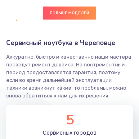
БОЛЬШЕ МОДЕЛЕЙ
Замена экрана
1095 руб.
Заказать
Сервисный ноутбука в Череповце
Замена северного моста
Аккуратно, быстро и качественно наши мастера
1950 руб.
проведут ремонт девайса. На постремонтный
Заказать
период предоставляется гарантия, поэтому
если во время дальнейшей эксплуатации
Ремонт цепей питания
техники возникнут какие-то проблемы, можно
снова обратиться к нам для их решения.
2500 руб.
Заказать
5
Замена жесткого диска
660 руб.
Сервисных
городов