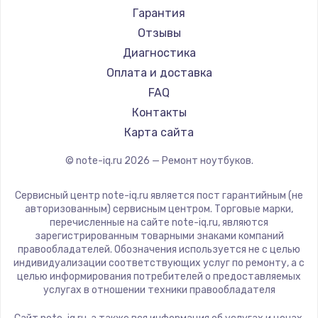
Ремонт ноутбуков Machenike
Aorus
Гарантия
Ремонт ноутбуков DEXP
Maibenben
Отзывы
Ремонт ноутбуков Teclast
Getac
Диагностика
Ремонт ноутбуков CHUWI
Epson
Оплата и доставка
Ремонт ноутбуков Colorful
Philips
FAQ
LG
Контакты
Panasonic
Карта сайта
Irbis
© note-iq.ru
2026
— Ремонт ноутбуков.
Thunderobot
Hasee
Сервисный центр note-iq.ru является пост гарантийным (не
ZTE
авторизованным) сервисным центром. Торговые марки,
перечисленные на сайте note-iq.ru, являются
Hiper
зарегистрированным товарными знаками компаний
Evga
правообладателей. Обозначения используется не с целью
индивидуализации соответствующих услуг по ремонту, а с
Google
целью информирования потребителей о предоставляемых
Echips
услугах в отношении техники правообладателя
Ardor