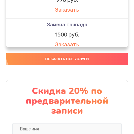
Заказать
Замена тачпада
1500 руб.
Заказать
Замена южного моста
ПОКАЗАТЬ ВСЕ УСЛУГИ
1950 руб.
Заказать
Скидка 20% по
Чистка от пыли
предварительной
1060 руб.
записи
Заказать
Настройка ОС