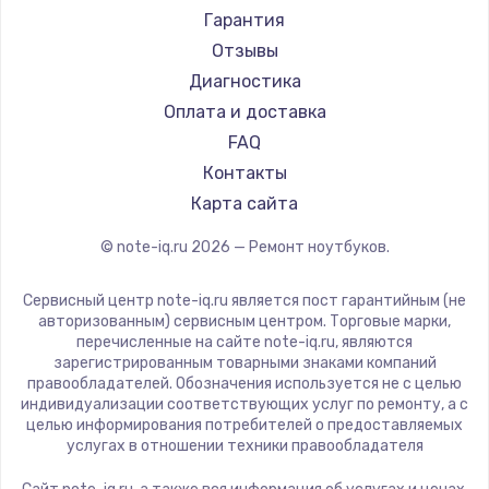
Ремонт ноутбуков Machenike
Aorus
Гарантия
Ремонт ноутбуков DEXP
Maibenben
Отзывы
Ремонт ноутбуков Teclast
Getac
Диагностика
Ремонт ноутбуков CHUWI
Epson
Оплата и доставка
Ремонт ноутбуков Colorful
Philips
FAQ
LG
Контакты
Panasonic
Карта сайта
Irbis
© note-iq.ru
2026
— Ремонт ноутбуков.
Thunderobot
Hasee
Сервисный центр note-iq.ru является пост гарантийным (не
ZTE
авторизованным) сервисным центром. Торговые марки,
перечисленные на сайте note-iq.ru, являются
Hiper
зарегистрированным товарными знаками компаний
Evga
правообладателей. Обозначения используется не с целью
индивидуализации соответствующих услуг по ремонту, а с
Google
целью информирования потребителей о предоставляемых
Echips
услугах в отношении техники правообладателя
Ardor