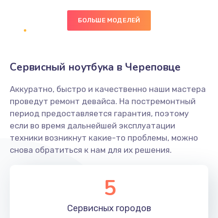
БОЛЬШЕ МОДЕЛЕЙ
Замена экрана
1095 руб.
Заказать
Сервисный ноутбука в Череповце
Замена северного моста
Аккуратно, быстро и качественно наши мастера
1950 руб.
проведут ремонт девайса. На постремонтный
Заказать
период предоставляется гарантия, поэтому
если во время дальнейшей эксплуатации
Ремонт цепей питания
техники возникнут какие-то проблемы, можно
снова обратиться к нам для их решения.
2500 руб.
Заказать
5
Замена жесткого диска
660 руб.
Сервисных
городов