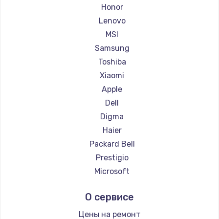
Ремонт ноутбуков Getac
Honor
Ремонт ноутбуков Epson
Lenovo
Ремонт ноутбуков Philips
MSI
Ремонт ноутбуков LG
Samsung
Ремонт ноутбуков Panasonic
Toshiba
Ремонт ноутбуков Irbis
Xiaomi
Ремонт ноутбуков Thunderobot
Apple
Ремонт ноутбуков Hasee
Dell
Ремонт ноутбуков ZTE
Digma
Ремонт ноутбуков Hiper
Haier
Ремонт ноутбуков Evga
Packard Bell
Ремонт ноутбуков Google
Prestigio
Ремонт ноутбуков Echips
Microsoft
Ремонт ноутбуков Ardor
Alienware
О сервисе
Ремонт ноутбуков Predator
Aquarius
Ремонт ноутбуков iru
Gigabyte
Цены на ремонт