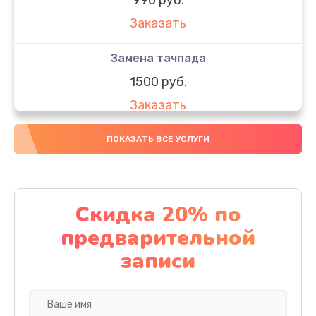
Заказать
Замена тачпада
1500 руб.
Заказать
Замена южного моста
ПОКАЗАТЬ ВСЕ УСЛУГИ
1950 руб.
Заказать
Скидка 20% по
Чистка от пыли
предварительной
1060 руб.
записи
Заказать
Настройка ОС