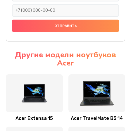
930 руб.
Заказать
Ремонт подсветки
1200 руб.
Заказать
Другие модели ноутбуков
Acer
Настройка BIOS
650 руб.
Заказать
Замена видеочипа
2500 руб.
Заказать
Acer Extensa 15
Acer TravelMate B5 14
Ремонт разъема питания