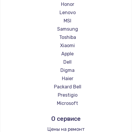
Ремонт ноутбуков Getac
Honor
Ремонт ноутбуков Epson
Lenovo
Ремонт ноутбуков Philips
MSI
Ремонт ноутбуков LG
Samsung
Ремонт ноутбуков Panasonic
Toshiba
Ремонт ноутбуков Irbis
Xiaomi
Ремонт ноутбуков Thunderobot
Apple
Ремонт ноутбуков Hasee
Dell
Ремонт ноутбуков ZTE
Digma
Ремонт ноутбуков Hiper
Haier
Ремонт ноутбуков Evga
Packard Bell
Ремонт ноутбуков Google
Prestigio
Ремонт ноутбуков Echips
Microsoft
Ремонт ноутбуков Ardor
Alienware
О сервисе
Ремонт ноутбуков Predator
Aquarius
Ремонт ноутбуков iru
Gigabyte
Цены на ремонт