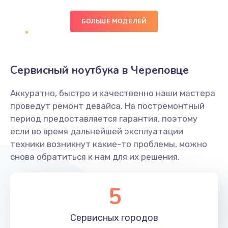
БОЛЬШЕ МОДЕЛЕЙ
Замена экрана
1095 руб.
Заказать
Сервисный ноутбука в Череповце
Замена северного моста
Аккуратно, быстро и качественно наши мастера
1950 руб.
проведут ремонт девайса. На постремонтный
Заказать
период предоставляется гарантия, поэтому
если во время дальнейшей эксплуатации
Ремонт цепей питания
техники возникнут какие-то проблемы, можно
снова обратиться к нам для их решения.
2500 руб.
Заказать
5
Замена жесткого диска
660 руб.
Сервисных
городов