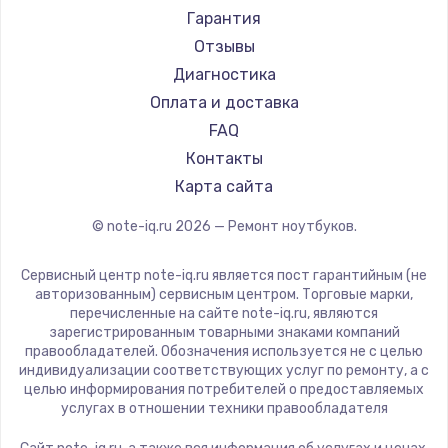
Ремонт ноутбуков Machenike
Aorus
Гарантия
Ремонт ноутбуков DEXP
Maibenben
Отзывы
Ремонт ноутбуков Teclast
Getac
Диагностика
Ремонт ноутбуков CHUWI
Epson
Оплата и доставка
Ремонт ноутбуков Colorful
Philips
FAQ
LG
Контакты
Panasonic
Карта сайта
Irbis
© note-iq.ru
2026
— Ремонт ноутбуков.
Thunderobot
Hasee
Сервисный центр note-iq.ru является пост гарантийным (не
ZTE
авторизованным) сервисным центром. Торговые марки,
перечисленные на сайте note-iq.ru, являются
Hiper
зарегистрированным товарными знаками компаний
Evga
правообладателей. Обозначения используется не с целью
индивидуализации соответствующих услуг по ремонту, а с
Google
целью информирования потребителей о предоставляемых
Echips
услугах в отношении техники правообладателя
Ardor