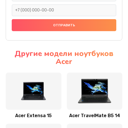
930 руб.
Заказать
Ремонт подсветки
1200 руб.
Заказать
Другие модели ноутбуков
Acer
Настройка BIOS
650 руб.
Заказать
Замена видеочипа
2500 руб.
Заказать
Acer Extensa 15
Acer TravelMate B5 14
Ремонт разъема питания