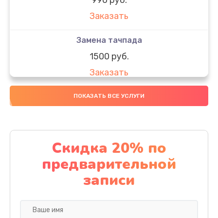
Заказать
Замена тачпада
1500 руб.
Заказать
Замена южного моста
ПОКАЗАТЬ ВСЕ УСЛУГИ
1950 руб.
Заказать
Скидка 20% по
Чистка от пыли
предварительной
1060 руб.
записи
Заказать
Настройка ОС