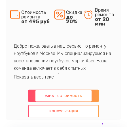
Время
Стоимость
Скидка
ремонта
до
ремонта
от 20
от 495 руб
20%
мин
Добро пожаловать в наш сервис по ремонту
ноутбуков в Москве. Мы специализируемся на
восстановлении ноутбуков марки Aser. Наша
команда включает в себя опытных
профессионалов с обширными знаниями и
многолетним опытом в данной области. Мы
предлагаем быстрый и качественный ремонт с
УЗНАТЬ СТОИМОСТЬ
использованием оригинальных компонентов, а
также гарантируем качество всех
КОНСУЛЬТАЦИЯ
проведенных работ. Наша цель - предоставить
клиентам надежное и профессиональное