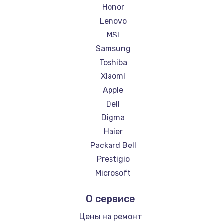
Ремонт ноутбуков Getac
Honor
Ремонт ноутбуков Epson
Lenovo
Ремонт ноутбуков Philips
MSI
Ремонт ноутбуков LG
Samsung
Ремонт ноутбуков Panasonic
Toshiba
Ремонт ноутбуков Irbis
Xiaomi
Ремонт ноутбуков Thunderobot
Apple
Ремонт ноутбуков Hasee
Dell
Ремонт ноутбуков ZTE
Digma
Ремонт ноутбуков Hiper
Haier
Ремонт ноутбуков Evga
Packard Bell
Ремонт ноутбуков Google
Prestigio
Ремонт ноутбуков Echips
Microsoft
Ремонт ноутбуков Ardor
Alienware
О сервисе
Ремонт ноутбуков Predator
Aquarius
Ремонт ноутбуков iru
Gigabyte
Цены на ремонт