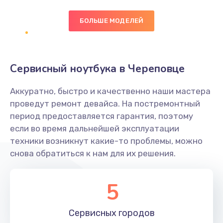
БОЛЬШЕ МОДЕЛЕЙ
Замена экрана
1095 руб.
Заказать
Сервисный ноутбука в Череповце
Замена северного моста
Аккуратно, быстро и качественно наши мастера
1950 руб.
проведут ремонт девайса. На постремонтный
Заказать
период предоставляется гарантия, поэтому
если во время дальнейшей эксплуатации
Ремонт цепей питания
техники возникнут какие-то проблемы, можно
снова обратиться к нам для их решения.
2500 руб.
Заказать
5
Замена жесткого диска
660 руб.
Сервисных
городов