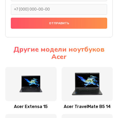
930 руб.
Заказать
Ремонт подсветки
1200 руб.
Заказать
Другие модели ноутбуков
Acer
Настройка BIOS
650 руб.
Заказать
Замена видеочипа
2500 руб.
Заказать
Acer Extensa 15
Acer TravelMate B5 14
Ремонт разъема питания