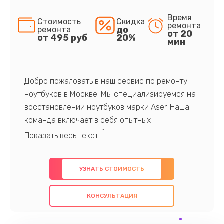
Время
Стоимость
Скидка
ремонта
до
ремонта
от 20
от 495 руб
20%
мин
Добро пожаловать в наш сервис по ремонту
ноутбуков в Москве. Мы специализируемся на
восстановлении ноутбуков марки Aser. Наша
команда включает в себя опытных
профессионалов с обширными знаниями и
многолетним опытом в данной области. Мы
предлагаем быстрый и качественный ремонт с
УЗНАТЬ СТОИМОСТЬ
использованием оригинальных компонентов, а
также гарантируем качество всех
КОНСУЛЬТАЦИЯ
проведенных работ. Наша цель - предоставить
клиентам надежное и профессиональное