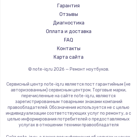
Ремонт ноутбуков Machenike
Aorus
Гарантия
Ремонт ноутбуков DEXP
Maibenben
Отзывы
Ремонт ноутбуков Teclast
Getac
Диагностика
Ремонт ноутбуков CHUWI
Epson
Оплата и доставка
Ремонт ноутбуков Colorful
Philips
FAQ
LG
Контакты
Panasonic
Карта сайта
Irbis
© note-iq.ru
2026
— Ремонт ноутбуков.
Thunderobot
Hasee
Сервисный центр note-iq.ru является пост гарантийным (не
ZTE
авторизованным) сервисным центром. Торговые марки,
перечисленные на сайте note-iq.ru, являются
Hiper
зарегистрированным товарными знаками компаний
Evga
правообладателей. Обозначения используется не с целью
индивидуализации соответствующих услуг по ремонту, а с
Google
целью информирования потребителей о предоставляемых
Echips
услугах в отношении техники правообладателя
Ardor