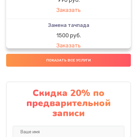
Заказать
Замена тачпада
1500 руб.
Заказать
Замена южного моста
ПОКАЗАТЬ ВСЕ УСЛУГИ
1950 руб.
Заказать
Скидка 20% по
Чистка от пыли
предварительной
1060 руб.
записи
Заказать
Настройка ОС