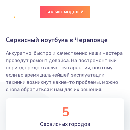
БОЛЬШЕ МОДЕЛЕЙ
Замена экрана
1095 руб.
Заказать
Сервисный ноутбука в Череповце
Замена северного моста
Аккуратно, быстро и качественно наши мастера
1950 руб.
проведут ремонт девайса. На постремонтный
Заказать
период предоставляется гарантия, поэтому
если во время дальнейшей эксплуатации
Ремонт цепей питания
техники возникнут какие-то проблемы, можно
снова обратиться к нам для их решения.
2500 руб.
Заказать
5
Замена жесткого диска
660 руб.
Сервисных
городов