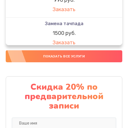
Заказать
Замена тачпада
1500 руб.
Заказать
Замена южного моста
ПОКАЗАТЬ ВСЕ УСЛУГИ
1950 руб.
Заказать
Скидка 20% по
Чистка от пыли
предварительной
1060 руб.
записи
Заказать
Настройка ОС