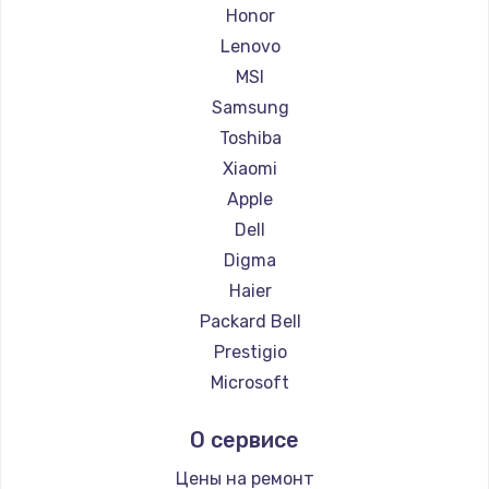
Ремонт ноутбуков Getac
Honor
Ремонт ноутбуков Epson
Lenovo
Ремонт ноутбуков Philips
MSI
Ремонт ноутбуков LG
Samsung
Ремонт ноутбуков Panasonic
Toshiba
Ремонт ноутбуков Irbis
Xiaomi
Ремонт ноутбуков Thunderobot
Apple
Ремонт ноутбуков Hasee
Dell
Ремонт ноутбуков ZTE
Digma
Ремонт ноутбуков Hiper
Haier
Ремонт ноутбуков Evga
Packard Bell
Ремонт ноутбуков Google
Prestigio
Ремонт ноутбуков Echips
Microsoft
Ремонт ноутбуков Ardor
Alienware
О сервисе
Ремонт ноутбуков Predator
Aquarius
Ремонт ноутбуков iru
Gigabyte
Цены на ремонт