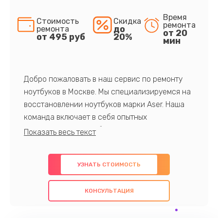
Время
Стоимость
Скидка
ремонта
до
ремонта
от 20
от 495 руб
20%
мин
Добро пожаловать в наш сервис по ремонту
ноутбуков в Москве. Мы специализируемся на
восстановлении ноутбуков марки Aser. Наша
команда включает в себя опытных
профессионалов с обширными знаниями и
многолетним опытом в данной области. Мы
предлагаем быстрый и качественный ремонт с
УЗНАТЬ СТОИМОСТЬ
использованием оригинальных компонентов, а
также гарантируем качество всех
КОНСУЛЬТАЦИЯ
проведенных работ. Наша цель - предоставить
клиентам надежное и профессиональное