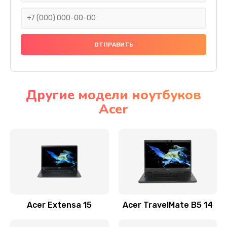
930 руб.
Заказать
Ремонт подсветки
1200 руб.
Заказать
Другие модели ноутбуков
Acer
Настройка BIOS
650 руб.
Заказать
Замена видеочипа
2500 руб.
Заказать
Acer Extensa 15
Acer TravelMate B5 14
Ремонт разъема питания