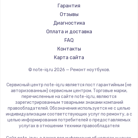
Ремонт ноутбуков Machenike
Aorus
Гарантия
Ремонт ноутбуков DEXP
Maibenben
Отзывы
Ремонт ноутбуков Teclast
Getac
Диагностика
Ремонт ноутбуков CHUWI
Epson
Оплата и доставка
Ремонт ноутбуков Colorful
Philips
FAQ
LG
Контакты
Panasonic
Карта сайта
Irbis
© note-iq.ru
2026
— Ремонт ноутбуков.
Thunderobot
Hasee
Сервисный центр note-iq.ru является пост гарантийным (не
ZTE
авторизованным) сервисным центром. Торговые марки,
перечисленные на сайте note-iq.ru, являются
Hiper
зарегистрированным товарными знаками компаний
Evga
правообладателей. Обозначения используется не с целью
индивидуализации соответствующих услуг по ремонту, а с
Google
целью информирования потребителей о предоставляемых
Echips
услугах в отношении техники правообладателя
Ardor