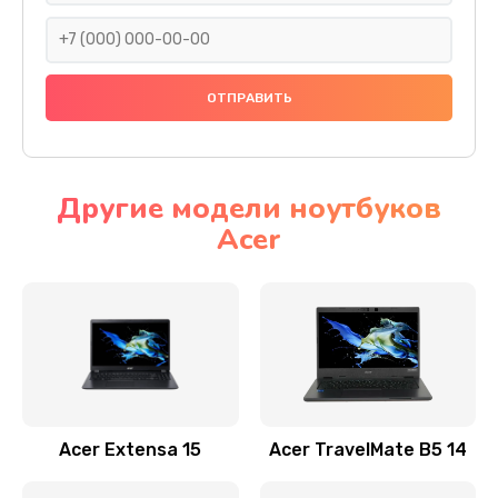
930 руб.
Заказать
Ремонт подсветки
1200 руб.
Заказать
Другие модели ноутбуков
Acer
Настройка BIOS
650 руб.
Заказать
Замена видеочипа
2500 руб.
Заказать
Acer Extensa 15
Acer TravelMate B5 14
Ремонт разъема питания