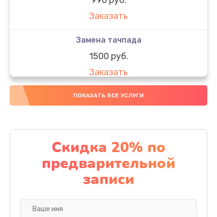
Заказать
Замена тачпада
1500 руб.
Заказать
Замена южного моста
ПОКАЗАТЬ ВСЕ УСЛУГИ
1950 руб.
Заказать
Скидка 20% по
Чистка от пыли
предварительной
1060 руб.
записи
Заказать
Настройка ОС