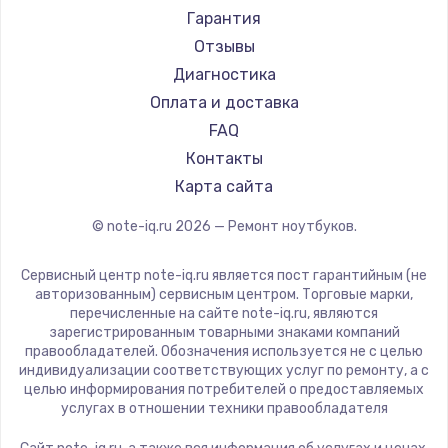
Ремонт ноутбуков Machenike
Aorus
Гарантия
Ремонт ноутбуков DEXP
Maibenben
Отзывы
Ремонт ноутбуков Teclast
Getac
Диагностика
Ремонт ноутбуков CHUWI
Epson
Оплата и доставка
Ремонт ноутбуков Colorful
Philips
FAQ
LG
Контакты
Panasonic
Карта сайта
Irbis
© note-iq.ru
2026
— Ремонт ноутбуков.
Thunderobot
Hasee
Сервисный центр note-iq.ru является пост гарантийным (не
ZTE
авторизованным) сервисным центром. Торговые марки,
перечисленные на сайте note-iq.ru, являются
Hiper
зарегистрированным товарными знаками компаний
Evga
правообладателей. Обозначения используется не с целью
индивидуализации соответствующих услуг по ремонту, а с
Google
целью информирования потребителей о предоставляемых
Echips
услугах в отношении техники правообладателя
Ardor