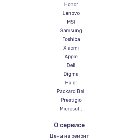
Ремонт ноутбуков Getac
Honor
Ремонт ноутбуков Epson
Lenovo
Ремонт ноутбуков Philips
MSI
Ремонт ноутбуков LG
Samsung
Ремонт ноутбуков Panasonic
Toshiba
Ремонт ноутбуков Irbis
Xiaomi
Ремонт ноутбуков Thunderobot
Apple
Ремонт ноутбуков Hasee
Dell
Ремонт ноутбуков ZTE
Digma
Ремонт ноутбуков Hiper
Haier
Ремонт ноутбуков Evga
Packard Bell
Ремонт ноутбуков Google
Prestigio
Ремонт ноутбуков Echips
Microsoft
Ремонт ноутбуков Ardor
Alienware
О сервисе
Ремонт ноутбуков Predator
Aquarius
Ремонт ноутбуков iru
Gigabyte
Цены на ремонт