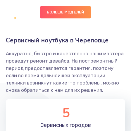
БОЛЬШЕ МОДЕЛЕЙ
Замена экрана
1095 руб.
Заказать
Сервисный ноутбука в Череповце
Замена северного моста
Аккуратно, быстро и качественно наши мастера
1950 руб.
проведут ремонт девайса. На постремонтный
Заказать
период предоставляется гарантия, поэтому
если во время дальнейшей эксплуатации
Ремонт цепей питания
техники возникнут какие-то проблемы, можно
снова обратиться к нам для их решения.
2500 руб.
Заказать
5
Замена жесткого диска
660 руб.
Сервисных
городов