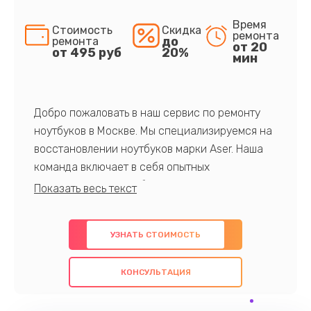
Время
Стоимость
Скидка
ремонта
до
ремонта
от 20
от 495 руб
20%
мин
Добро пожаловать в наш сервис по ремонту
ноутбуков в Москве. Мы специализируемся на
восстановлении ноутбуков марки Aser. Наша
команда включает в себя опытных
профессионалов с обширными знаниями и
многолетним опытом в данной области. Мы
предлагаем быстрый и качественный ремонт с
УЗНАТЬ СТОИМОСТЬ
использованием оригинальных компонентов, а
также гарантируем качество всех
КОНСУЛЬТАЦИЯ
проведенных работ. Наша цель - предоставить
клиентам надежное и профессиональное