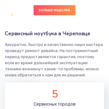
БОЛЬШЕ МОДЕЛЕЙ
Замена экрана
1095 руб.
Заказать
Сервисный ноутбука в Череповце
Замена северного моста
Аккуратно, быстро и качественно наши мастера
1950 руб.
проведут ремонт девайса. На постремонтный
Заказать
период предоставляется гарантия, поэтому
если во время дальнейшей эксплуатации
Ремонт цепей питания
техники возникнут какие-то проблемы, можно
снова обратиться к нам для их решения.
2500 руб.
Заказать
5
Замена жесткого диска
660 руб.
Сервисных
городов