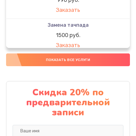
Заказать
Замена тачпада
1500 руб.
Заказать
Замена южного моста
ПОКАЗАТЬ ВСЕ УСЛУГИ
1950 руб.
Заказать
Скидка 20% по
Чистка от пыли
предварительной
1060 руб.
записи
Заказать
Настройка ОС