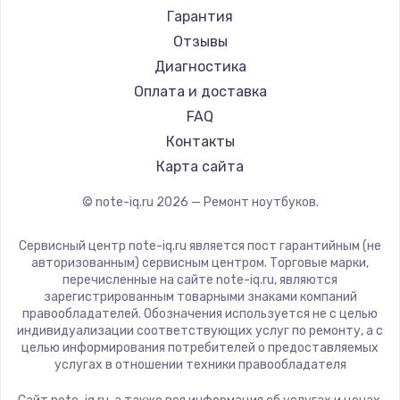
Ремонт ноутбуков Machenike
Aorus
Гарантия
Ремонт ноутбуков DEXP
Maibenben
Отзывы
Ремонт ноутбуков Teclast
Getac
Диагностика
Ремонт ноутбуков CHUWI
Epson
Оплата и доставка
Ремонт ноутбуков Colorful
Philips
FAQ
LG
Контакты
Panasonic
Карта сайта
Irbis
© note-iq.ru
2026
— Ремонт ноутбуков.
Thunderobot
Hasee
Сервисный центр note-iq.ru является пост гарантийным (не
ZTE
авторизованным) сервисным центром. Торговые марки,
перечисленные на сайте note-iq.ru, являются
Hiper
зарегистрированным товарными знаками компаний
Evga
правообладателей. Обозначения используется не с целью
индивидуализации соответствующих услуг по ремонту, а с
Google
целью информирования потребителей о предоставляемых
Echips
услугах в отношении техники правообладателя
Ardor