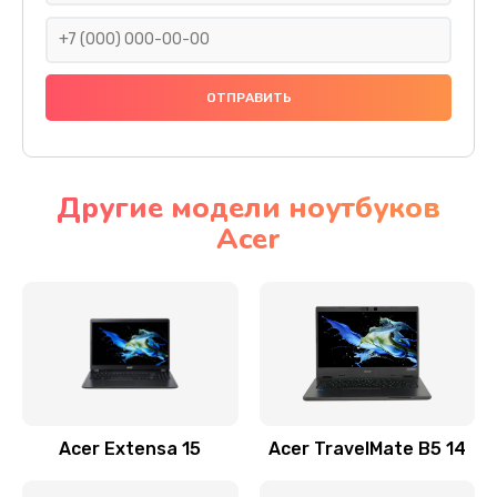
930 руб.
Заказать
Ремонт подсветки
1200 руб.
Заказать
Другие модели ноутбуков
Acer
Настройка BIOS
650 руб.
Заказать
Замена видеочипа
2500 руб.
Заказать
Acer Extensa 15
Acer TravelMate B5 14
Ремонт разъема питания