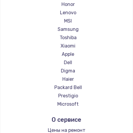
Ремонт ноутбуков Getac
Honor
Ремонт ноутбуков Epson
Lenovo
Ремонт ноутбуков Philips
MSI
Ремонт ноутбуков LG
Samsung
Ремонт ноутбуков Panasonic
Toshiba
Ремонт ноутбуков Irbis
Xiaomi
Ремонт ноутбуков Thunderobot
Apple
Ремонт ноутбуков Hasee
Dell
Ремонт ноутбуков ZTE
Digma
Ремонт ноутбуков Hiper
Haier
Ремонт ноутбуков Evga
Packard Bell
Ремонт ноутбуков Google
Prestigio
Ремонт ноутбуков Echips
Microsoft
Ремонт ноутбуков Ardor
Alienware
О сервисе
Ремонт ноутбуков Predator
Aquarius
Ремонт ноутбуков iru
Gigabyte
Цены на ремонт