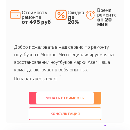
Время
Стоимость
Скидка
ремонта
до
ремонта
от 20
от 495 руб
20%
мин
Добро пожаловать в наш сервис по ремонту
ноутбуков в Москве. Мы специализируемся на
восстановлении ноутбуков марки Aser. Наша
команда включает в себя опытных
профессионалов с обширными знаниями и
многолетним опытом в данной области. Мы
предлагаем быстрый и качественный ремонт с
УЗНАТЬ СТОИМОСТЬ
использованием оригинальных компонентов, а
также гарантируем качество всех
КОНСУЛЬТАЦИЯ
проведенных работ. Наша цель - предоставить
клиентам надежное и профессиональное