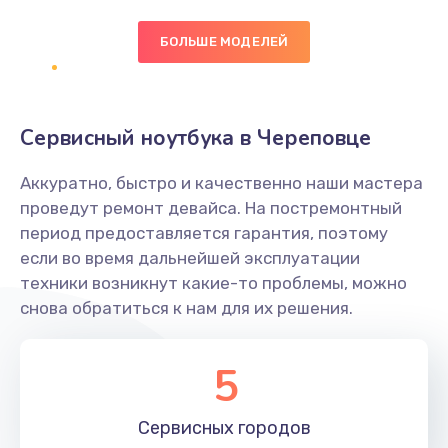
БОЛЬШЕ МОДЕЛЕЙ
Замена экрана
1095 руб.
Заказать
Сервисный ноутбука в Череповце
Замена северного моста
Аккуратно, быстро и качественно наши мастера
1950 руб.
проведут ремонт девайса. На постремонтный
Заказать
период предоставляется гарантия, поэтому
если во время дальнейшей эксплуатации
Ремонт цепей питания
техники возникнут какие-то проблемы, можно
снова обратиться к нам для их решения.
2500 руб.
Заказать
5
Замена жесткого диска
660 руб.
Сервисных
городов