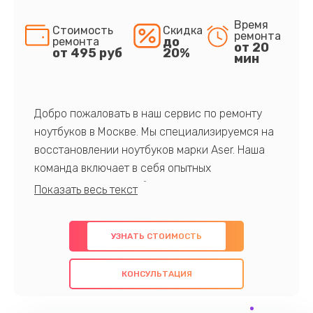
Время
Стоимость
Скидка
ремонта
до
ремонта
от 20
от 495 руб
20%
мин
Добро пожаловать в наш сервис по ремонту
ноутбуков в Москве. Мы специализируемся на
восстановлении ноутбуков марки Aser. Наша
команда включает в себя опытных
профессионалов с обширными знаниями и
многолетним опытом в данной области. Мы
предлагаем быстрый и качественный ремонт с
УЗНАТЬ СТОИМОСТЬ
использованием оригинальных компонентов, а
также гарантируем качество всех
КОНСУЛЬТАЦИЯ
проведенных работ. Наша цель - предоставить
клиентам надежное и профессиональное