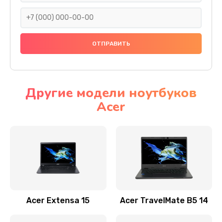
930 руб.
Заказать
Ремонт подсветки
1200 руб.
Заказать
Другие модели ноутбуков
Acer
Настройка BIOS
650 руб.
Заказать
Замена видеочипа
2500 руб.
Заказать
Acer Extensa 15
Acer TravelMate B5 14
Ремонт разъема питания