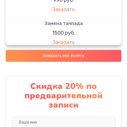
Заказать
Замена тачпада
1500 руб.
Заказать
Замена южного моста
ПОКАЗАТЬ ВСЕ УСЛУГИ
1950 руб.
Заказать
Скидка 20% по
Чистка от пыли
предварительной
1060 руб.
записи
Заказать
Настройка ОС