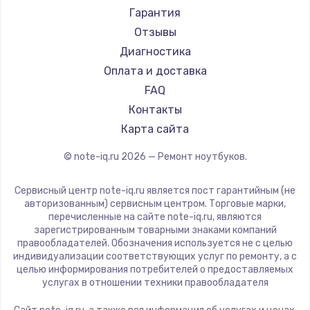
Ремонт ноутбуков Machenike
Aorus
Гарантия
Ремонт ноутбуков DEXP
Maibenben
Отзывы
Ремонт ноутбуков Teclast
Getac
Диагностика
Ремонт ноутбуков CHUWI
Epson
Оплата и доставка
Ремонт ноутбуков Colorful
Philips
FAQ
LG
Контакты
Panasonic
Карта сайта
Irbis
© note-iq.ru
2026
— Ремонт ноутбуков.
Thunderobot
Hasee
Сервисный центр note-iq.ru является пост гарантийным (не
ZTE
авторизованным) сервисным центром. Торговые марки,
перечисленные на сайте note-iq.ru, являются
Hiper
зарегистрированным товарными знаками компаний
Evga
правообладателей. Обозначения используется не с целью
индивидуализации соответствующих услуг по ремонту, а с
Google
целью информирования потребителей о предоставляемых
Echips
услугах в отношении техники правообладателя
Ardor