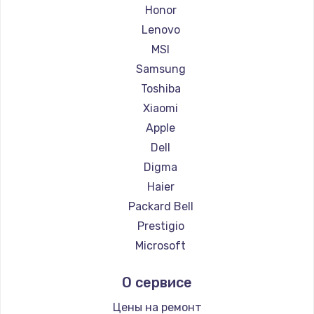
Ремонт ноутбуков Getac
Honor
Ремонт ноутбуков Epson
Lenovo
Ремонт ноутбуков Philips
MSI
Ремонт ноутбуков LG
Samsung
Ремонт ноутбуков Panasonic
Toshiba
Ремонт ноутбуков Irbis
Xiaomi
Ремонт ноутбуков Thunderobot
Apple
Ремонт ноутбуков Hasee
Dell
Ремонт ноутбуков ZTE
Digma
Ремонт ноутбуков Hiper
Haier
Ремонт ноутбуков Evga
Packard Bell
Ремонт ноутбуков Google
Prestigio
Ремонт ноутбуков Echips
Microsoft
Ремонт ноутбуков Ardor
Alienware
О сервисе
Ремонт ноутбуков Predator
Aquarius
Ремонт ноутбуков iru
Gigabyte
Цены на ремонт