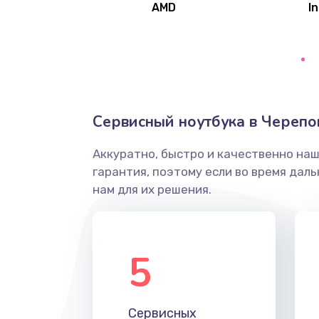
AMD
In
Замена северного моста
Ремонт цепей питания
Замена жесткого диска
Сервисный ноутбука в Черепо
Аккуратно, быстро и качественно на
Установка драйверов
гарантия, поэтому если во время дал
нам для их решения.
Замена вебкамеры
Ремонт петель крышки
5
Настройка Wi-Fi
Сервисных
Замена HDMI