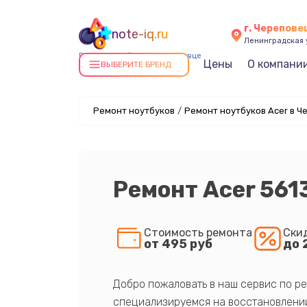
г. Черепове
note-iq.ru
Ленинградская у
Ремонт ноутбуков в Череповце
Цены
О компани
ВЫБЕРИТЕ БРЕНД
Ремонт ноутбуков
/
Ремонт ноутбуков Acer в Ч
Ремонт Acer 56
Стоимость ремонта
Ски
от 495 руб
до 
Добро пожаловать в наш сервис по ре
специализируемся на восстановлении