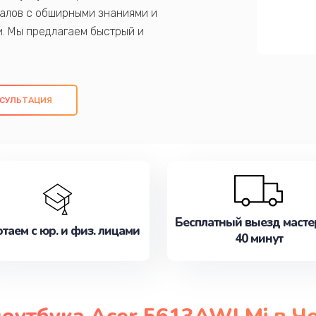
алов с обширными знаниями и
и. Мы предлагаем быстрый и
ем оригинальных компонентов, а также
ых работ. Наша цель - предоставить
ое обслуживание, удовлетворяя их
СУЛЬТАЦИЯ
медлите записаться на ремонт уже
Бесплатный выезд масте
таем с юр. и физ. лицами
40 минут