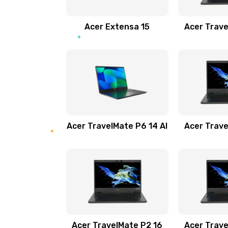
Замена звуковой карты
Acer Extensa 15
Acer Trave
Замена микрофона
Замена оперативной памяти
Замена процессора
Acer TravelMate P6 14 AI
Acer Trave
Замена системы охлаждения
Замена термопасты
Замена шлейфа матрицы
Замена экрана
Acer TravelMate P2 16
Acer Trave