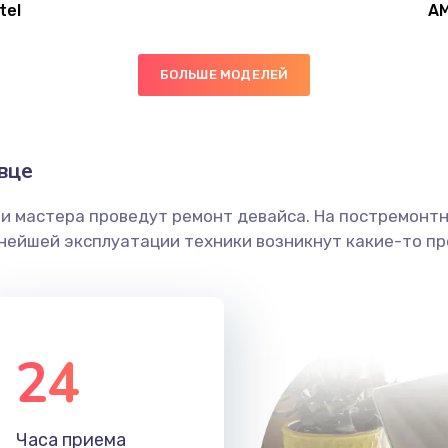
tel
A
50 мин
3 года
БОЛЬШЕ МОДЕЛЕЙ
50 мин
3 года
50 мин
3 года
вце
ши мастера проведут ремонт девайса. На постремонт
40 мин
2 года
ьнейшей эксплуатации техники возникнут какие-то пр
50 мин
2 года
60 мин
1 год
24
60 мин
1 год
Часа приема
30 мин
2 года