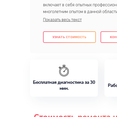
включает в себя опытных профессион
многолетним опытом в данной област
качественный ремонт с использовани
гарантируем качество всех проведенн
клиентам надежное и профессиональн
УЗНАТЬ СТОИМОСТЬ
КОН
потребности наилучшим образом. Не 
сейчас!
Бесплатная диагностика за 30
Рабо
мин.