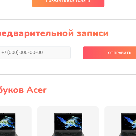
ПОКАЗАТЬ ВСЕ УСЛУГИ
20 мин
3 года
30 мин
2 года
редварительной записи
40 мин
1 год
40 мин
2 года
30 мин
3 года
буков Acer
50 мин
3 года
20 мин
2 года
30 мин
2 года