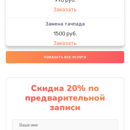
Заказать
Замена тачпада
1500 руб.
Заказать
Замена южного моста
ПОКАЗАТЬ ВСЕ УСЛУГИ
1950 руб.
Заказать
Скидка 20% по
Чистка от пыли
предварительной
1060 руб.
записи
Заказать
Настройка ОС