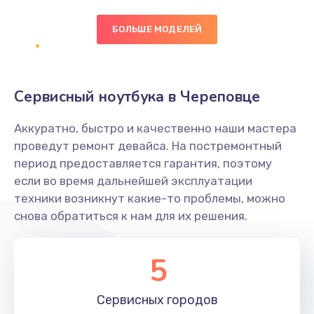
БОЛЬШЕ МОДЕЛЕЙ
Замена экрана
1095 руб.
Заказать
Сервисный ноутбука в Череповце
Замена северного моста
Аккуратно, быстро и качественно наши мастера
1950 руб.
проведут ремонт девайса. На постремонтный
Заказать
период предоставляется гарантия, поэтому
если во время дальнейшей эксплуатации
Ремонт цепей питания
техники возникнут какие-то проблемы, можно
снова обратиться к нам для их решения.
2500 руб.
Заказать
5
Замена жесткого диска
660 руб.
Сервисных
городов