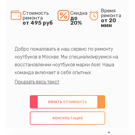
Время
Стоимость
Скидка
ремонта
до
ремонта
от 20
от 495 руб
20%
мин
Добро пожаловать в наш сервис по ремонту
ноутбуков в Москве. Мы специализируемся на
восстановлении ноутбуков марки Aser. Наша
команда включает в себя опытных
профессионалов с обширными знаниями и
многолетним опытом в данной области. Мы
предлагаем быстрый и качественный ремонт с
УЗНАТЬ СТОИМОСТЬ
использованием оригинальных компонентов, а
также гарантируем качество всех
КОНСУЛЬТАЦИЯ
проведенных работ. Наша цель - предоставить
клиентам надежное и профессиональное