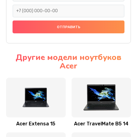
930 руб.
Заказать
Ремонт подсветки
1200 руб.
Заказать
Другие модели ноутбуков
Acer
Настройка BIOS
650 руб.
Заказать
Замена видеочипа
2500 руб.
Заказать
Acer Extensa 15
Acer TravelMate B5 14
Ремонт разъема питания