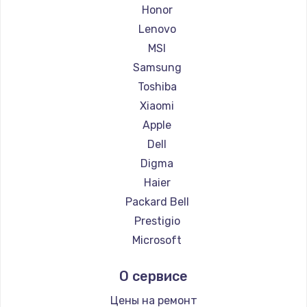
Ремонт ноутбуков Getac
Honor
Ремонт ноутбуков Epson
Lenovo
Ремонт ноутбуков Philips
MSI
Ремонт ноутбуков LG
Samsung
Ремонт ноутбуков Panasonic
Toshiba
Ремонт ноутбуков Irbis
Xiaomi
Ремонт ноутбуков Thunderobot
Apple
Ремонт ноутбуков Hasee
Dell
Ремонт ноутбуков ZTE
Digma
Ремонт ноутбуков Hiper
Haier
Ремонт ноутбуков Evga
Packard Bell
Ремонт ноутбуков Google
Prestigio
Ремонт ноутбуков Echips
Microsoft
Ремонт ноутбуков Ardor
Alienware
О сервисе
Ремонт ноутбуков Predator
Aquarius
Ремонт ноутбуков iru
Gigabyte
Цены на ремонт