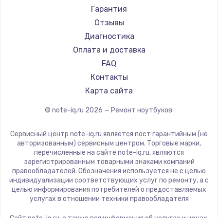
Ремонт ноутбуков Machenike
Aorus
Гарантия
Ремонт ноутбуков DEXP
Maibenben
Отзывы
Ремонт ноутбуков Teclast
Getac
Диагностика
Ремонт ноутбуков CHUWI
Epson
Оплата и доставка
Ремонт ноутбуков Colorful
Philips
FAQ
LG
Контакты
Panasonic
Карта сайта
Irbis
© note-iq.ru
2026
— Ремонт ноутбуков.
Thunderobot
Hasee
Сервисный центр note-iq.ru является пост гарантийным (не
ZTE
авторизованным) сервисным центром. Торговые марки,
перечисленные на сайте note-iq.ru, являются
Hiper
зарегистрированным товарными знаками компаний
Evga
правообладателей. Обозначения используется не с целью
индивидуализации соответствующих услуг по ремонту, а с
Google
целью информирования потребителей о предоставляемых
Echips
услугах в отношении техники правообладателя
Ardor