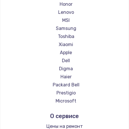
Ремонт ноутбуков Getac
Honor
Ремонт ноутбуков Epson
Lenovo
Ремонт ноутбуков Philips
MSI
Ремонт ноутбуков LG
Samsung
Ремонт ноутбуков Panasonic
Toshiba
Ремонт ноутбуков Irbis
Xiaomi
Ремонт ноутбуков Thunderobot
Apple
Ремонт ноутбуков Hasee
Dell
Ремонт ноутбуков ZTE
Digma
Ремонт ноутбуков Hiper
Haier
Ремонт ноутбуков Evga
Packard Bell
Ремонт ноутбуков Google
Prestigio
Ремонт ноутбуков Echips
Microsoft
Ремонт ноутбуков Ardor
Alienware
О сервисе
Ремонт ноутбуков Predator
Aquarius
Ремонт ноутбуков iru
Gigabyte
Цены на ремонт