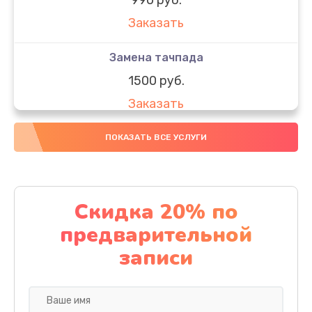
Заказать
Замена тачпада
1500 руб.
Заказать
Замена южного моста
ПОКАЗАТЬ ВСЕ УСЛУГИ
1950 руб.
Заказать
Скидка 20% по
Чистка от пыли
предварительной
1060 руб.
записи
Заказать
Настройка ОС