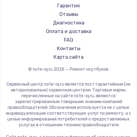
Ремонт ноутбуков Machenike
Aorus
Гарантия
Ремонт ноутбуков DEXP
Maibenben
Отзывы
Ремонт ноутбуков Teclast
Getac
Диагностика
Ремонт ноутбуков CHUWI
Epson
Оплата и доставка
Ремонт ноутбуков Colorful
Philips
FAQ
LG
Контакты
Panasonic
Карта сайта
Irbis
© note-iq.ru
2026
— Ремонт ноутбуков.
Thunderobot
Hasee
Сервисный центр note-iq.ru является пост гарантийным (не
ZTE
авторизованным) сервисным центром. Торговые марки,
перечисленные на сайте note-iq.ru, являются
Hiper
зарегистрированным товарными знаками компаний
Evga
правообладателей. Обозначения используется не с целью
индивидуализации соответствующих услуг по ремонту, а с
Google
целью информирования потребителей о предоставляемых
Echips
услугах в отношении техники правообладателя
Ardor