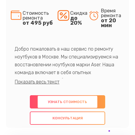
Время
Стоимость
Скидка
ремонта
до
ремонта
от 20
от 495 руб
20%
мин
Добро пожаловать в наш сервис по ремонту
ноутбуков в Москве. Мы специализируемся на
восстановлении ноутбуков марки Aser. Наша
команда включает в себя опытных
профессионалов с обширными знаниями и
многолетним опытом в данной области. Мы
предлагаем быстрый и качественный ремонт с
УЗНАТЬ СТОИМОСТЬ
использованием оригинальных компонентов, а
также гарантируем качество всех
КОНСУЛЬТАЦИЯ
проведенных работ. Наша цель - предоставить
клиентам надежное и профессиональное