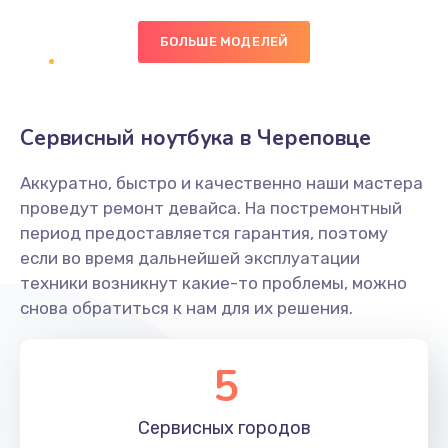
БОЛЬШЕ МОДЕЛЕЙ
Замена экрана
1095 руб.
Заказать
Сервисный ноутбука в Череповце
Замена северного моста
Аккуратно, быстро и качественно наши мастера
1950 руб.
проведут ремонт девайса. На постремонтный
Заказать
период предоставляется гарантия, поэтому
если во время дальнейшей эксплуатации
Ремонт цепей питания
техники возникнут какие-то проблемы, можно
снова обратиться к нам для их решения.
2500 руб.
Заказать
5
Замена жесткого диска
660 руб.
Сервисных
городов