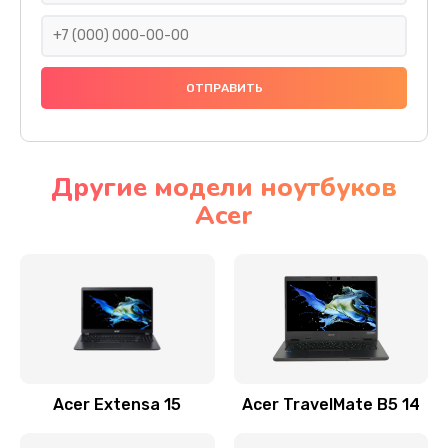
930 руб.
Заказать
Ремонт подсветки
1200 руб.
Заказать
Другие модели ноутбуков
Acer
Настройка BIOS
650 руб.
Заказать
Замена видеочипа
2500 руб.
Заказать
Acer Extensa 15
Acer TravelMate B5 14
Ремонт разъема питания