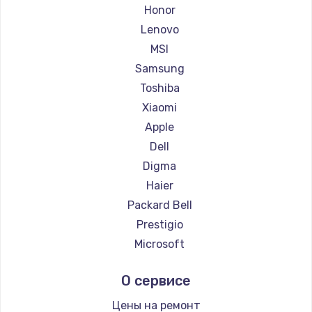
Ремонт ноутбуков Getac
Honor
Ремонт ноутбуков Epson
Lenovo
Ремонт ноутбуков Philips
MSI
Ремонт ноутбуков LG
Samsung
Ремонт ноутбуков Panasonic
Toshiba
Ремонт ноутбуков Irbis
Xiaomi
Ремонт ноутбуков Thunderobot
Apple
Ремонт ноутбуков Hasee
Dell
Ремонт ноутбуков ZTE
Digma
Ремонт ноутбуков Hiper
Haier
Ремонт ноутбуков Evga
Packard Bell
Ремонт ноутбуков Google
Prestigio
Ремонт ноутбуков Echips
Microsoft
Ремонт ноутбуков Ardor
Alienware
О сервисе
Ремонт ноутбуков Predator
Aquarius
Ремонт ноутбуков iru
Gigabyte
Цены на ремонт