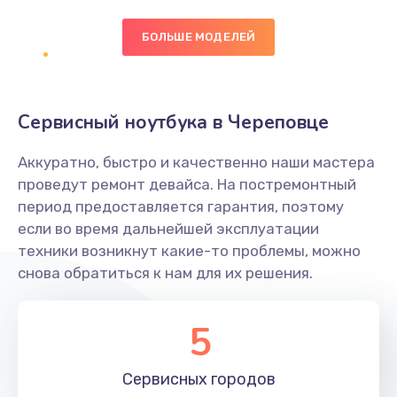
БОЛЬШЕ МОДЕЛЕЙ
Замена экрана
1095 руб.
Заказать
Сервисный ноутбука в Череповце
Замена северного моста
Аккуратно, быстро и качественно наши мастера
1950 руб.
проведут ремонт девайса. На постремонтный
Заказать
период предоставляется гарантия, поэтому
если во время дальнейшей эксплуатации
Ремонт цепей питания
техники возникнут какие-то проблемы, можно
снова обратиться к нам для их решения.
2500 руб.
Заказать
5
Замена жесткого диска
660 руб.
Сервисных
городов