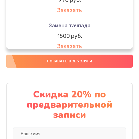
Заказать
Замена тачпада
1500 руб.
Заказать
Замена южного моста
ПОКАЗАТЬ ВСЕ УСЛУГИ
1950 руб.
Заказать
Скидка 20% по
Чистка от пыли
предварительной
1060 руб.
записи
Заказать
Настройка ОС