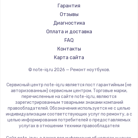
Ремонт ноутбуков Machenike
Aorus
Гарантия
Ремонт ноутбуков DEXP
Maibenben
Отзывы
Ремонт ноутбуков Teclast
Getac
Диагностика
Ремонт ноутбуков CHUWI
Epson
Оплата и доставка
Ремонт ноутбуков Colorful
Philips
FAQ
LG
Контакты
Panasonic
Карта сайта
Irbis
© note-iq.ru
2026
— Ремонт ноутбуков.
Thunderobot
Hasee
Сервисный центр note-iq.ru является пост гарантийным (не
ZTE
авторизованным) сервисным центром. Торговые марки,
перечисленные на сайте note-iq.ru, являются
Hiper
зарегистрированным товарными знаками компаний
Evga
правообладателей. Обозначения используется не с целью
индивидуализации соответствующих услуг по ремонту, а с
Google
целью информирования потребителей о предоставляемых
Echips
услугах в отношении техники правообладателя
Ardor