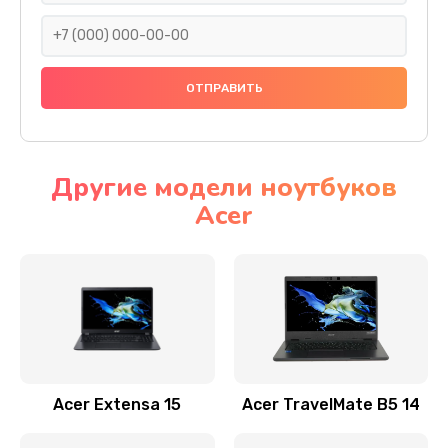
930 руб.
Заказать
Ремонт подсветки
1200 руб.
Заказать
Другие модели ноутбуков
Acer
Настройка BIOS
650 руб.
Заказать
Замена видеочипа
2500 руб.
Заказать
Acer Extensa 15
Acer TravelMate B5 14
Ремонт разъема питания