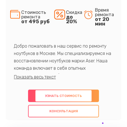
Время
Стоимость
Скидка
ремонта
до
ремонта
от 20
от 495 руб
20%
мин
Добро пожаловать в наш сервис по ремонту
ноутбуков в Москве. Мы специализируемся на
восстановлении ноутбуков марки Aser. Наша
команда включает в себя опытных
профессионалов с обширными знаниями и
многолетним опытом в данной области. Мы
предлагаем быстрый и качественный ремонт с
УЗНАТЬ СТОИМОСТЬ
использованием оригинальных компонентов, а
также гарантируем качество всех
КОНСУЛЬТАЦИЯ
проведенных работ. Наша цель - предоставить
клиентам надежное и профессиональное