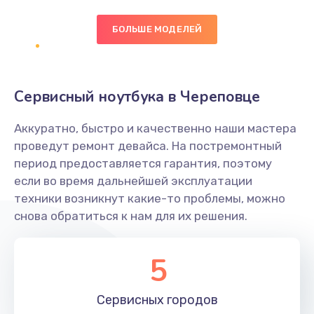
БОЛЬШЕ МОДЕЛЕЙ
Замена экрана
1095 руб.
Заказать
Сервисный ноутбука в Череповце
Замена северного моста
Аккуратно, быстро и качественно наши мастера
1950 руб.
проведут ремонт девайса. На постремонтный
Заказать
период предоставляется гарантия, поэтому
если во время дальнейшей эксплуатации
Ремонт цепей питания
техники возникнут какие-то проблемы, можно
снова обратиться к нам для их решения.
2500 руб.
Заказать
5
Замена жесткого диска
660 руб.
Сервисных
городов