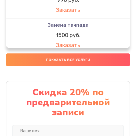
Заказать
Замена тачпада
1500 руб.
Заказать
Замена южного моста
ПОКАЗАТЬ ВСЕ УСЛУГИ
1950 руб.
Заказать
Скидка 20% по
Чистка от пыли
предварительной
1060 руб.
записи
Заказать
Настройка ОС