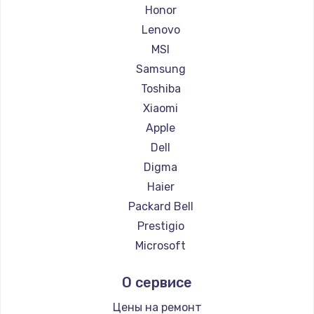
Ремонт ноутбуков Getac
Honor
Ремонт ноутбуков Epson
Lenovo
Ремонт ноутбуков Philips
MSI
Ремонт ноутбуков LG
Samsung
Ремонт ноутбуков Panasonic
Toshiba
Ремонт ноутбуков Irbis
Xiaomi
Ремонт ноутбуков Thunderobot
Apple
Ремонт ноутбуков Hasee
Dell
Ремонт ноутбуков ZTE
Digma
Ремонт ноутбуков Hiper
Haier
Ремонт ноутбуков Evga
Packard Bell
Ремонт ноутбуков Google
Prestigio
Ремонт ноутбуков Echips
Microsoft
Ремонт ноутбуков Ardor
Alienware
О сервисе
Ремонт ноутбуков Predator
Aquarius
Ремонт ноутбуков iru
Gigabyte
Цены на ремонт