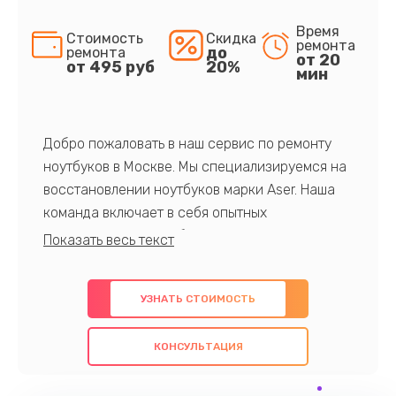
Время
Стоимость
Скидка
ремонта
до
ремонта
от 20
от 495 руб
20%
мин
Добро пожаловать в наш сервис по ремонту
ноутбуков в Москве. Мы специализируемся на
восстановлении ноутбуков марки Aser. Наша
команда включает в себя опытных
профессионалов с обширными знаниями и
многолетним опытом в данной области. Мы
предлагаем быстрый и качественный ремонт с
УЗНАТЬ СТОИМОСТЬ
использованием оригинальных компонентов, а
также гарантируем качество всех
КОНСУЛЬТАЦИЯ
проведенных работ. Наша цель - предоставить
клиентам надежное и профессиональное