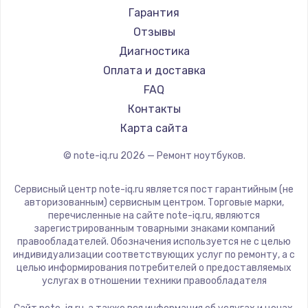
Ремонт ноутбуков Machenike
Aorus
Гарантия
Ремонт ноутбуков DEXP
Maibenben
Отзывы
Ремонт ноутбуков Teclast
Getac
Диагностика
Ремонт ноутбуков CHUWI
Epson
Оплата и доставка
Ремонт ноутбуков Colorful
Philips
FAQ
LG
Контакты
Panasonic
Карта сайта
Irbis
© note-iq.ru
2026
— Ремонт ноутбуков.
Thunderobot
Hasee
Сервисный центр note-iq.ru является пост гарантийным (не
ZTE
авторизованным) сервисным центром. Торговые марки,
перечисленные на сайте note-iq.ru, являются
Hiper
зарегистрированным товарными знаками компаний
Evga
правообладателей. Обозначения используется не с целью
индивидуализации соответствующих услуг по ремонту, а с
Google
целью информирования потребителей о предоставляемых
Echips
услугах в отношении техники правообладателя
Ardor