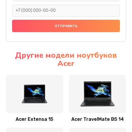
930 руб.
Заказать
Ремонт подсветки
1200 руб.
Заказать
Другие модели ноутбуков
Acer
Настройка BIOS
650 руб.
Заказать
Замена видеочипа
2500 руб.
Заказать
Acer Extensa 15
Acer TravelMate B5 14
Ремонт разъема питания